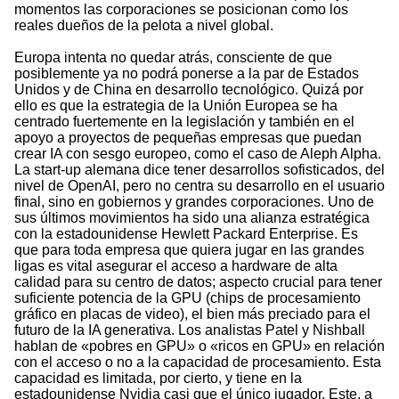
momentos las corporaciones se posicionan como los
reales dueños de la pelota a nivel global.
Europa intenta no quedar atrás, consciente de que
posiblemente ya no podrá ponerse a la par de Estados
Unidos y de China en desarrollo tecnológico. Quizá por
ello es que la estrategia de la Unión Europea se ha
centrado fuertemente en la legislación y también en el
apoyo a proyectos de pequeñas empresas que puedan
crear IA con sesgo europeo, como el caso de Aleph Alpha.
La start-up alemana dice tener desarrollos sofisticados, del
nivel de OpenAI, pero no centra su desarrollo en el usuario
final, sino en gobiernos y grandes corporaciones. Uno de
sus últimos movimientos ha sido una alianza estratégica
con la estadounidense Hewlett Packard Enterprise. Es
que para toda empresa que quiera jugar en las grandes
ligas es vital asegurar el acceso a hardware de alta
calidad para su centro de datos; aspecto crucial para tener
suficiente potencia de la GPU (chips de procesamiento
gráfico en placas de video), el bien más preciado para el
futuro de la IA generativa. Los analistas Patel y Nishball
hablan de «pobres en GPU» o «ricos en GPU» en relación
con el acceso o no a la capacidad de procesamiento. Esta
capacidad es limitada, por cierto, y tiene en la
estadounidense Nvidia casi que el único jugador. Este, a