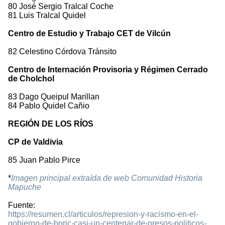
80 José Sergio Tralcal Coche
81 Luis Tralcal Quidel
Centro de Estudio y Trabajo CET de Vilcún
82 Celestino Córdova Tránsito
Centro de Internación Provisoria y Régimen Cerrado
de Cholchol
83 Dago Queipul Marillan
84 Pablo Quidel Cañio
REGIÓN DE LOS RÍOS
CP de Valdivia
85 Juan Pablo Pirce
*
Imagen principal extraída de web Comunidad Historia
Mapuche
Fuente:
https://resumen.cl/articulos/represion-y-racismo-en-el-
gobierno-de-boric-casi-un-centenar-de-presos-politicos-