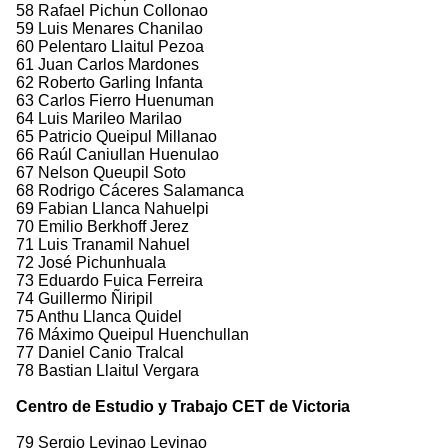
58 Rafael Pichun Collonao
59 Luis Menares Chanilao
60 Pelentaro Llaitul Pezoa
61 Juan Carlos Mardones
62 Roberto Garling Infanta
63 Carlos Fierro Huenuman
64 Luis Marileo Marilao
65 Patricio Queipul Millanao
66 Raúl Caniullan Huenulao
67 Nelson Queupil Soto
68 Rodrigo Cáceres Salamanca
69 Fabian Llanca Nahuelpi
70 Emilio Berkhoff Jerez
71 Luis Tranamil Nahuel
72 José Pichunhuala
73 Eduardo Fuica Ferreira
74 Guillermo Ñiripil
75 Anthu Llanca Quidel
76 Máximo Queipul Huenchullan
77 Daniel Canio Tralcal
78 Bastian Llaitul Vergara
Centro de Estudio y Trabajo CET de Victoria
79 Sergio Levinao Levinao