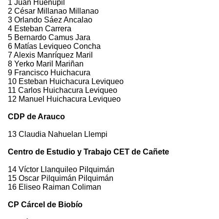
1 Juan Huenupil
2 César Millanao Millanao
3 Orlando Sáez Ancalao
4 Esteban Carrera
5 Bernardo Camus Jara
6 Matías Leviqueo Concha
7 Alexis Manríquez Maril
8 Yerko Maril Mariñan
9 Francisco Huichacura
10 Esteban Huichacura Leviqueo
11 Carlos Huichacura Leviqueo
12 Manuel Huichacura Leviqueo
CDP de Arauco
13 Claudia Nahuelan Llempi
Centro de Estudio y Trabajo CET de Cañete
14 Víctor Llanquileo Pilquimán
15 Oscar Pilquimán Pilquimán
16 Eliseo Raiman Coliman
CP Cárcel de Biobío