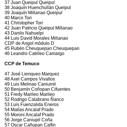
37 Juan Queipul Queipul
38 Joaquín Huenchullán Queipul
39 Joaquín Millanao Queipul
40 Marco Tori
41 Christopher Tori
42 Juan Patricio Queipul Millanao
43 Danilo Nahuelpi
44 Luis David Morales Millanao
CDP de Angol módulo D
45 Rubén Cheuquepan Cheuquepan
46 Leandro Catrileo Camargo
CCP de Temuco
47 José Lienqueo Marquez
48 Axel Campos Vivallos
49 Luis Melinao Caniumil
50 Benjamín Coñopan Cifuentes
51 Fredy Marileo Marileo
52 Rodrigo Calabrano Ñanco
53 Luis Fuenzalida Eneros
54 Matías Ancalaf Prado
55 Moroni Ancalaf Prado
56 Jorge Caniupil Coña
57 Oscar Cañupan Calfin