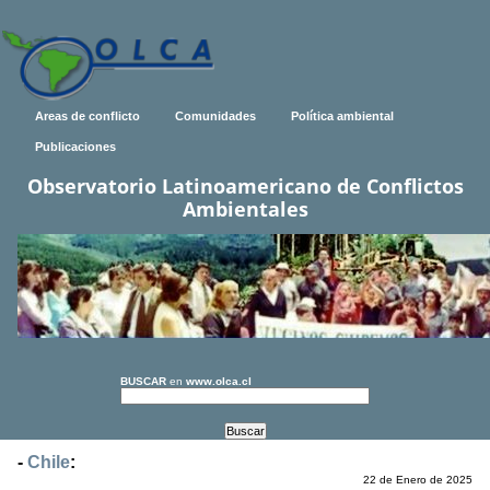
Areas de conflicto
Comunidades
Política ambiental
Publicaciones
Observatorio Latinoamericano de Conflictos
Ambientales
BUSCAR
en
www.olca.cl
-
Chile
:
22 de Enero de 2025