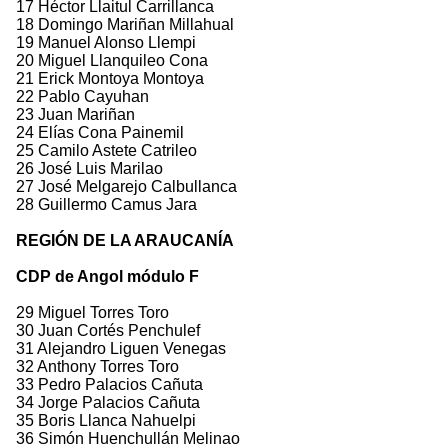
17 Héctor Llaitul Carrillanca
18 Domingo Mariñan Millahual
19 Manuel Alonso Llempi
20 Miguel Llanquileo Cona
21 Erick Montoya Montoya
22 Pablo Cayuhan
23 Juan Mariñan
24 Elías Cona Painemil
25 Camilo Astete Catrileo
26 José Luis Marilao
27 José Melgarejo Calbullanca
28 Guillermo Camus Jara
REGIÓN DE LA ARAUCANÍA
CDP de Angol módulo F
29 Miguel Torres Toro
30 Juan Cortés Penchulef
31 Alejandro Liguen Venegas
32 Anthony Torres Toro
33 Pedro Palacios Cañuta
34 Jorge Palacios Cañuta
35 Boris Llanca Nahuelpi
36 Simón Huenchullán Melinao