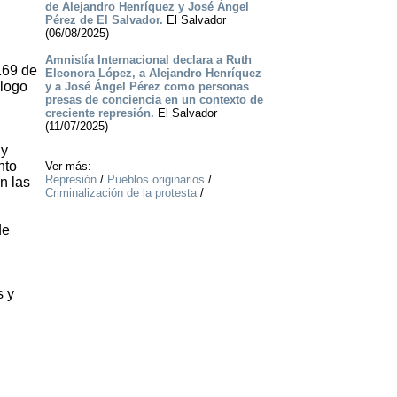
de Alejandro Henríquez y José Ángel
Pérez de El Salvador.
El Salvador
(06/08/2025)
,
Amnistía Internacional declara a Ruth
169 de
Eleonora López, a Alejandro Henríquez
álogo
y a José Ángel Pérez como personas
presas de conciencia en un contexto de
creciente represión.
El Salvador
(11/07/2025)
 y
nto
Ver más:
Represión
/
Pueblos originarios
/
n las
Criminalización de la protesta
/
de
s y