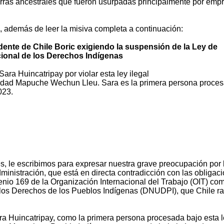
ierras ancestrales que fueron usurpadas principalmente por emp
, además de leer la misiva completa a continuación:
idente de Chile Boric exigiendo la suspensión de la Ley de
cional de los Derechos Indígenas
Sara Huincatripay por violar esta ley ilegal
idad Mapuche Wechun Lleu. Sara es la primera persona proces
023.
s, le escribimos para expresar nuestra grave preocupación por 
inistración, que está en directa contradicción con las obligac
enio 169 de la Organización Internacional del Trabajo (OIT) com
los Derechos de los Pueblos Indígenas (DNUDPI), que Chile rat
a Huincatripay, como la primera persona procesada bajo esta l