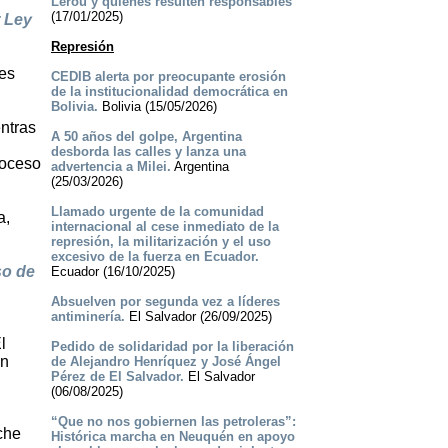
Lerou y quienes resulten responsables
(17/01/2025)
 Ley
Represión
des
CEDIB alerta por preocupante erosión
de la institucionalidad democrática en
Bolivia.
Bolivia (15/05/2026)
entras
A 50 años del golpe, Argentina
desborda las calles y lanza una
roceso
advertencia a Milei.
Argentina
(25/03/2026)
Llamado urgente de la comunidad
a,
internacional al cese inmediato de la
represión, la militarización y el uso
excesivo de la fuerza en Ecuador.
so de
Ecuador (16/10/2025)
Absuelven por segunda vez a líderes
antiminería.
El Salvador (26/09/2025)
l
Pedido de solidaridad por la liberación
ón
de Alejandro Henríquez y José Ángel
Pérez de El Salvador.
El Salvador
(06/08/2025)
“Que no nos gobiernen las petroleras”:
che
Histórica marcha en Neuquén en apoyo