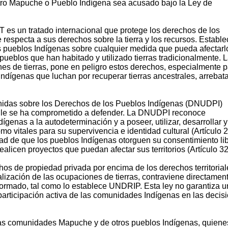
otro Mapuche o Pueblo Indígena sea acusado bajo la Ley de
 es un tratado internacional que protege los derechos de los
respecta a sus derechos sobre la tierra y los recursos. Estable
os pueblos Indígenas sobre cualquier medida que pueda afectarl
s pueblos que han habitado y utilizado tierras tradicionalmente. 
nes de tierras, pone en peligro estos derechos, especialmente 
dígenas que luchan por recuperar tierras ancestrales, arrebat
nidas sobre los Derechos de los Pueblos Indígenas (DNUDPI)
hile se ha comprometido a defender. La DNUDPI reconoce
ígenas a la autodeterminación y a poseer, utilizar, desarrollar y
como vitales para su supervivencia e identidad cultural (Artículo 2
d de que los pueblos Indígenas otorguen su consentimiento lib
alicen proyectos que puedan afectar sus territorios (Artículo 32
chos de propiedad privada por encima de los derechos territorial
alización de las ocupaciones de tierras, contraviene directament
nformado, tal como lo establece UNDRIP. Esta ley no garantiza u
participación activa de las comunidades Indígenas en las decis
las comunidades Mapuche y de otros pueblos Indígenas, quiene