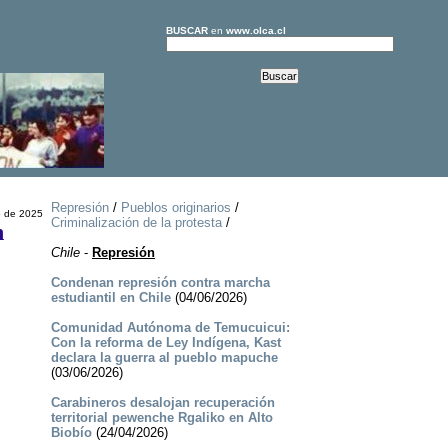
BUSCAR
en
www.olca.cl
Represión
/
Pueblos originarios
/
o de 2025
Criminalización de la protesta
/
n
Chile
-
Represión
Condenan represión contra marcha
estudiantil en Chile
(04/06/2026)
Comunidad Autónoma de Temucuicui:
Con la reforma de Ley Indígena, Kast
declara la guerra al pueblo mapuche
(03/06/2026)
Carabineros desalojan recuperación
territorial pewenche Rgaliko en Alto
Biobío
(24/04/2026)