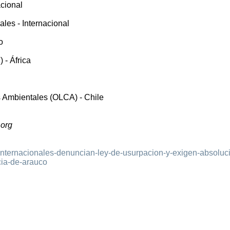
cional
les - Internacional
o
 - África
s Ambientales (OLCA) - Chile
.org
s-internacionales-denuncian-ley-de-usurpacion-y-exigen-absoluc
ia-de-arauco