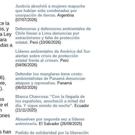
Justicia absolvió a mujeres mapuche
que habían sido condenadas por
usurpación de tierras.
Argentina
(07/07/2026)
ce la
os, y
Defensoras y defensores ambientales de
Chile llevan a Lima denuncias por
La Ley
extractivismo y falta de protección
para
estatal.
Perú (10/06/2026)
adas a
Líderes ambientales de América del Sur
alertan sobre crisis de protección
estatal frente al crimen.
Perú
(04/06/2026)
Defender los manglares tiene costo:
6).
ambientalistas de Panamá denuncian
re,
ataques y represalias.
Panamá
(06/02/2026)
).
Blanca Chancosa: “Con la llegada de
es
los españoles, anocheció a mitad del
e el
día. Y sigue siendo de noche”.
Ecuador
n
(21/11/2025)
iones
Absuelven por segunda vez a líderes
antiminería.
El Salvador (26/09/2025)
s han
Pedido de solidaridad por la liberación