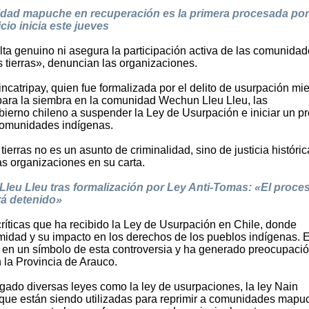
idad mapuche en recuperación es la primera procesada por
cio inicia este jueves
lta genuino ni asegura la participación activa de las comunida
 tierras», denuncian las organizaciones.
catripay, quien fue formalizada por el delito de usurpación mi
 para la siembra en la comunidad Wechun Lleu Lleu, las
bierno chileno a suspender la Ley de Usurpación e iniciar un p
comunidades indígenas.
ierras no es un asunto de criminalidad, sino de justicia históric
s organizaciones en su carta.
u Lleu tras formalización por Ley Anti-Tomas: «El proce
rá detenido»
ríticas que ha recibido la Ley de Usurpación en Chile, donde
midad y su impacto en los derechos de los pueblos indígenas. E
 en un símbolo de esta controversia y ha generado preocupaci
n la Provincia de Arauco.
gado diversas leyes como la ley de usurpaciones, la ley Nain
 que están siendo utilizadas para reprimir a comunidades mapu