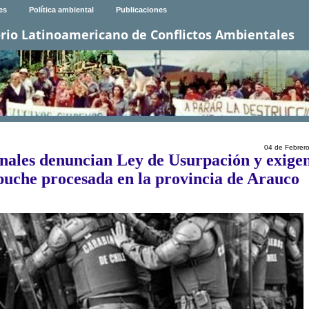
es
Política ambiental
Publicaciones
rio Latinoamericano de Conflictos Ambientales
04 de Febrer
nales denuncian Ley de Usurpación y exige
uche procesada en la provincia de Arauco