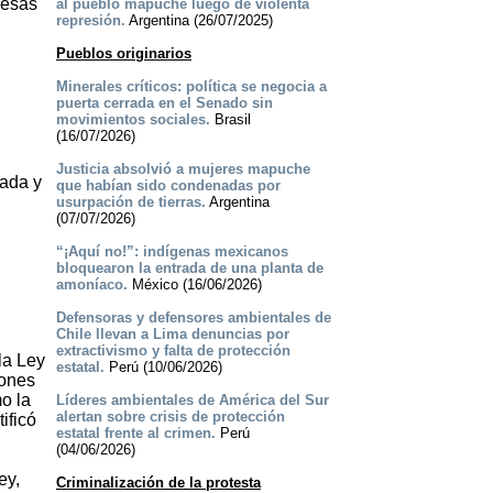
resas
al pueblo mapuche luego de violenta
represión.
Argentina (26/07/2025)
Pueblos originarios
Minerales críticos: política se negocia a
puerta cerrada en el Senado sin
movimientos sociales.
Brasil
(16/07/2026)
Justicia absolvió a mujeres mapuche
ada y
que habían sido condenadas por
usurpación de tierras.
Argentina
(07/07/2026)
“¡Aquí no!”: indígenas mexicanos
bloquearon la entrada de una planta de
amoníaco.
México (16/06/2026)
Defensoras y defensores ambientales de
Chile llevan a Lima denuncias por
extractivismo y falta de protección
la Ley
estatal.
Perú (10/06/2026)
iones
o la
Líderes ambientales de América del Sur
alertan sobre crisis de protección
ificó
estatal frente al crimen.
Perú
(04/06/2026)
ey,
Criminalización de la protesta