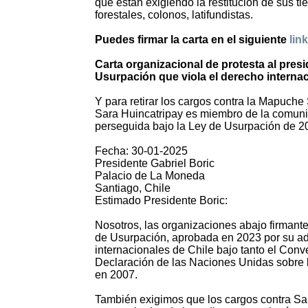
que están exigiendo la restitución de sus t
forestales, colonos, latifundistas.
Puedes firmar la carta en el siguiente
link
Carta organizacional de protesta al pres
Usurpación que viola el derecho interna
Y para retirar los cargos contra la Mapuche 
Sara Huincatripay es miembro de la comun
perseguida bajo la Ley de Usurpación de 2
Fecha: 30-01-2025
Presidente Gabriel Boric
Palacio de La Moneda
Santiago, Chile
Estimado Presidente Boric:
Nosotros, las organizaciones abajo firmante
de Usurpación, aprobada en 2023 por su adm
internacionales de Chile bajo tanto el Conv
Declaración de las Naciones Unidas sobre 
en 2007.
También exigimos que los cargos contra Sar