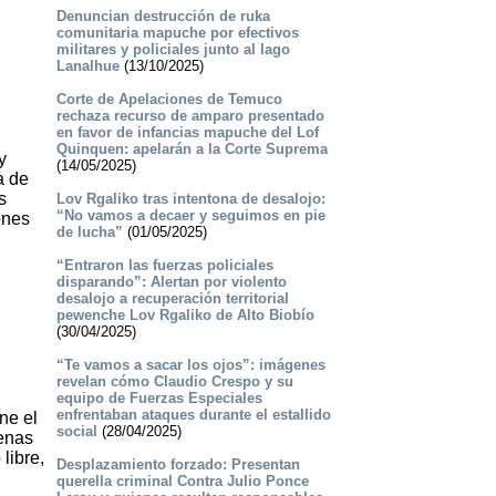
Denuncian destrucción de ruka
comunitaria mapuche por efectivos
militares y policiales junto al lago
Lanalhue
(13/10/2025)
Corte de Apelaciones de Temuco
rechaza recurso de amparo presentado
en favor de infancias mapuche del Lof
Quinquen: apelarán a la Corte Suprema
y
(14/05/2025)
a de
s
Lov Rgaliko tras intentona de desalojo:
“No vamos a decaer y seguimos en pie
ones
de lucha”
(01/05/2025)
“Entraron las fuerzas policiales
disparando”: Alertan por violento
desalojo a recuperación territorial
pewenche Lov Rgaliko de Alto Biobío
(30/04/2025)
“Te vamos a sacar los ojos”: imágenes
revelan cómo Claudio Crespo y su
equipo de Fuerzas Especiales
enfrentaban ataques durante el estallido
ne el
social
(28/04/2025)
genas
libre,
Desplazamiento forzado: Presentan
querella criminal Contra Julio Ponce