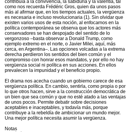
contribuía a la convivencia, la sabiduría y la valentía, tal
como nos recuerda Frédéric Gros, quien da unos pasos
más al afirmar que, en los tiempos actuales, la vergüenza
es necesaria e incluso revolucionaria (1). Sin olvidar que
existen varios usos de esta noción, al enfocarnos en la
política contemporánea se observa que los actores más
conservadores se han despojado del sentido de lo
vergonzoso –basta observar a Donald Trump, como
ejemplo extremo en el norte, o Javier Milei, aquí, más
cerca, en Argentina–. Las opciones volcadas a la extrema
derecha perdieron los sentidos del bien común y el
compromiso con honrar esos mandatos, y por ello no hay
vergüenza social ni política en sus acciones. En ellos
prevalecen la impunidad y el beneficio propio.
El drama nos acecha cuando un gobierno carece de esa
vergüenza política. En cambio, sentirla, como propia o por
lo que otros hacen, sirve a la construcción democrática de
un bien que sea común y que no esté atado a las ventajas
de unos pocos. Permite debatir sobre decisiones
aceptables e inaceptables, y todavía más, porque
contribuye a la rebeldía de ambicionar un mundo mejor.
Una mejor política necesita asumir la vergüenza.
Notas