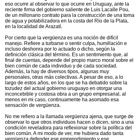
eso ocurre al observar lo que ocurre en Uruguay, ante la
reciente firma del gobierno saliente de Luis Lacalle Pou,
de un millonario contrato para la construcción de una toma
de agua y potabilizadora en la costa del Río de la Plata,
en la localidad de Arazatí.
Por cierto que la
vergüenza
es una noción de difícil
manejo. Refiere a turbarse o sentir culpa, humillación e
incluso deshonra por lo actuado o dicho, según la
definición clásica del término. Es un sentimiento que, al
final de cuentas, depende del propio marco moral sobre el
bien común de cada individuo y de cada sociedad.
Además, la hay de diversos tipos, algunas muy
personales, otras más colectivas. A pesar de eso, a lo
largo de estos años, en los que se ha debatido sobre la
tozudez del actual gobierno uruguayo en otorgar una
inconcebible y costosa obra a un grupo empresarial, al
menos en mi caso, continuamente ha asomado esa
sensación de vergüenza.
No me refiero a la llamada vergüenza ajena, que surge de
observar lo que otros individuos hacen o dicen, sino a una
condición reveladora para reflexionar sobre la política del
bien común. A mi modo de ver, me hubiera dado tanta
vergüenza defender ese emprendimiento y ese