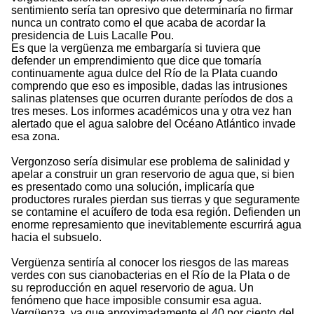
sentimiento sería tan opresivo que determinaría no firmar
nunca un contrato como el que acaba de acordar la
presidencia de Luis Lacalle Pou.
Es que la vergüenza me embargaría si tuviera que
defender un emprendimiento que dice que tomaría
continuamente agua dulce del Río de la Plata cuando
comprendo que eso es imposible, dadas las intrusiones
salinas platenses que ocurren durante períodos de dos a
tres meses. Los informes académicos una y otra vez han
alertado que el agua salobre del Océano Atlántico invade
esa zona.
Vergonzoso sería disimular ese problema de salinidad y
apelar a construir un gran reservorio de agua que, si bien
es presentado como una solución, implicaría que
productores rurales pierdan sus tierras y que seguramente
se contamine el acuífero de toda esa región. Defienden un
enorme represamiento que inevitablemente escurrirá agua
hacia el subsuelo.
Vergüenza sentiría al conocer los riesgos de las mareas
verdes con sus cianobacterias en el Río de la Plata o de
su reproducción en aquel reservorio de agua. Un
fenómeno que hace imposible consumir esa agua.
Vergüenza, ya que aproximadamente el 40 por ciento del