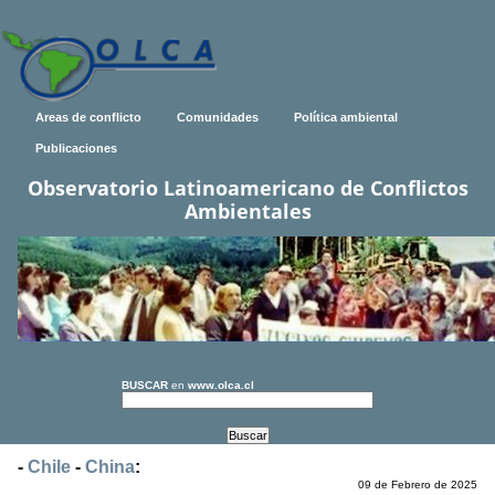
Areas de conflicto
Comunidades
Política ambiental
Publicaciones
Observatorio Latinoamericano de Conflictos
Ambientales
BUSCAR
en
www.olca.cl
-
Chile
-
China
:
09 de Febrero de 2025