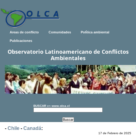
Areas de conflicto
Comunidades
Política ambiental
Publicaciones
Observatorio Latinoamericano de Conflictos
Ambientales
BUSCAR
en
www.olca.cl
-
Chile
-
Canadá
:
17 de Febrero de 2025