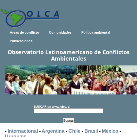
Areas de conflicto
Comunidades
Política ambiental
Publicaciones
Observatorio Latinoamericano de Conflictos
Ambientales
BUSCAR
en
www.olca.cl
-
Internacional
-
Argentina
-
Chile
-
Brasil
-
México
-
Uruguay
: