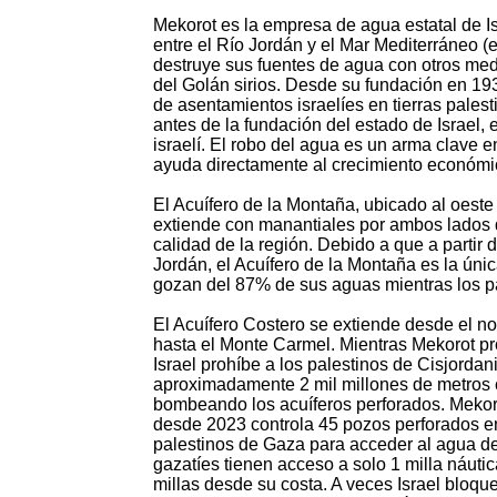
Mekorot es la empresa de agua estatal de Is
entre el Río Jordán y el Mar Mediterráneo (
destruye sus fuentes de agua con otros medi
del Golán sirios. Desde su fundación en 19
de asentamientos israelíes en tierras pales
antes de la fundación del estado de Israel,
israelí. El robo del agua es un arma clave e
ayuda directamente al crecimiento económico
El Acuífero de la Montaña, ubicado al oeste
extiende con manantiales por ambos lados d
calidad de la región. Debido a que a partir 
Jordán, el Acuífero de la Montaña es la únic
gozan del 87% de sus aguas mientras los p
El Acuífero Costero se extiende desde el nor
hasta el Monte Carmel. Mientras Mekorot pro
Israel prohíbe a los palestinos de Cisjorda
aproximadamente 2 mil millones de metros c
bombeando los acuíferos perforados. Mekoro
desde 2023 controla 45 pozos perforados en 
palestinos de Gaza para acceder al agua de
gazatíes tienen acceso a solo 1 milla náuti
millas desde su costa. A veces Israel bloq