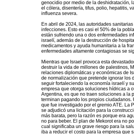
genocidio por medio de la deshidratación, 
el cólera, disentería, tifus, polio, hepatitis
influenza severa.
En abril de 2024, las autoridades sanitari
infecciones. Esto es casi el 50% de la pob
están sufriendo una o dos enfermedades in
israelí, además de la destrucción de hospital
medicamentos y ayuda humanitaria a la franj
enfermedades altamente contagiosas se si
Mientras que Israel provoca esta devastador
destruir la vida de millones de palestinos, M
relaciones diplomáticas y económicas de Is
de normalización que pretende ignorar los 
seguir fortaleciendo la economía israelí y
empresa que otorga soluciones hídricas a o
Argentina, es que no traen soluciones a la
terminan pagando los propios ciudadanos. 
que fue investigado por el gremio ATE. La P
se adjudicó una licitación para la construcc
más barata, pero la razón es porque era agu
no para beber. El plan de Mekorot era no pon
cual significaba un grave riesgo para la sal
iba a reducir el costo para la empresa que s