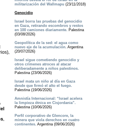
militarización del Wallmapu
(23/11/2018)
Genocidio
Israel borra las pruebas del genocidio
en Gaza, retirando escombros y restos
en 100 camiones diariamente.
Palestina
(03/08/2026)
Geopolítica de la sed: el agua como
l
nuevo eje de la acumulación.
Argentina
(20/07/2026)
ios),
Israel sigue cometiendo genocidio y
otros crímenes atroces al atacar
deliberadamente a niños palestinos.
Palestina (23/06/2026)
Israel mata un niño al día en Gaza
desde que firmó el alto el fuego.
Palestina (19/06/2026)
Amnistía Internacional: “Israel acelera
la limpieza étnica en Cisjordania”.
e
Palestina (10/06/2026)
el
Perfil corporativo de Glencore, la
os
,
minera que viola derechos en cuatro
continentes.
Argentina (09/06/2026)