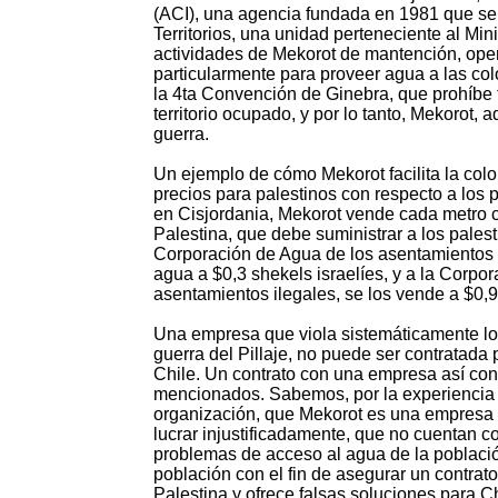
(ACI), una agencia fundada en 1981 que se
Territorios, una unidad perteneciente al Mini
actividades de Mekorot de mantención, oper
particularmente para proveer agua a las col
la 4ta Convención de Ginebra, que prohíbe 
territorio ocupado, y por lo tanto, Mekorot,
guerra.
Un ejemplo de cómo Mekorot facilita la colon
precios para palestinos con respecto a los
en Cisjordania, Mekorot vende cada metro c
Palestina, que debe suministrar a los palest
Corporación de Agua de los asentamientos 
agua a $0,3 shekels israelíes, y a la Corpo
asentamientos ilegales, se los vende a $0,9
Una empresa que viola sistemáticamente lo
guerra del Pillaje, no puede ser contratada 
Chile. Un contrato con una empresa así con
mencionados. Sabemos, por la experiencia 
organización, que Mekorot es una empresa 
lucrar injustificadamente, que no cuentan c
problemas de acceso al agua de la población
población con el fin de asegurar un contra
Palestina y ofrece falsas soluciones para Ch