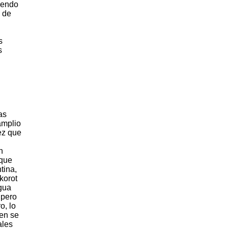
yendo
s de
s
s
as
amplio
ez que
n
 que
tina,
korot
agua
 pero
o, lo
ien se
ales