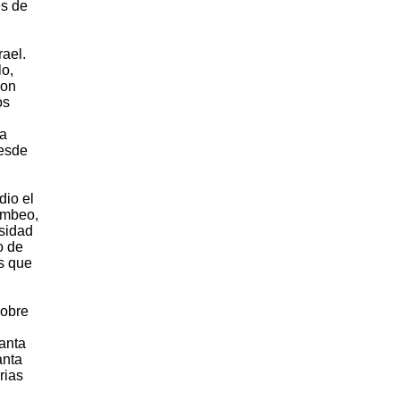
es de
rael.
lo,
con
os
la
desde
dio el
ombeo,
esidad
o de
s que
sobre
lanta
anta
rias