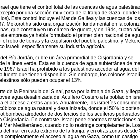
rael que tiene el control total de las cuencas de agua palestina
excepto por una sección muy corta de la franja de Gaza, donde I
os). Este control incluye el Mar de Galilea y las cuencas de los
37, Mekorot ha sido una organización fundamental en la coloni
tinas, que constituyen un crimen de guerra, y en 1944, cuatro añ
 esta empresa ya había formulado el primer plan nacional de ag
n el robo de tierras y la expulsión del pueblo palestino, y Mekor
 israelí, específicamente su industria agrícola.
 del Río Jordán, cubre un área primordial de Cisjordania y se
e la línea verde. Esta es la cuenca de agua subterránea de me
de 1967 Israel ha prohibido a los palestinos acceder al agua del
a fuente que tienen disponible. Sin embargo, los colonos israel
alestinos sólo pueden ocupar el 13%.
te de la Península del Sinaí, pasa por la franja de Gaza, y lleg
vee agua desalinizada del Acuífero Costero a la población isra
nia el acceso a estas aguas. Anualmente, los israelíes consume
úbicos de agua natural y desalinizada, donde el 50% lo obtie
t bombea alrededor de dos tercios de los acuíferos perforados
Cisjordania. En contraste, Israel pone enormes restricciones a
l Mar Mediterráneo, cuando no lo restringe completamente. Lo
ca del mar en cada extremo de la franja, y en otras zonas desde 
uea completamente el acceso al agua en Gaza, como un castigo