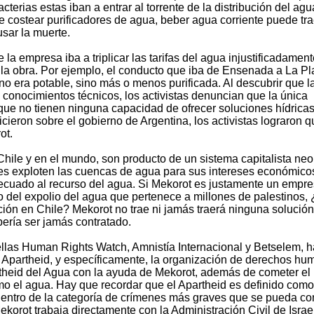
acterias estas iban a entrar al torrente de la distribución del ag
costear purificadores de agua, beber agua corriente puede tra
sar la muerte.
a empresa iba a triplicar las tarifas del agua injustificadament
 la obra. Por ejemplo, el conducto que iba de Ensenada a La Pl
 no era potable, sino más o menos purificada. Al descubrir que l
onocimientos técnicos, los activistas denuncian que la única
 que no tienen ninguna capacidad de ofrecer soluciones hídricas
icieron sobre el gobierno de Argentina, los activistas lograron 
ot.
hile y en el mundo, son producto de un sistema capitalista neol
les exploten las cuencas de agua para sus intereses económicos
ecuado al recurso del agua. Si Mekorot es justamente un empr
io del expolio del agua que pertenece a millones de palestinos,
ción en Chile? Mekorot no trae ni jamás traerá ninguna solución
ebería ser jamás contratado.
las Human Rights Watch, Amnistía Internacional y Betselem, 
 Apartheid, y específicamente, la organización de derechos h
rtheid del Agua con la ayuda de Mekorot, además de cometer el
omo el agua. Hay que recordar que el Apartheid es definido com
 dentro de la categoría de crímenes más graves que se pueda c
ekorot trabaja directamente con la Administración Civil de Israe