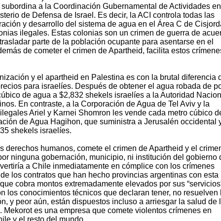
 subordina a la Coordinación Gubernamental de Actividades en
sterio de Defensa de Israel. Es decir, la ACI controla todas las
ación y desarrollo del sistema de agua en el Área C de Cisjord
onias ilegales. Estas colonias son un crimen de guerra de acue
trasladar parte de la población ocupante para asentarse en el
 además de cometer el crimen de Apartheid, facilita estos crímen
ización y el apartheid en Palestina es con la brutal diferencia 
 precios para israelíes. Después de obtener el agua robada de p
úbico de agua a $2,832 shekels israelíes a la Autoridad Nacion
inos. En contraste, a la Corporación de Agua de Tel Aviv y la
ilegales Ariel y Karnei Shomron les vende cada metro cúbico d
ración de Agua Hagihon, que suministra a Jerusalén occidental 
35 shekels israelíes.
s derechos humanos, comete el crimen de Apartheid y el crime
por ninguna gobernación, municipio, ni institución del gobierno 
vertiría a Chile inmediatamente en cómplice con los crímenes
de los contratos que han hecho provincias argentinas con esta
que cobra montos extremadamente elevados por sus “servicios
on los conocimientos técnicos que declaran tener, no resuelven 
, y peor aún, están dispuestos incluso a arriesgar la salud de 
to. Mekorot es una empresa que comete violentos crímenes en
ile y el resto del mundo.