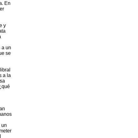
ua. En
er
e y
ata
a
 a un
que se
ibral
 a la
esa
 ¿qué
han
umanos
o un
ometer
l