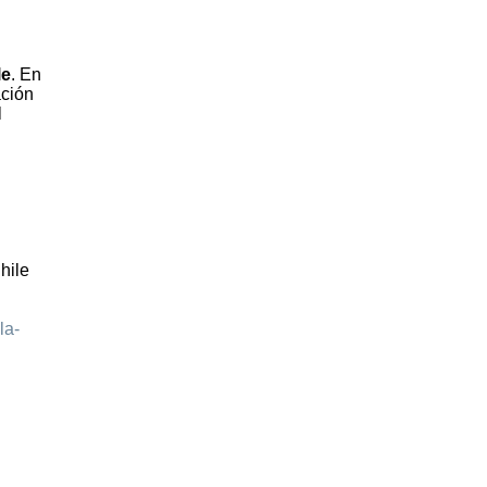
le
. En
ación
l
hile
la-