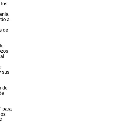
 los
ania,
rdo a
es de
de
ozos
al
e
y sus
n de
de
” para
los
la