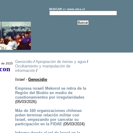
BUSCAR
en
www.olca.cl
Genocidio
/
Apropiación de tierras y agua
/
o de 2025
Ocultamiento y manipulación de
 con
información
/
Israel
-
Genocidio
Empresa israelí Mekorot se retira de la
Región del Biobío en medio de
cuestionamientos por irregularidades
(05/03/2026)
Más de 160 organizaciones chilenas
piden terminar relación militar con
Israel, empezando por cancelar su
participación en la FIDAE
(05/03/2024)
Informe devela el rol de Israel en la