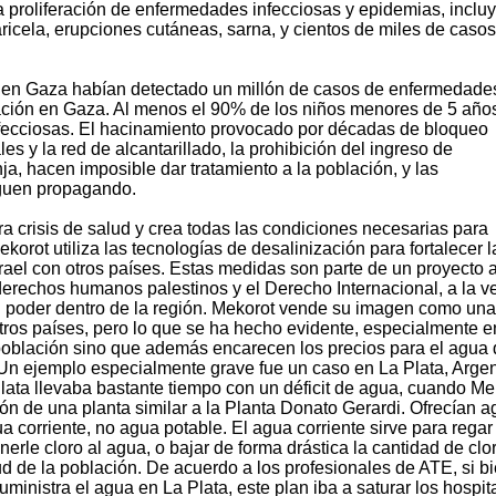
la proliferación de enfermedades infecciosas y epidemias, inclu
, varicela, erupciones cutáneas, sarna, y cientos de miles de caso
as en Gaza habían detectado un millón de casos de enfermedade
lación en Gaza. Al menos el 90% de los niños menores de 5 año
fecciosas. El hacinamiento provocado por décadas de bloqueo
es y la red de alcantarillado, la prohibición del ingreso de
a, hacen imposible dar tratamiento a la población, y las
guen propagando.
a crisis de salud y crea todas las condiciones necesarias para
ekorot utiliza las tecnologías de desalinización para fortalecer l
rael con otros países. Estas medidas son parte de un proyecto 
derechos humanos palestinos y el Derecho Internacional, a la v
 su poder dentro de la región. Mekorot vende su imagen como una
tros países, pero lo que se ha hecho evidente, especialmente e
 población sino que además encarecen los precios para el agua
Un ejemplo especialmente grave fue un caso en La Plata, Argen
lata llevaba bastante tiempo con un déficit de agua, cuando Me
ión de una planta similar a la Planta Donato Gerardi. Ofrecían 
a corriente, no agua potable. El agua corriente sirve para regar
erle cloro al agua, o bajar de forma drástica la cantidad de clor
ud de la población. De acuerdo a los profesionales de ATE, si b
uministra el agua en La Plata, este plan iba a saturar los hospit