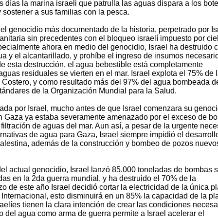
s días la marina israeli que patrulla las aguas dispara a los bot
sostener a sus familias con la pesca.
el genocidio más documentado de la historia, perpetrado por Is
nitaria sin precedentes con el bloqueo israelí impuesto por cie
specialmente ahora en medio del genocidio, Israel ha destruido 
a y el alcantarillado, y prohíbe el ingreso de insumos necesari
de esta destrucción, el agua bebestible está completamente
guas residuales se vierten en el mar. Israel explota el 75% de 
ro Costero, y como resultado más del 97% del agua bombeada 
tándares de la Organización Mundial para la Salud.
ada por Israel, mucho antes de que Israel comenzara su genoci
 en Gaza ya estaba severamente amenazado por el exceso de b
filtración de aguas del mar. Aun así, a pesar de la urgente nec
rnativas de agua para Gaza, Israel siempre impidió el desarroll
palestina, además de la construcción y bombeo de pozos nuevo
el actual genocidio, Israel lanzó 85.000 toneladas de bombas 
as en la 2da guerra mundial, y ha destruido el 70% de la
o de este año Israel decidió cortar la electricidad de la única p
Internacional, esto disminuirá en un 85% la capacidad de la pl
raelíes tienen la clara intención de crear las condiciones necesa
uso del agua como arma de guerra permite a Israel acelerar el