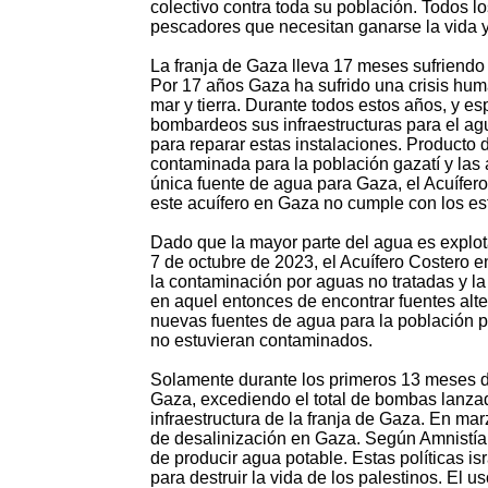
colectivo contra toda su población. Todos lo
pescadores que necesitan ganarse la vida y 
La franja de Gaza lleva 17 meses sufriendo 
Por 17 años Gaza ha sufrido una crisis huma
mar y tierra. Durante todos estos años, y e
bombardeos sus infraestructuras para el agu
para reparar estas instalaciones. Producto 
contaminada para la población gazatí y las a
única fuente de agua para Gaza, el Acuífe
este acuífero en Gaza no cumple con los es
Dado que la mayor parte del agua es explot
7 de octubre de 2023, el Acuífero Costero
la contaminación por aguas no tratadas y la 
en aquel entonces de encontrar fuentes alte
nuevas fuentes de agua para la población 
no estuvieran contaminados.
Solamente durante los primeros 13 meses d
Gaza, excediendo el total de bombas lanzad
infraestructura de la franja de Gaza. En marz
de desalinización en Gaza. Según Amnistía 
de producir agua potable. Estas políticas is
para destruir la vida de los palestinos. El 