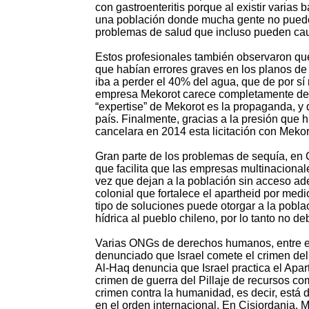
con gastroenteritis porque al existir varias b
una población donde mucha gente no puede 
problemas de salud que incluso pueden cau
Estos profesionales también observaron que l
que habían errores graves en los planos de
iba a perder el 40% del agua, que de por sí
empresa Mekorot carece completamente de c
“expertise” de Mekorot es la propaganda, y
país. Finalmente, gracias a la presión que h
cancelara en 2014 esta licitación con Mekor
Gran parte de los problemas de sequía, en C
que facilita que las empresas multinaciona
vez que dejan a la población sin acceso ad
colonial que fortalece el apartheid por med
tipo de soluciones puede otorgar a la pobla
hídrica al pueblo chileno, por lo tanto no d
Varias ONGs de derechos humanos, entre el
denunciado que Israel comete el crimen del
Al-Haq denuncia que Israel practica el Apa
crimen de guerra del Pillaje de recursos c
crimen contra la humanidad, es decir, está
en el orden internacional. En Cisjordania, M