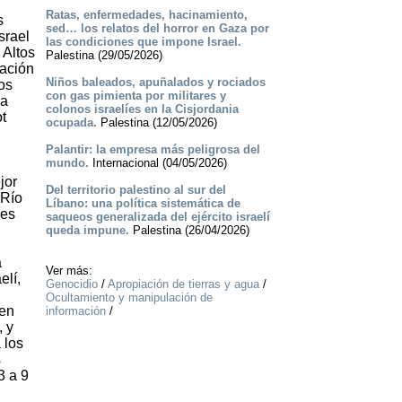
Ratas, enfermedades, hacinamiento,
s
sed… los relatos del horror en Gaza por
srael
las condiciones que impone Israel.
 Altos
Palestina (29/05/2026)
zación
Niños baleados, apuñalados y rociados
os
con gas pimienta por militares y
ua
colonos israelíes en la Cisjordania
ot
ocupada.
Palestina (12/05/2026)
Palantir: la empresa más peligrosa del
mundo.
Internacional (04/05/2026)
jor
Del territorio palestino al sur del
 Río
Líbano: una política sistemática de
íes
saqueos generalizada del ejército israelí
queda impune.
Palestina (26/04/2026)
a
Ver más:
elí,
Genocidio
/
Apropiación de tierras y agua
/
n
Ocultamiento y manipulación de
nen
información
/
, y
 los
s
3 a 9