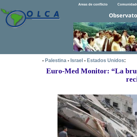
Areas de conflicto
Comunidad
Observato
-
Palestina
-
Israel
-
Estados Unidos
:
Euro-Med Monitor: “La bruta
rec