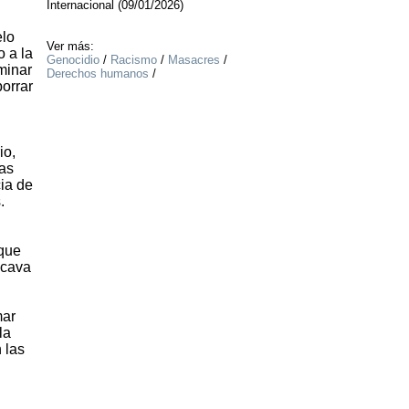
Internacional (09/01/2026)
elo
Ver más:
o a la
Genocidio
/
Racismo
/
Masacres
/
minar
Derechos humanos
/
borrar
io,
las
cia de
.
 que
ocava
mar
la
 las