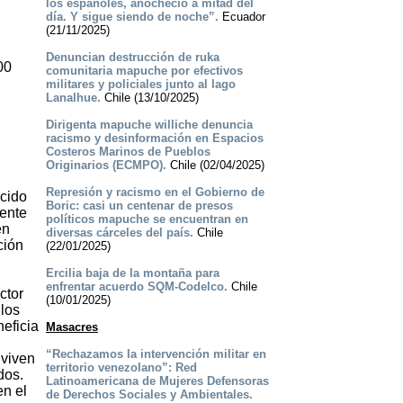
los españoles, anocheció a mitad del
día. Y sigue siendo de noche”.
Ecuador
(21/11/2025)
Denuncian destrucción de ruka
00
comunitaria mapuche por efectivos
militares y policiales junto al lago
Lanalhue.
Chile (13/10/2025)
Dirigenta mapuche williche denuncia
racismo y desinformación en Espacios
Costeros Marinos de Pueblos
Originarios (ECMPO).
Chile (02/04/2025)
Represión y racismo en el Gobierno de
ecido
Boric: casi un centenar de presos
mente
políticos mapuche se encuentran en
en
diversas cárceles del país.
Chile
ción
(22/01/2025)
Ercilia baja de la montaña para
enfrentar acuerdo SQM-Codelco.
Chile
ctor
(10/01/2025)
 los
neficia
Masacres
“Rechazamos la intervención militar en
 viven
territorio venezolano”: Red
dos.
Latinoamericana de Mujeres Defensoras
en el
de Derechos Sociales y Ambientales.