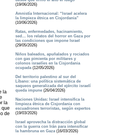
(19/06/2026)
Amnistía Internacional: “Israel acelera
la limpieza étnica en Cisjordania”
(10/06/2026)
Ratas, enfermedades, hacinamiento,
sed… los relatos del horror en Gaza por
las condiciones que impone Israel
(29/05/2026)
Niños baleados, apuñalados y rociados
con gas pimienta por militares y
colonos israelíes en la Cisjordania
ocupada
(12/05/2026)
Del territorio palestino al sur del
Líbano: una política sistemática de
saqueos generalizada del ejército israelí
queda impune
(26/04/2026)
e la
e
Naciones Unidas: Israel intensifica la
r la
limpieza étnica de Cisjordania con
a que
escuadrones terroristas, según expertos
(19/03/2026)
no de
Israel aprovecha la distracción global
con la guerra con Irán para intensificar
la hambruna en Gaza
(16/03/2026)