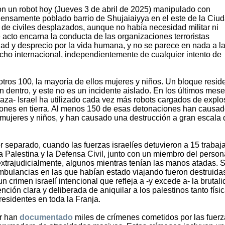
on un robot hoy (Jueves 3 de abril de 2025) manipulado con
densamente poblado barrio de Shujaiaiyya en el este de la Ciu
 de civiles desplazados, aunque no había necesidad militar ni
 acto encarna la conducta de las organizaciones terroristas
dad y desprecio por la vida humana, y no se parece en nada a l
cho internacional, independientemente de cualquier intento de
otros 100, la mayoría de ellos mujeres y niños. Un bloque resid
 dentro, y este no es un incidente aislado. En los últimos mese
 Gaza- Israel ha utilizado cada vez más robots cargados de explo
siones en tierra. Al menos 150 de esas detonaciones han causad
 mujeres y niños, y han causado una destrucción a gran escala 
 separado, cuando las fuerzas israelíes detuvieron a 15 trabaj
 Palestina y la Defensa Civil, junto con un miembro del person
extrajudicialmente, algunos mientras tenían las manos atadas. 
ambulancias en las que habían estado viajando fueron destruida
n crimen israelí intencional que refleja a -y excede a- la brutal
ción clara y deliberada de aniquilar a los palestinos tanto físi
esidentes en toda la Franja.
r han
documentado
miles de crímenes cometidos por las fuer