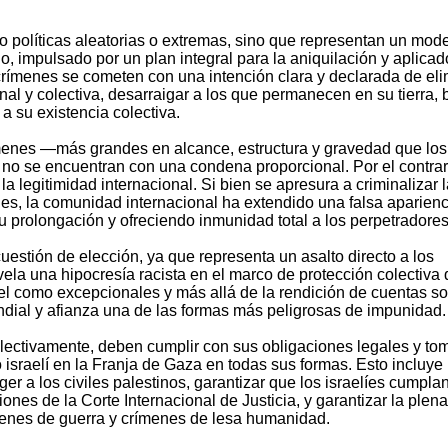
políticas aleatorias o extremas, sino que representan un mod
, impulsado por un plan integral para la aniquilación y aplicad
crímenes se cometen con una intención clara y declarada de eli
al y colectiva, desarraigar a los que permanecen en su tierra, 
 a su existencia colectiva.
menes —más grandes en alcance, estructura y gravedad que los
o se encuentran con una condena proporcional. Por el contrar
a legitimidad internacional. Si bien se apresura a criminalizar 
ales, la comunidad internacional ha extendido una falsa aparien
su prolongación y ofreciendo inmunidad total a los perpetradores
uestión de elección, ya que representa un asalto directo a los
ela una hipocresía racista en el marco de protección colectiva
ael como excepcionales y más allá de la rendición de cuentas s
undial y afianza una de las formas más peligrosas de impunidad.
olectivamente, deben cumplir con sus obligaciones legales y to
israelí en la Franja de Gaza en todas sus formas. Esto incluye 
r a los civiles palestinos, garantizar que los israelíes cumplan
iones de la Corte Internacional de Justicia, y garantizar la plena
menes de guerra y crímenes de lesa humanidad.