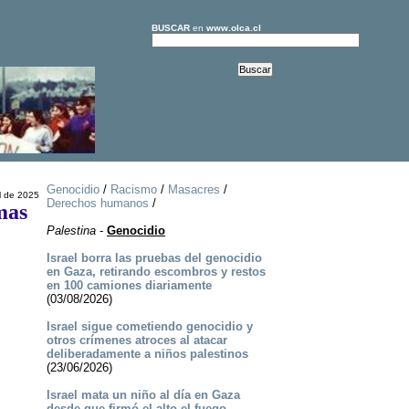
BUSCAR
en
www.olca.cl
Genocidio
/
Racismo
/
Masacres
/
l de 2025
Derechos humanos
/
mas
Palestina
-
Genocidio
Israel borra las pruebas del genocidio
en Gaza, retirando escombros y restos
en 100 camiones diariamente
(03/08/2026)
Israel sigue cometiendo genocidio y
otros crímenes atroces al atacar
deliberadamente a niños palestinos
(23/06/2026)
Israel mata un niño al día en Gaza
desde que firmó el alto el fuego