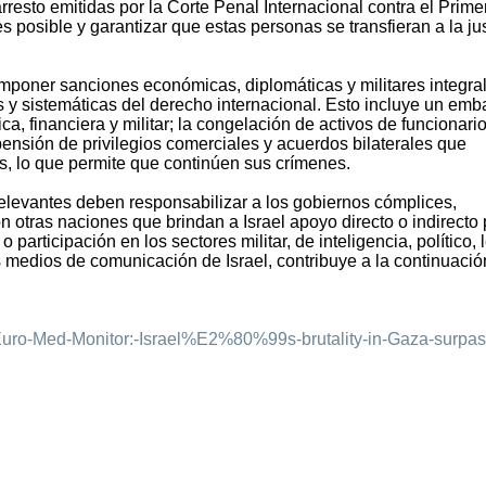
resto emitidas por la Corte Penal Internacional contra el Prime
es posible y garantizar que estas personas se transfieran a la jus
poner sanciones económicas, diplomáticas y militares integra
s y sistemáticas del derecho internacional. Esto incluye un emb
ca, financiera y militar; la congelación de activos de funcionari
spensión de privilegios comerciales y acuerdos bilaterales que
s, lo que permite que continúen sus crímenes.
relevantes deben responsabilizar a los gobiernos cómplices,
n otras naciones que brindan a Israel apoyo directo o indirecto
participación en los sectores militar, de inteligencia, político, 
os medios de comunicación de Israel, contribuye a la continuació
9/Euro-Med-Monitor:-Israel%E2%80%99s-brutality-in-Gaza-surpa