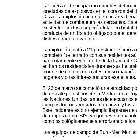
Las fuerzas de ocupación israelíes detonar
toneladas de explosivos en el corazón del 
Gaza. La explosión ocurrió en un área llena
actividad de combate en las cercanías. Este
existentes, incluso superándolas en brutali
conducta de un Estado obligado por el dere
distorsionarlo o evadirlo.
La explosión mató a 21 palestinos e hirió a 
completo fue borrado con sus residentes aún
particularmente en el norte de la franja de
en barrios residenciales durante sus incur
muerte de cientos de civiles, en su mayoría
hogares y otras infraestructuras esenciales.
El 23 de marzo se cometió una atrocidad por
de rescate palestinos de la Media Luna Roja
las Naciones Unidas, antes de ejecutarlos 
cuerpos fueron arrojados a un pozo, y las 
Este incidente es otro ejemplo flagrante de u
de grupos como ISIS, ya que revela una inten
como psicológicamente aterrorizando a los r
Los equipos de campo de Euro-Med Monito