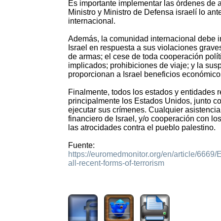
Es importante implementar las órdenes de ar
Ministro y Ministro de Defensa israelí lo ant
internacional.
Además, la comunidad internacional debe im
Israel en respuesta a sus violaciones grave
de armas; el cese de toda cooperación políti
implicados; prohibiciones de viaje; y la su
proporcionan a Israel beneficios económico
Finalmente, todos los estados y entidades 
principalmente los Estados Unidos, junto co
ejecutar sus crímenes. Cualquier asistencia o 
financiero de Israel, y/o cooperación con l
las atrocidades contra el pueblo palestino.
Fuente:
https://euromedmonitor.org/en/article/666
all-recent-forms-of-terrorism
722