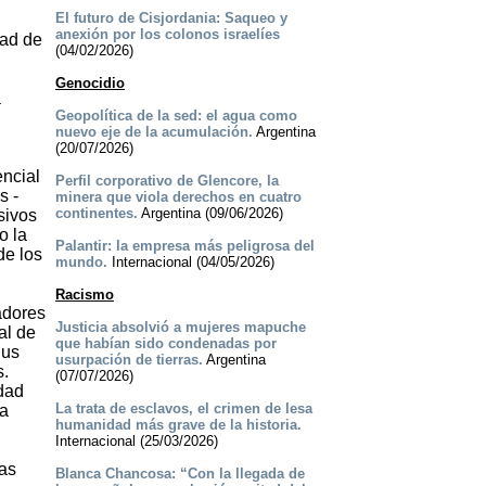
El futuro de Cisjordania: Saqueo y
anexión por los colonos israelíes
dad de
(04/02/2026)
Genocidio
a
Geopolítica de la sed: el agua como
nuevo eje de la acumulación.
Argentina
(20/07/2026)
encial
Perfil corporativo de Glencore, la
s -
minera que viola derechos en cuatro
continentes.
Argentina (09/06/2026)
sivos
o la
Palantir: la empresa más peligrosa del
de los
mundo.
Internacional (04/05/2026)
Racismo
adores
Justicia absolvió a mujeres mapuche
al de
que habían sido condenadas por
Sus
usurpación de tierras.
Argentina
s.
(07/07/2026)
idad
La trata de esclavos, el crimen de lesa
ca
humanidad más grave de la historia.
Internacional (25/03/2026)
zas
Blanca Chancosa: “Con la llegada de