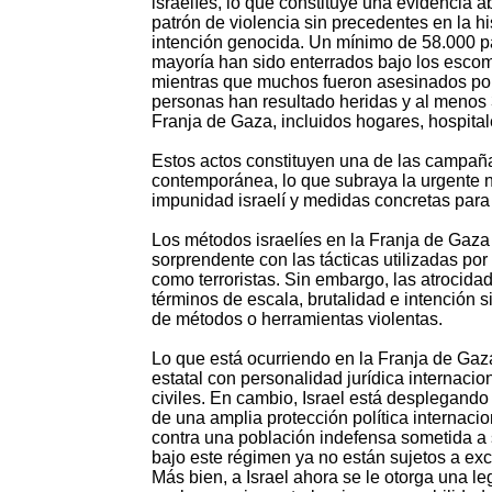
israelíes, lo que constituye una evidencia
patrón de violencia sin precedentes en la hi
intención genocida. Un mínimo de 58.000 pa
mayoría han sido enterrados bajo los esco
mientras que muchos fueron asesinados por 
personas han resultado heridas y al menos 
Franja de Gaza, incluidos hogares, hospital
Estos actos constituyen una de las campaña
contemporánea, lo que subraya la urgente ne
impunidad israelí y medidas concretas para
Los métodos israelíes en la Franja de Gaza 
sorprendente con las tácticas utilizadas p
como terroristas. Sin embargo, las atrocid
términos de escala, brutalidad e intención
de métodos o herramientas violentas.
Lo que está ocurriendo en la Franja de Gaza
estatal con personalidad jurídica internacio
civiles. En cambio, Israel está desplegando 
de una amplia protección política internaci
contra una población indefensa sometida a 
bajo este régimen ya no están sujetos a ex
Más bien, a Israel ahora se le otorga una le