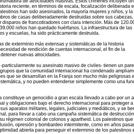
 abrumadora de atrocidades masivas. Estos crímenes incluyen un
storia reciente, en términos de escala, focalización deliberada e
lestinos han sido asesinados, la mayoría mujeres y niños, y la
mbros de casas deliberadamente destruidas sobre sus cabezas,
disparos de francotiradores con clara intención. Más de 120.0
39.000 niños han quedado huérfanos. La infraestructura de las
es y escuelas, ha sido prácticamente destruida.
s de exterminio más extensas y sistemáticas de la historia
cesidad de rendición de cuentas internacional, el fin de la
 detener nuevas atrocidades.
-particularmente su asesinato masivo de civiles- tienen un par
or grupos que la comunidad internacional ha condenado amplia
ades que se desarrollan en la Franja son mucho más peligrosas 
 sistemática, y no pueden entenderse simplemente como una fun
 constituye un genocidio a gran escala llevado a cabo por un a
nal y obligaciones bajo el derecho internacional para proteger a
sus aparatos militares, legales, judiciales y mediáticos, y se be
onal, para llevar a cabo una campaña sistemática de destrucción
su régimen colonial de colonos y apartheid. Los palestinos que
clusión, opresión y bombardeo intermitente, como en años pasa
gitimidad abierta para perseguir el exterminio de los palestinos 