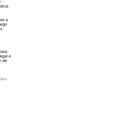
r
ticia
les a
argo
os
 para
legal o
n de
sses-