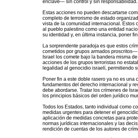
enclave— sin control y sin responsabilidad.
Estas acciones no pueden descartarse como 
completo de terrorismo de estado organizado
vista de la comunidad internacional. Estos 
al pueblo palestino como una entidad nacion
su identidad y, en última instancia, poner fin
La sorprendente paradoja es que estos crí
cometidos por grupos armados proscritos— n
Israel los comete bajo la bandera misma de l
acciones de los grupos terroristas no estat
legalidad al genocidio israelí, permitiendo 
Poner fin a este doble rasero ya no es una c
fundamentos del derecho internacional y rev
debe abordarse. Tratar los crímenes de Isr
los principios básicos del orden jurídico m
Todos los Estados, tanto individual como c
medidas urgentes para detener el genocidio 
aplicación de medidas concretas para protege
normas jurídicas internacionales y las decis
rendición de cuentas de los autores de crí