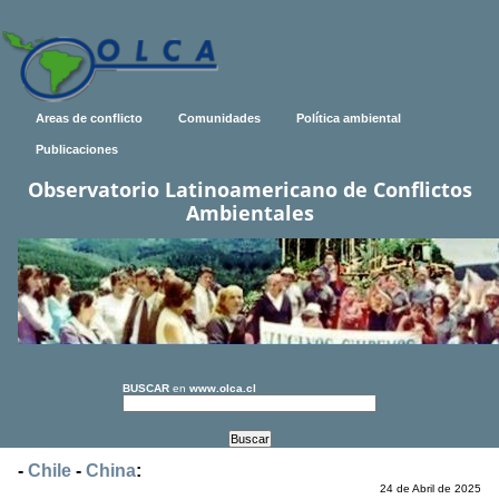
Areas de conflicto
Comunidades
Política ambiental
Publicaciones
Observatorio Latinoamericano de Conflictos
Ambientales
BUSCAR
en
www.olca.cl
-
Chile
-
China
:
24 de Abril de 2025