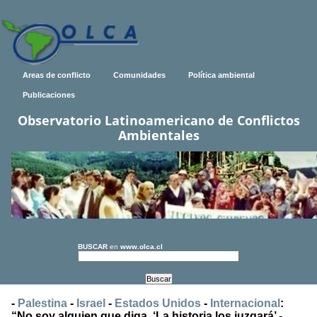
Areas de conflicto
Comunidades
Política ambiental
Publicaciones
Observatorio Latinoamericano de Conflictos
Ambientales
BUSCAR
en
www.olca.cl
-
Palestina
-
Israel
-
Estados Unidos
-
Internacional
:
“No soy alguien que diga, ‘La historia los juzgará’ -