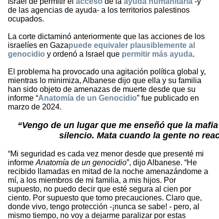
Israel de permitir el
acceso
de la
ayuda humanitaria
-y
de las agencias de ayuda- a los territorios palestinos
ocupados.
La corte dictaminó anteriormente que las acciones de los
israelíes en Gaza
puede equivaler plausiblemente al
genocidio
y ordenó a Israel que
permitir más ayuda
.
El problema ha provocado una agitación política global y,
mientras lo minimiza, Albanese dijo que ella y su familia
han sido objeto de amenazas de muerte desde que su
informe “
Anatomía de un Genocidio
” fue publicado en
marzo de 2024.
“Vengo de un lugar que me enseñó que la mafia 
silencio. Mata cuando la gente no rea
“Mi seguridad es cada vez menor desde que presenté mi
informe
Anatomía de un genocidio
”, dijo Albanese. “He
recibido llamadas en mitad de la noche amenazándome a
mí, a los miembros de mi familia, a mis hijos. Por
supuesto, no puedo decir que esté segura al cien por
ciento. Por supuesto que tomo precauciones. Claro que,
donde vivo, tengo protección -¡nunca se sabe! - pero, al
mismo tiempo, no voy a dejarme paralizar por estas