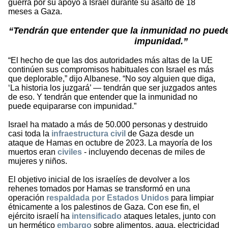
guerra por su apoyo a Israel durante su asalto de 18
meses a Gaza.
“Tendrán que entender que la inmunidad no puede
impunidad.”
“El hecho de que las dos autoridades más altas de la UE
continúen sus compromisos habituales con Israel es más
que deplorable,” dijo Albanese. “No soy alguien que diga,
‘La historia los juzgará’ — tendrán que ser juzgados antes
de eso. Y tendrán que entender que la inmunidad no
puede equipararse con impunidad.”
Israel ha matado a más de 50.000 personas y destruido
casi toda la
infraestructura civil
de Gaza desde un
ataque de Hamas en octubre de 2023. La mayoría de los
muertos eran
civiles
- incluyendo decenas de miles de
mujeres y niños.
El objetivo inicial de los israelíes de devolver a los
rehenes tomados por Hamas se transformó en una
operación
respaldada por Estados Unidos
para limpiar
étnicamente a los palestinos de Gaza. Con ese fin, el
ejército israelí ha
intensificado
ataques letales, junto con
un hermético
embargo
sobre alimentos, agua, electricidad