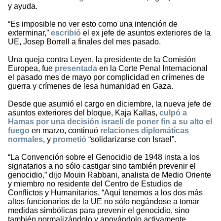
y ayuda.
“Es imposible no ver esto como una intención de
exterminar,”
escribió
el ex jefe de asuntos exteriores de la
UE, Josep Borrell a finales del mes pasado.
Una queja contra Leyen, la presidente de la Comisión
Europea, fue
presentada
en la Corte Penal Internacional
el pasado mes de mayo por complicidad en crímenes de
guerra y crímenes de lesa humanidad en Gaza.
Desde que asumió el cargo en diciembre, la nueva jefe de
asuntos exteriores del bloque, Kaja Kallas,
culpó a
Hamas por una decisión israelí de poner fin a su alto el
fuego
en marzo, continuó
relaciones diplomáticas
normales
, y
prometió
“solidarizarse con Israel”.
“La Convención sobre el Genocidio de 1948 insta a los
signatarios a no sólo castigar sino también prevenir el
genocidio,” dijo Mouin Rabbani, analista de Medio Oriente
y miembro no residente del Centro de Estudios de
Conflictos y Humanitarios. “Aquí tenemos a los dos más
altos funcionarios de la UE no sólo negándose a tomar
medidas simbólicas para prevenir el genocidio, sino
también normalizándolo y apoyándolo activamente