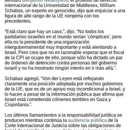
Ministro
Benjamín Netanyahu
, el profesor de derecho
internacional de la Universidad de Middlesex, William
Schabas, un experto en genocidio, dijo que enjuiciar a una
figura de alto rango de la UE rompería con los
precedentes.
“Está claro que hay un caso,”, dijo. “No todos los
partidarios israelíes en el mundo serían ‘cómplices’, pero
ella es la presidente de una organización
intergubernamental muy importante y está alentando a
Israel. Pero creo que no es razonable esperar que el fiscal
de la CPI se ocupe de ello, porque sólo ha dictado un par
de órdenes de detención contra personas del gobierno
israelí y no ha mostrado ningún interés en ir más allá.”.
Schabas agregó, “Von der Leyen está reflejando
claramente una posición adoptada por muchos gobiernos
de la UE, que es de un apoyo muy incondicional a Israel, y
lo hacen a pesar de la información pública que afirma que
Israel está cometiendo crímenes terribles en Gaza y
Cisjordania.”.
Los últimos llamamientos a la responsabilidad jurídica se
producen mientras continúa la
audiencia pública
de la
Corte Internacional de Justicia sobre las obligaciones de