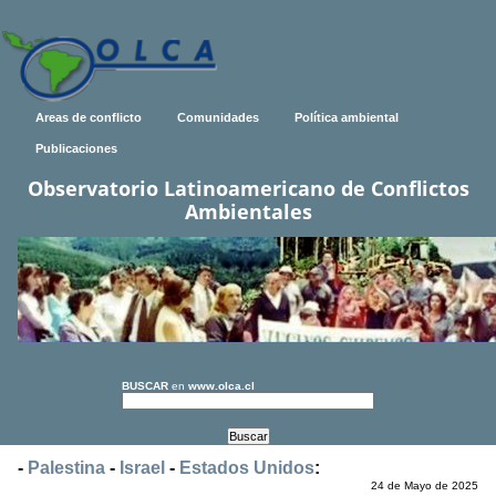
Areas de conflicto
Comunidades
Política ambiental
Publicaciones
Observatorio Latinoamericano de Conflictos
Ambientales
BUSCAR
en
www.olca.cl
-
Palestina
-
Israel
-
Estados Unidos
:
24 de Mayo de 2025