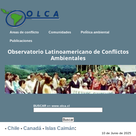
Areas de conflicto
Comunidades
Política ambiental
Publicaciones
Observatorio Latinoamericano de Conflictos
Ambientales
BUSCAR
en
www.olca.cl
-
Chile
-
Canadá
-
Islas Caimán
:
10 de Junio de 2025