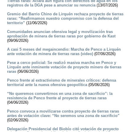
Tierras raras: Aclara aún figura con derechos de agua en los
registros de la DGA pese a anunciar su renuncia
(13/07/2026)
Gremio del Barrio Chino de Lirquén rechaza proyecto de tierras
raras: “Reafirmamos nuestro compromiso con la defensa del
territorio”
(11/06/2026)
Comunidades anuncian ofensiva legal y movilización tras
aprobación de minera de tierras raras por gobierno de Kast
(09/06/2026)
A casi 5 meses del megaincendio: Marcha de Penco a Lirquén
ante votación de minera de tierras raras (video)
(07/06/2026)
Pese a cerco policial: Se realizó masiva marcha en Penco y
Lirquén ante inminente votación de proyecto minero de tierras
raras
(06/06/2026)
Penco frente al extractivismo de minerales críticos: defensa
territorial ante la nueva ofensiva geopolítica
(05/06/2026)
“No queremos convertirnos en una zona de sacrificio”: la
resistencia de Penco frente al proyecto de tierras raras
(04/06/2026)
Penco convoca a movilizarse contra proyecto de tierras raras
antes de votación clave: “No seremos una zona de sacrificio”
(02/06/2026)
Delegación Presidencial del Biobío citó votación de proyecto