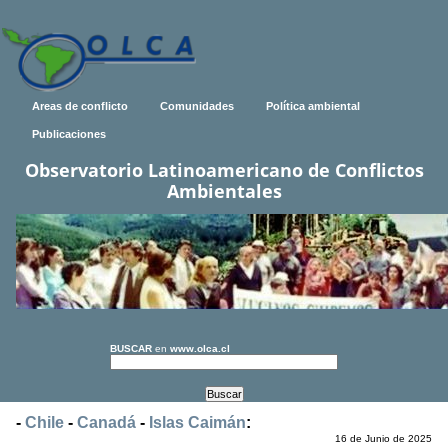
Areas de conflicto
Comunidades
Política ambiental
Publicaciones
Observatorio Latinoamericano de Conflictos
Ambientales
BUSCAR
en
www.olca.cl
-
Chile
-
Canadá
-
Islas Caimán
:
16 de Junio de 2025