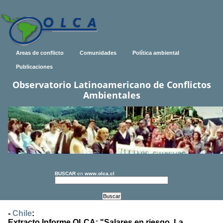
Areas de conflicto
Comunidades
Política ambiental
Publicaciones
Observatorio Latinoamericano de Conflictos
Ambientales
BUSCAR
en
www.olca.cl
-
Chile
:
Extracto Informe OLCA: "Salares en riesgo. La