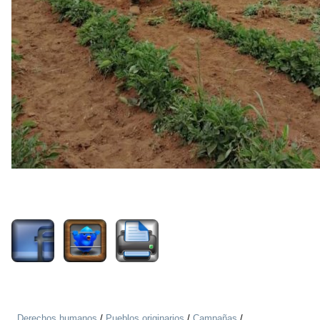
354
Derechos humanos
/
Pueblos originarios
/
Campañas
/