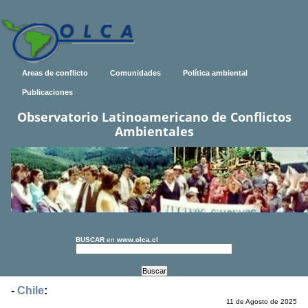
Areas de conflicto
Comunidades
Política ambiental
Publicaciones
Observatorio Latinoamericano de Conflictos
Ambientales
BUSCAR
en
www.olca.cl
-
Chile
:
11 de Agosto de 2025