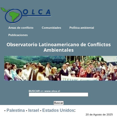
Areas de conflicto
Comunidades
Política ambiental
Publicaciones
Observatorio Latinoamericano de Conflictos
Ambientales
BUSCAR
en
www.olca.cl
-
Palestina
-
Israel
-
Estados Unidos
:
20 de Agosto de 2025