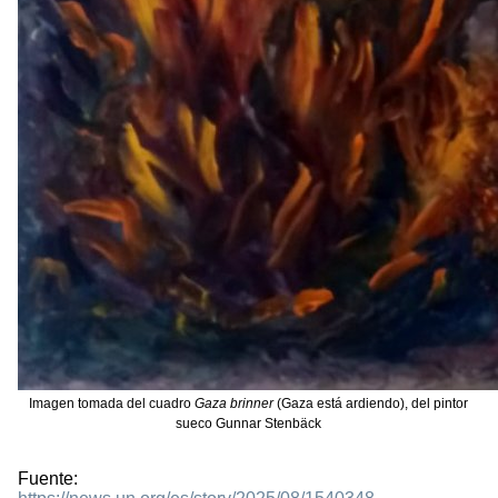
Imagen tomada del cuadro
Gaza brinner
(Gaza está ardiendo), del pintor
sueco Gunnar Stenbäck
Fuente: