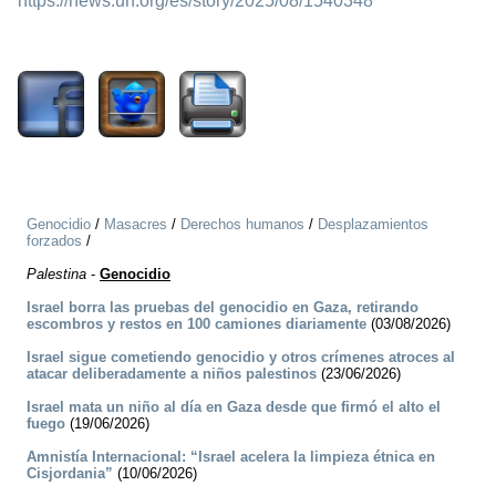
https://news.un.org/es/story/2025/08/1540348
511
Genocidio
/
Masacres
/
Derechos humanos
/
Desplazamientos
forzados
/
Palestina
-
Genocidio
Israel borra las pruebas del genocidio en Gaza, retirando
escombros y restos en 100 camiones diariamente
(03/08/2026)
Israel sigue cometiendo genocidio y otros crímenes atroces al
atacar deliberadamente a niños palestinos
(23/06/2026)
Israel mata un niño al día en Gaza desde que firmó el alto el
fuego
(19/06/2026)
Amnistía Internacional: “Israel acelera la limpieza étnica en
Cisjordania”
(10/06/2026)