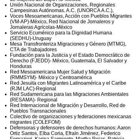
Unión Nacional de Organizaciones, Regionales
Campesinas Autónomas. A.C. (UNORCA A.C.),
Voces Mesoamericanas, Acción con Pueblos Migrantes
(VM-AP)-México, Red Nacional de Jornaleros y
Jornaleras Agrícolas-México
Servicio Ecuménico para la Dignidad Humana
(SEDHU)-Uruguay
Mesa Transfronteriza Migraciones y Género (MTMG),
CTA de Trabajadores
Fundación para la Justicia y el Estado Democrático de
Derecho (FJEDD)- México, Guatemala, El Salvador y
Honduras
Red Mesoamericana Mujer Salud y Migración
(RMMSYM)- México y Centroamérica
Red Jesuita con Migrantes Latinoamérica y el Caribe
(RJM LAC)-Regional
Red Sudamericana para las Migraciones Ambientales
(RESAMA)- Regional
Red Internacional de Migración y Desarrollo, Red de
Pueblos Transnacionales
Colectivo de organizaciones y federaciones mexicanas
migrantes (COLEFOM)
Defensoras y defensores de derechos humanos: Aaron
Ortiz Santos, Elba Coria, Efraín Jiménez, Federico
Fornazieri, Karina Sarmiento, Martha Rojas, Patricia