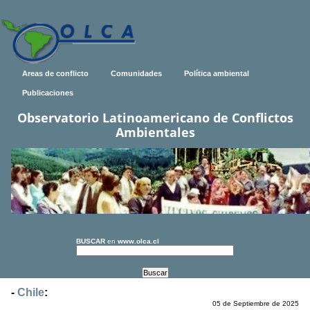
Areas de conflicto
Comunidades
Política ambiental
Publicaciones
Observatorio Latinoamericano de Conflictos
Ambientales
BUSCAR
en
www.olca.cl
-
Chile
:
05 de Septiembre de 2025