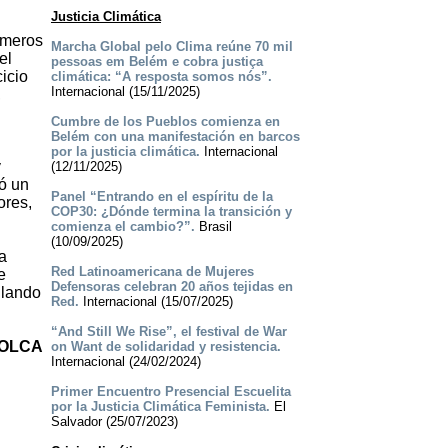
Justicia Climática
rimeros
Marcha Global pelo Clima reúne 70 mil
el
pessoas em Belém e cobra justiça
icio
climática: “A resposta somos nós”.
Internacional (15/11/2025)
,
Cumbre de los Pueblos comienza en
Belém con una manifestación en barcos
por la justicia climática.
Internacional
y
(12/11/2025)
zó un
Panel “Entrando en el espíritu de la
ores,
COP30: ¿Dónde termina la transición y
comienza el cambio?”.
Brasil
(10/09/2025)
a
Red Latinoamericana de Mujeres
e
Defensoras celebran 20 años tejidas en
ulando
Red.
Internacional (15/07/2025)
“And Still We Rise”, el festival de War
 OLCA
on Want de solidaridad y resistencia.
Internacional (24/02/2024)
Primer Encuentro Presencial Escuelita
por la Justicia Climática Feminista.
El
Salvador (25/07/2023)