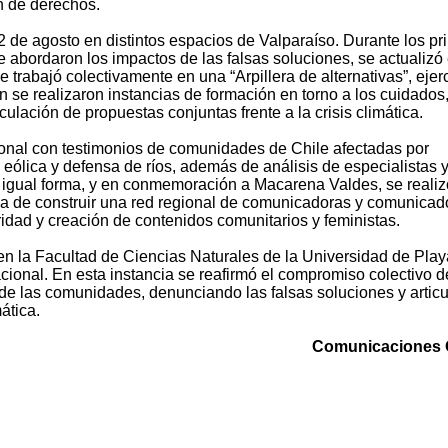
ón de derechos.
22 de agosto en distintos espacios de Valparaíso. Durante los p
e abordaron los impactos de las falsas soluciones, se actualizó 
trabajó colectivamente en una “Arpillera de alternativas”, ejerc
 se realizaron instancias de formación en torno a los cuidados
ulación de propuestas conjuntas frente a la crisis climática.
acional con testimonios de comunidades de Chile afectadas por
 eólica y defensa de ríos, además de análisis de especialistas 
De igual forma, y en conmemoración a Macarena Valdes, se reali
ia de construir una red regional de comunicadoras y comunicad
ridad y creación de contenidos comunitarios y feministas.
ó en la Facultad de Ciencias Naturales de la Universidad de Play
cional. En esta instancia se reafirmó el compromiso colectivo d
sde las comunidades, denunciando las falsas soluciones y artic
mática.
Comunicaciones