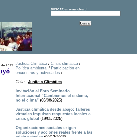
BUSCAR
en
www.olca.cl
Justicia Climática
/
Crisis climática
/
e de 2025
Política ambiental
/
Participación en
uyó
encuentros y actividades
/
Chile
-
Justicia Climática
Invitación al Foro Seminario
Internacional “Cambiemos el sistema,
no el clima”
(06/08/2025)
Justicia climática desde abajo: Talleres
virtuales impulsan respuestas locales a
crisis global
(19/05/2025)
Organizaciones sociales exigen
soluciones y acciones reales frente a las
crisis actuales
(09/12/2023)