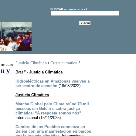
BUSCAR
en
www.olca.cl
Justicia Climática
/
Crisis climática
/
e de 2025
ón y
Brasil
-
Justicia Climática
Hidroeléctricas en Amazonas vuelven a
ser centro de atención
(18/03/2022)
Justicia Climática
Marcha Global pelo Clima reúne 70 mil
pessoas em Belém e cobra justiça
climática: “A resposta somos nós”.
Internacional (15/11/2025)
Cumbre de los Pueblos comienza en
Belém con una manifestación en barcos
por la justicia climática.
Internacional