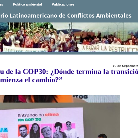
es
Política ambiental
Publicaciones
rio Latinoamericano de Conflictos Ambientales
10 de Septiembr
tu de la COP30: ¿Dónde termina la transici
omienza el cambio?”