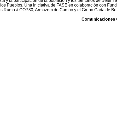
usta y la participación de la población y los territorios de Belém e
 los Pueblos. Una iniciativa de FASE en colaboración con Fun
os Rumo à COP30, Armazém do Campo y el Grupo Carta de Be
Comunicaciones