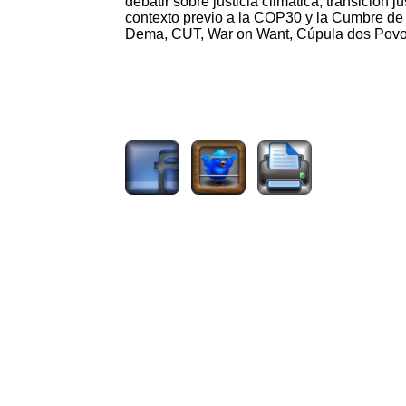
debatir sobre justicia climática, transición j
contexto previo a la COP30 y la Cumbre de
Dema, CUT, War on Want, Cúpula dos Pov
406