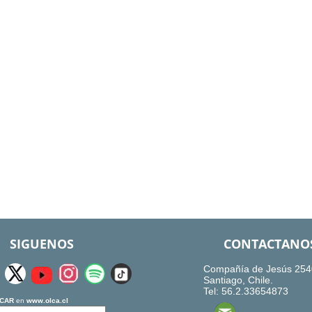
SIGUENOS
CONTACTANO
Compañía de Jesús 254
Santiago, Chile.
Tel: 56.2.33654873
CAR
en
www.olca.cl