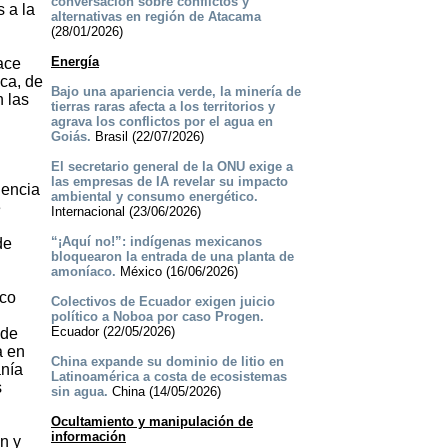
conversación sobre conflictos y
 a la
alternativas en región de Atacama
(28/01/2026)
Energía
ace
ca, de
Bajo una apariencia verde, la minería de
n las
tierras raras afecta a los territorios y
agrava los conflictos por el agua en
Goiás.
Brasil (22/07/2026)
El secretario general de la ONU exige a
las empresas de IA revelar su impacto
iencia
ambiental y consumo energético.
e
Internacional (23/06/2026)
“¡Aquí no!”: indígenas mexicanos
de
bloquearon la entrada de una planta de
amoníaco.
México (16/06/2026)
rco
Colectivos de Ecuador exigen juicio
político a Noboa por caso Progen.
Ecuador (22/05/2026)
 de
a en
China expande su dominio de litio en
anía
Latinoamérica a costa de ecosistemas
s
sin agua.
China (14/05/2026)
Ocultamiento y manipulación de
información
n y