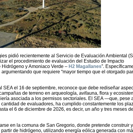
es pidió recientemente al Servicio de Evaluación Ambiental (
lizar el procedimiento de evaluación del Estudio de Impacto
de Hidrógeno y Amoniaco Verde –
H2 Magallanes
”. Específicam
7, argumentando que requiere “mayor tiempo que el otorgado pa
l SEA el 16 de septiembre, reconoce que debe rediseñar aspe
s campañas de terreno en arqueología, avifauna, flora y ecosist
iería asociada a los permisos sectoriales. El SEA —que, pese a
sa cantidad de evaluadores, ha cumplido constantemente los pl
hasta el 6 de diciembre de 2026, es decir, un año y tres meses d
arse en la comuna de San Gregorio, donde pretende construir y
 partir de hidrógeno, utilizando energía eólica generada con m