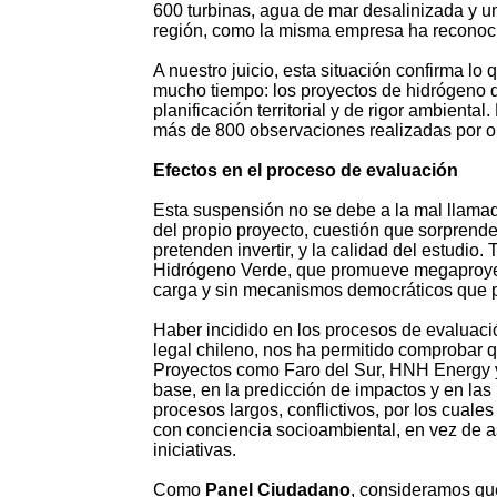
600 turbinas, agua de mar desalinizada y un
región, como la misma empresa ha reconoc
A nuestro juicio, esta situación confirma 
mucho tiempo: los proyectos de hidrógeno q
planificación territorial y de rigor ambient
más de 800 observaciones realizadas por o
Efectos en el proceso de evaluación
Esta suspensión no se debe a la mal llamada
del propio proyecto, cuestión que sorprend
pretenden invertir, y la calidad del estudio
Hidrógeno Verde, que promueve megaproyect
carga y sin mecanismos democráticos que p
Haber incidido en los procesos de evaluació
legal chileno, nos ha permitido comprobar qu
Proyectos como Faro del Sur, HNH Energy y
base, en la predicción de impactos y en la
procesos largos, conflictivos, por los cuales
con conciencia socioambiental, en vez de a
iniciativas.
Como
Panel Ciudadano
, consideramos que