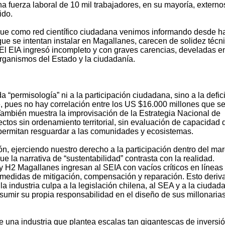
a fuerza laboral de 10 mil trabajadores, en su mayoría, externos
ido.
lo que como red científico ciudadana venimos informando desde h
ue se intentan instalar en Magallanes, carecen de solidez técni
al. El EIA ingresó incompleto y con graves carencias, develadas e
rganismos del Estado y la ciudadanía.
 “permisología” ni a la participación ciudadana, sino a la defic
e, pues no hay correlación entre los US $16.000 millones que s
. También muestra la improvisación de la Estrategia Nacional de
os sin ordenamiento territorial, sin evaluación de capacidad 
ermitan resguardar a las comunidades y ecosistemas.
n, ejerciendo nuestro derecho a la participación dentro del ma
e la narrativa de “sustentabilidad” contrasta con la realidad.
 H2 Magallanes ingresan al SEIA con vacíos críticos en líneas
s medidas de mitigación, compensación y reparación. Esto deriv
 la industria culpa a la legislación chilena, al SEA y a la ciudad
sumir su propia responsabilidad en el diseño de sus millonaria
 una industria que plantea escalas tan gigantescas de inversió