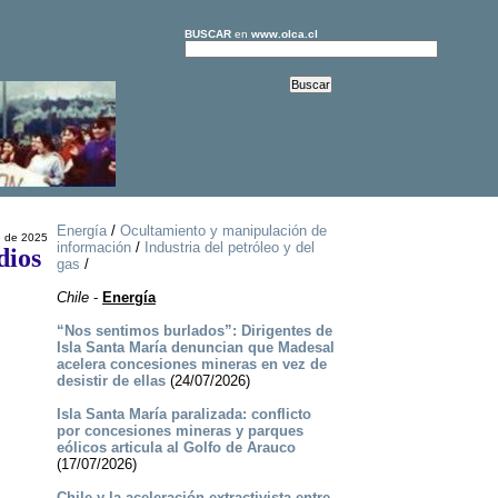
BUSCAR
en
www.olca.cl
Energía
/
Ocultamiento y manipulación de
e de 2025
información
/
Industria del petróleo y del
dios
gas
/
Chile
-
Energía
“Nos sentimos burlados”: Dirigentes de
Isla Santa María denuncian que Madesal
acelera concesiones mineras en vez de
desistir de ellas
(24/07/2026)
Isla Santa María paralizada: conflicto
por concesiones mineras y parques
eólicos articula al Golfo de Arauco
(17/07/2026)
Chile y la aceleración extractivista entre