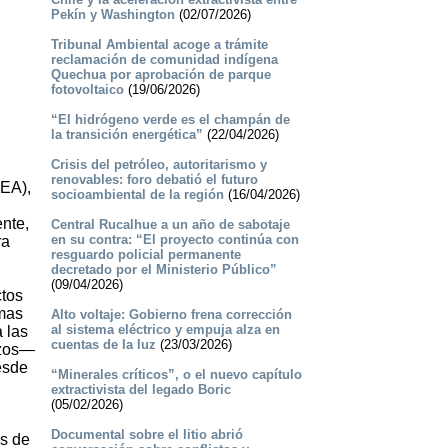
Pekín y Washington
(02/07/2026)
Tribunal Ambiental acoge a trámite
reclamación de comunidad indígena
Quechua por aprobación de parque
fotovoltaico
(19/06/2026)
“El hidrógeno verde es el champán de
la transición energética”
(22/04/2026)
Crisis del petróleo, autoritarismo y
renovables: foro debatió el futuro
SEA),
socioambiental de la región
(16/04/2026)
ente,
Central Rucalhue a un año de sabotaje
en su contra: “El proyecto continúa con
ra
resguardo policial permanente
decretado por el Ministerio Público”
(09/04/2026)
ctos
emas
Alto voltaje: Gobierno frena corrección
al sistema eléctrico y empuja alza en
 las
cuentas de la luz
(23/03/2026)
azos—
esde
“Minerales críticos”, o el nuevo capítulo
extractivista del legado Boric
(05/02/2026)
Documental sobre el litio abrió
ás de