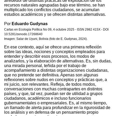
alrededor de distintas prácticas de explotación de los
recursos naturales agrupadas bajo ese término, se han
multiplicado los conflictos ciudadanos, se acumulan
estudios académicos y se ofrecen distintas alternativas.
Por
Eduardo Gudynas
Cartas en Ecología Política No 09, 4 octubre 2025 - ISSN 2982 415X - DOI
10.5281/zenodo.17268640
Imagen: Salar de Uyuni, Bolivia (foto de E. Gudynas, 2024).
En ese contexto, aquí se ofrece una primera reflexión
sobre las ideas, nociones y conceptos empleados para
entender y describir esos procesos, los modos de
analizarlos, y la elaboración de alternativas. Es, sin dudas,
una mirada personal, teñida por el trabajo de
acompañamiento a distintas organizaciones ciudadanas,
que no pretende ser definitiva. Apenas son algunas
reflexiones sobre nudos en conceptos y prácticas que, a
mi juicio, son relevantes. Refleja, de todos modos,
conversaciones con muchas contrapartes en distintos
países, y que, tal vez, puedan ser de utilidad a grupos
ciudadanos, académicos e incluso funcionarios
gubernamentales o empresariales. Es, al mismo tiempo,
un llamado de alerta para profundizar en la rigurosidad de
los análisis y en defensa de un pensamiento propio