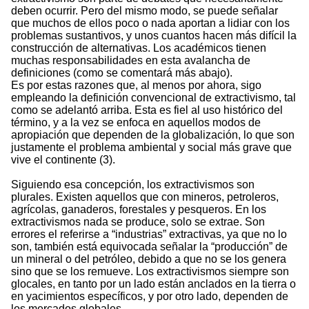
deben ocurrir. Pero del mismo modo, se puede señalar
que muchos de ellos poco o nada aportan a lidiar con los
problemas sustantivos, y unos cuantos hacen más difícil la
construcción de alternativas. Los académicos tienen
muchas responsabilidades en esta avalancha de
definiciones (como se comentará más abajo).
Es por estas razones que, al menos por ahora, sigo
empleando la definición convencional de extractivismo, tal
como se adelantó arriba. Esta es fiel al uso histórico del
término, y a la vez se enfoca en aquellos modos de
apropiación que dependen de la globalización, lo que son
justamente el problema ambiental y social más grave que
vive el continente (3).
Siguiendo esa concepción, los extractivismos son
plurales. Existen aquellos que con mineros, petroleros,
agrícolas, ganaderos, forestales y pesqueros. En los
extractivismos nada se produce, solo se extrae. Son
errores el referirse a “industrias” extractivas, ya que no lo
son, también está equivocada señalar la “producción” de
un mineral o del petróleo, debido a que no se los genera
sino que se los remueve. Los extractivismos siempre son
glocales, en tanto por un lado están anclados en la tierra o
en yacimientos específicos, y por otro lado, dependen de
los mercados globales.