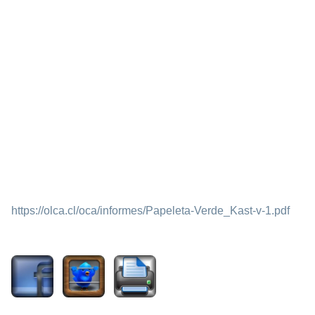
https://olca.cl/oca/informes/Papeleta-Verde_Kast-v-1.pdf
693