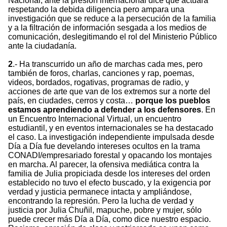
Nacional, ante la presión internacional dice que actuará
respetando la debida diligencia pero ampara una
investigación que se reduce a la persecución de la familia
y a la filtración de información sesgada a los medios de
comunicación, deslegitimando el rol del Ministerio Público
ante la ciudadanía.
2
.- Ha transcurrido un año de marchas cada mes, pero
también de foros, charlas, canciones y rap, poemas,
videos, bordados, rogativas, programas de radio, y
acciones de arte que van de los extremos sur a norte del
país, en ciudades, cerros y costa…
porque los pueblos
estamos aprendiendo a defender a los defensores
. En
un Encuentro Internacional Virtual, un encuentro
estudiantil, y en eventos internacionales se ha destacado
el caso. La investigación independiente impulsada desde
Día a Día fue develando intereses ocultos en la trama
CONADI/empresariado forestal y opacando los montajes
en marcha. Al parecer, la ofensiva mediática contra la
familia de Julia propiciada desde los intereses del orden
establecido no tuvo el efecto buscado, y la exigencia por
verdad y justicia permanece intacta y ampliándose,
encontrando la represión. Pero la lucha de verdad y
justicia por Julia Chuñil, mapuche, pobre y mujer, sólo
puede crecer más Día a Día, como dice nuestro espacio.