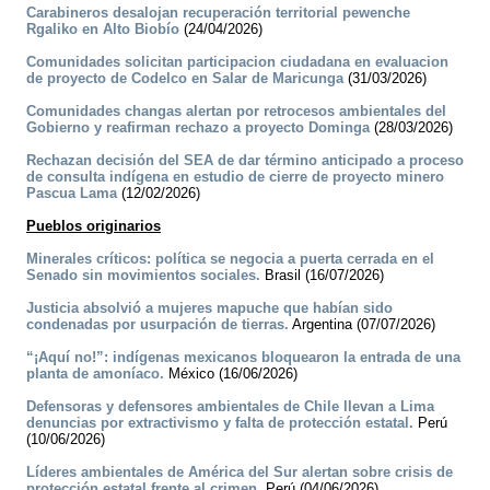
Carabineros desalojan recuperación territorial pewenche
Rgaliko en Alto Biobío
(24/04/2026)
Comunidades solicitan participacion ciudadana en evaluacion
de proyecto de Codelco en Salar de Maricunga
(31/03/2026)
Comunidades changas alertan por retrocesos ambientales del
Gobierno y reafirman rechazo a proyecto Dominga
(28/03/2026)
Rechazan decisión del SEA de dar término anticipado a proceso
de consulta indígena en estudio de cierre de proyecto minero
Pascua Lama
(12/02/2026)
Pueblos originarios
Minerales críticos: política se negocia a puerta cerrada en el
Senado sin movimientos sociales.
Brasil (16/07/2026)
Justicia absolvió a mujeres mapuche que habían sido
condenadas por usurpación de tierras.
Argentina (07/07/2026)
“¡Aquí no!”: indígenas mexicanos bloquearon la entrada de una
planta de amoníaco.
México (16/06/2026)
Defensoras y defensores ambientales de Chile llevan a Lima
denuncias por extractivismo y falta de protección estatal.
Perú
(10/06/2026)
Líderes ambientales de América del Sur alertan sobre crisis de
protección estatal frente al crimen.
Perú (04/06/2026)