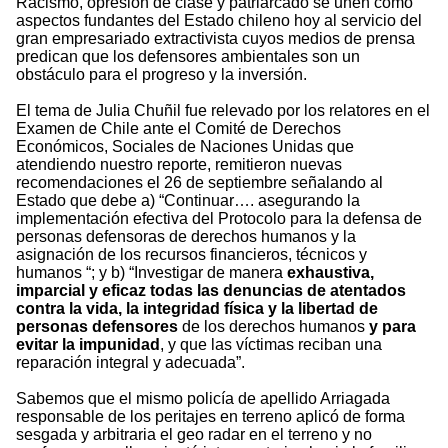
Racismo, opresión de clase y patriarcado se unen como
aspectos fundantes del Estado chileno hoy al servicio del
gran empresariado extractivista cuyos medios de prensa
predican que los defensores ambientales son un
obstáculo para el progreso y la inversión.
El tema de Julia Chuñil fue relevado por los relatores en el
Examen de Chile ante el Comité de Derechos
Económicos, Sociales de Naciones Unidas que
atendiendo nuestro reporte, remitieron nuevas
recomendaciones el 26 de septiembre señalando al
Estado que debe a) “Continuar…. asegurando la
implementación efectiva del Protocolo para la defensa de
personas defensoras de derechos humanos y la
asignación de los recursos financieros, técnicos y
humanos “; y b) “Investigar de manera
exhaustiva,
imparcial y eficaz todas las denuncias de atentados
contra la vida, la integridad física y la libertad de
personas defensores
de los derechos humanos
y para
evitar la impunidad
, y que las víctimas reciban una
reparación integral y adecuada”.
Sabemos que el mismo policía de apellido Arriagada
responsable de los peritajes en terreno aplicó de forma
sesgada y arbitraria el geo radar en el terreno y no