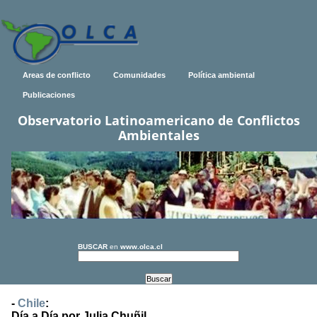
Areas de conflicto
Comunidades
Política ambiental
Publicaciones
Observatorio Latinoamericano de Conflictos
Ambientales
BUSCAR
en
www.olca.cl
-
Chile
:
Día a Día por Julia Chuñil