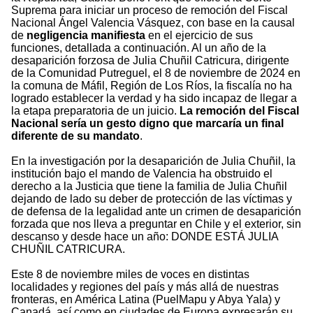
Suprema para iniciar un proceso de remoción del Fiscal
Nacional Ángel Valencia Vásquez, con base en la causal
de
negligencia manifiesta
en el ejercicio de sus
funciones, detallada a continuación. Al un año de la
desaparición forzosa de Julia Chuñil Catricura, dirigente
de la Comunidad Putreguel, el 8 de noviembre de 2024 en
la comuna de Máfil, Región de Los Ríos, la fiscalía no ha
logrado establecer la verdad y ha sido incapaz de llegar a
la etapa preparatoria de un juicio.
La remoción del Fiscal
Nacional sería un gesto digno que marcaría un final
diferente de su mandato
.
En la investigación por la desaparición de Julia Chuñil, la
institución bajo el mando de Valencia ha obstruido el
derecho a la Justicia que tiene la familia de Julia Chuñil
dejando de lado su deber de protección de las víctimas y
de defensa de la legalidad ante un crimen de desaparición
forzada que nos lleva a preguntar en Chile y el exterior, sin
descanso y desde hace un año: DONDE ESTÁ JULIA
CHUÑIL CATRICURA.
Este 8 de noviembre miles de voces en distintas
localidades y regiones del país y más allá de nuestras
fronteras, en América Latina (PuelMapu y Abya Yala) y
Canadá, así como en ciudades de Europa expresarán su