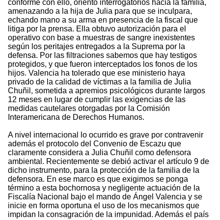
conforme con ello, orientó interrogatorios hacia la familia,
amenazando a la hija de Julia para que se inculpara,
echando mano a su arma en presencia de la fiscal que
litiga por la prensa. Ella obtuvo autorización para el
operativo con base a muestras de sangre inexistentes
según los peritajes entregados a la Suprema por la
defensa. Por las filtraciones sabemos que hay testigos
protegidos, y que fueron interceptados los fonos de los
hijos. Valencia ha tolerado que ese ministerio haya
privado de la calidad de víctimas a la familia de Julia
Chuñil, sometida a apremios psicológicos durante largos
12 meses en lugar de cumplir las exigencias de las
medidas cautelares otorgadas por la Comisión
Interamericana de Derechos Humanos.
A nivel internacional lo ocurrido es grave por contravenir
además el protocolo del Convenio de Escazu que
claramente considera a Julia Chuñil como defensora
ambiental. Recientemente se debió activar el artículo 9 de
dicho instrumento, para la protección de la familia de la
defensora. En ese marco es que exigimos se ponga
término a esta bochornosa y negligente actuación de la
Fiscalía Nacional bajo el mando de Ángel Valencia y se
inicie en forma oportuna el uso de los mecanismos que
impidan la consagración de la impunidad. Además el país