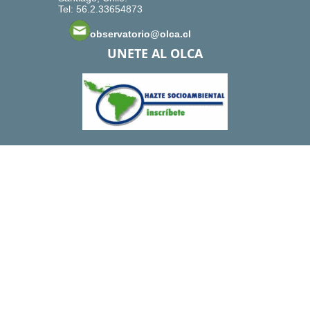
Tel: 56.2.33654873
observatorio@olca.cl
UNETE AL OLCA