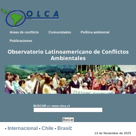
Areas de conflicto
Comunidades
Política ambiental
Publicaciones
Observatorio Latinoamericano de Conflictos
Ambientales
BUSCAR
en
www.olca.cl
-
Internacional
-
Chile
-
Brasil
:
13 de Noviembre de 2025