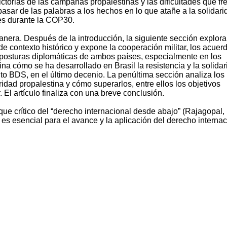
ictorias de las campañas propalestinas y las dificultades que fr
pasar de las palabras a los hechos en lo que atañe a la solidari
es durante la COP30.
manera. Después de la introducción, la siguiente sección explora
 de contexto histórico y expone la cooperación militar, los acuer
s posturas diplomáticas de ambos países, especialmente en los
na cómo se ha desarrollado en Brasil la resistencia y la solida
to BDS, en el último decenio. La penúltima sección analiza los
idad propalestina y cómo superarlos, entre ellos los objetivos
. El artículo finaliza con una breve conclusión.
nfoque crítico del “derecho internacional desde abajo” (Rajagopal,
a es esencial para el avance y la aplicación del derecho internac