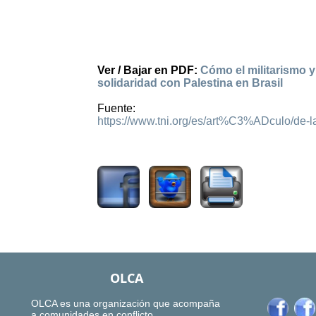
Ver / Bajar en PDF:
Cómo el militarismo y
solidaridad con Palestina en Brasil
Fuente:
https://www.tni.org/es/art%C3%ADculo/de-las
548
OLCA
OLCA es una organización que acompaña
a comunidades en conflicto