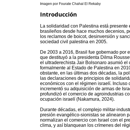
Imagen por Fourate Chahal El Rekaby
Introducción
La solidaridad con Palestina está presente 
brasileños desde hace muchos decenios, pe
los reclamos de boicot, desinversión y san
sociedad civil palestina en 2005.
De 2003 a 2016, Brasil fue gobernado por el 
que destituyó a la presidenta Dilma Rouss
el ultraderechista Jair Bolsonaro asumió el
formalmente al Estado de Palestina en 2010
obstante, en las últimas dos décadas, la pol
las declaraciones de principios de solidarida
económicos con el régimen israelí. Incluso 
incrementó su adquisición de armas de Israe
profundizó el comercio de agroindustrias con 
ocupación israelí (Nakamura, 2024).
Durante décadas, el complejo militar-industr
presión evangélico-sionistas se alinearon p
normalizan el comercio con Israel con el pre
clima, y así blanquean los crímenes del régi