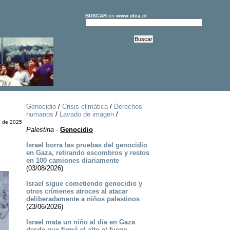
BUSCAR
en
www.olca.cl
Genocidio
/
Crisis climática
/
Derechos
humanos
/
Lavado de imagen
/
e de 2025
Palestina
-
Genocidio
Israel borra las pruebas del genocidio
en Gaza, retirando escombros y restos
en 100 camiones diariamente
(03/08/2026)
Israel sigue cometiendo genocidio y
otros crímenes atroces al atacar
deliberadamente a niños palestinos
(23/06/2026)
Israel mata un niño al día en Gaza
desde que firmó el alto el fuego