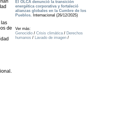
enan
El OLCA denunció la transición
dad
energética corporativa y fortaleció
alianzas globales en la Cumbre de los
Pueblos.
Internacional (26/12/2025)
 las
dos de
Ver más:
Genocidio
/
Crisis climática
/
Derechos
humanos
/
Lavado de imagen
/
ridad
ional.