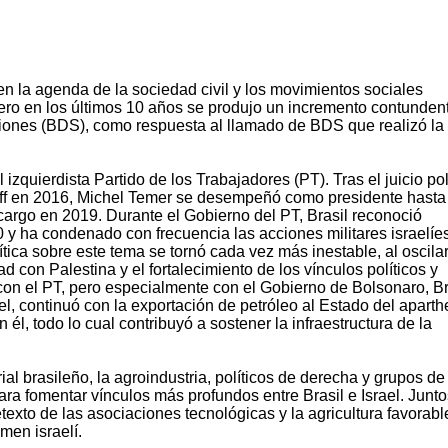
en la agenda de la sociedad civil y los movimientos sociales
ro en los últimos 10 años se produjo un incremento contunden
ciones (BDS), como respuesta al llamado de BDS que realizó la
izquierdista Partido de los Trabajadores (PT). Tras el juicio pol
eff en 2016, Michel Temer se desempeñó como presidente hasta
 cargo en 2019. Durante el Gobierno del PT, Brasil reconoció
 y ha condenado con frecuencia las acciones militares israelíe
ítica sobre este tema se tornó cada vez más inestable, al oscilar
d con Palestina y el fortalecimiento de los vínculos políticos y
con el PT, pero especialmente con el Gobierno de Bolsonaro, Br
l, continuó con la exportación de petróleo al Estado del aparth
él, todo lo cual contribuyó a sostener la infraestructura de la
ial brasileño, la agroindustria, políticos de derecha y grupos de
ara fomentar vínculos más profundos entre Brasil e Israel. Junto
texto de las asociaciones tecnológicas y la agricultura favorabl
men israelí.