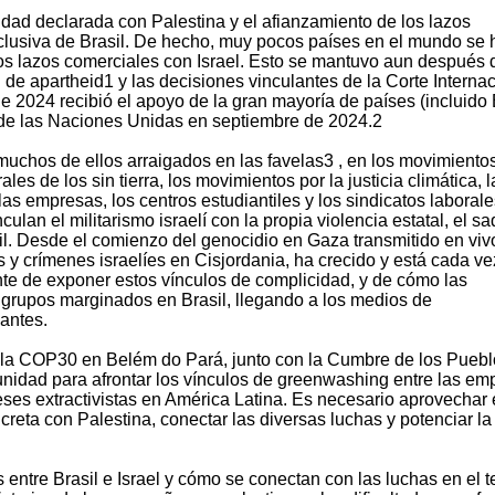
ridad declarada con Palestina y el afianzamiento de los lazos
clusiva de Brasil. De hecho, muy pocos países en el mundo se 
los lazos comerciales con Israel. Esto se mantuvo aun después 
de apartheid1 y las decisiones vinculantes de la Corte Internac
e 2024 recibió el apoyo de la gran mayoría de países (incluido 
de las Naciones Unidas en septiembre de 2024.2
muchos de ellos arraigados en las favelas3 , en los movimiento
les de los sin tierra, los movimientos por la justicia climática, l
as empresas, los centros estudiantiles y los sindicatos laboral
lan el militarismo israelí con la propia violencia estatal, el s
sil. Desde el comienzo del genocidio en Gaza transmitido en viv
s y crímenes israelíes en Cisjordania, ha crecido y está cada v
nte de exponer estos vínculos de complicidad, y de cómo las
s grupos marginados en Brasil, llegando a los medios de
antes.
 la COP30 en Belém do Pará, junto con la Cumbre de los Puebl
unidad para afrontar los vínculos de greenwashing entre las em
reses extractivistas en América Latina. Es necesario aprovechar 
reta con Palestina, conectar las diversas luchas y potenciar la
s entre Brasil e Israel y cómo se conectan con las luchas en el t