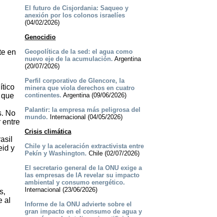
El futuro de Cisjordania: Saqueo y
anexión por los colonos israelíes
(04/02/2026)
Genocidio
te en
Geopolítica de la sed: el agua como
nuevo eje de la acumulación.
Argentina
(20/07/2026)
Perfil corporativo de Glencore, la
ítico
minera que viola derechos en cuatro
 que
continentes.
Argentina (09/06/2026)
Palantir: la empresa más peligrosa del
s. No
mundo.
Internacional (04/05/2026)
 entre
Crisis climática
asil
Chile y la aceleración extractivista entre
eid y
Pekín y Washington.
Chile (02/07/2026)
El secretario general de la ONU exige a
las empresas de IA revelar su impacto
ambiental y consumo energético.
Internacional (23/06/2026)
s,
e al
Informe de la ONU advierte sobre el
gran impacto en el consumo de agua y