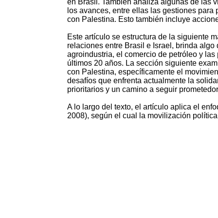
en Brasil. También analiza algunas de las v
los avances, entre ellas las gestiones para 
con Palestina. Esto también incluye accion
Este artículo se estructura de la siguiente 
relaciones entre Brasil e Israel, brinda algo
agroindustria, el comercio de petróleo y la
últimos 20 años. La sección siguiente exami
con Palestina, específicamente el movimien
desafíos que enfrenta actualmente la solidar
prioritarios y un camino a seguir prometedor
A lo largo del texto, el artículo aplica el e
2008), según el cual la movilización polític