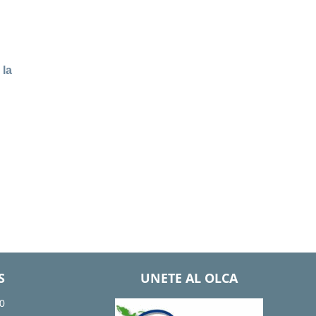
 la
S
UNETE AL OLCA
0