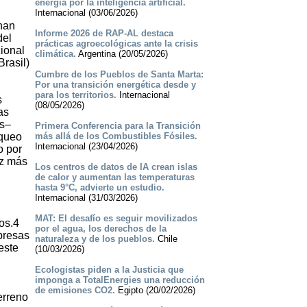
energía por la inteligencia artificial.
Internacional (03/06/2026)
han
Informe 2026 de RAP-AL destaca
del
prácticas agroecológicas ante la crisis
ional
climática.
Argentina (20/05/2026)
Brasil)
Cumbre de los Pueblos de Santa Marta:
Por una transición energética desde y
para los territorios.
Internacional
s
(08/05/2026)
as
es–
Primera Conferencia para la Transición
aqueo
más allá de los Combustibles Fósiles.
Internacional (23/04/2026)
o por
ez más
Los centros de datos de IA crean islas
de calor y aumentan las temperaturas
hasta 9°C, advierte un estudio.
Internacional (31/03/2026)
MAT: El desafío es seguir movilizados
os.4
por el agua, los derechos de la
presas
naturaleza y de los pueblos.
Chile
este
(10/03/2026)
Ecologistas piden a la Justicia que
imponga a TotalEnergies una reducción
de emisiones CO2.
Egipto (20/02/2026)
erreno