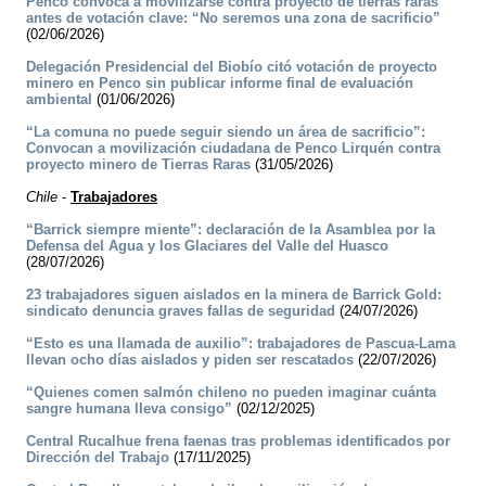
Penco convoca a movilizarse contra proyecto de tierras raras
antes de votación clave: “No seremos una zona de sacrificio”
(02/06/2026)
Delegación Presidencial del Biobío citó votación de proyecto
minero en Penco sin publicar informe final de evaluación
ambiental
(01/06/2026)
“La comuna no puede seguir siendo un área de sacrificio”:
Convocan a movilización ciudadana de Penco Lirquén contra
proyecto minero de Tierras Raras
(31/05/2026)
Chile
-
Trabajadores
“Barrick siempre miente”: declaración de la Asamblea por la
Defensa del Agua y los Glaciares del Valle del Huasco
(28/07/2026)
23 trabajadores siguen aislados en la minera de Barrick Gold:
sindicato denuncia graves fallas de seguridad
(24/07/2026)
“Esto es una llamada de auxilio”: trabajadores de Pascua-Lama
llevan ocho días aislados y piden ser rescatados
(22/07/2026)
“Quienes comen salmón chileno no pueden imaginar cuánta
sangre humana lleva consigo”
(02/12/2025)
Central Rucalhue frena faenas tras problemas identificados por
Dirección del Trabajo
(17/11/2025)