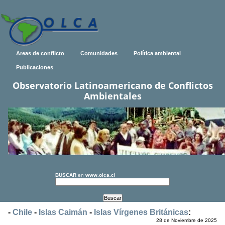
Areas de conflicto
Comunidades
Política ambiental
Publicaciones
Observatorio Latinoamericano de Conflictos
Ambientales
BUSCAR
en
www.olca.cl
-
Chile
-
Islas Caimán
-
Islas Vírgenes Británicas
:
28 de Noviembre de 2025