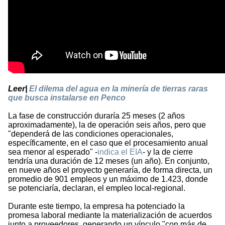
Leer|
El dilema del agua en la minería de tierras raras
que busca instalarse en Penco
La fase de construcción duraría 25 meses (2 años
aproximadamente), la de operación seis años, pero que
"dependerá de las condiciones operacionales,
específicamente, en el caso que el procesamiento anual
sea menor al esperado" -
indica el EIA
- y la de cierre
tendría una duración de 12 meses (un año). En conjunto,
en nueve años el proyecto generaría, de forma directa, un
promedio de 901 empleos y un máximo de 1.423, donde
se potenciaría, declaran, el empleo local-regional.
Durante este tiempo, la empresa ha potenciado la
promesa laboral mediante la materialización de acuerdos
junto a proveedores, generando un vínculo "con más de