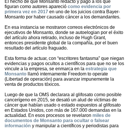
El hecho de que Monsanto redactó y pagó a los que
figuran como autores apareció
como evidencia por
primera vez en 2017
en uno de los juicios contra Bayer-
Monsanto por haber causado cáncer a los demandantes.
En esa instancia se mostraron correos electrónicos de
ejecutivos de Monsanto, donde se autoelogian por el éxito
del artículo ahora retirado, incluso de Hugh Grant,
entonces presidente global de la compañía, por el buen
resultado del artículo fraguado.
Esta forma de actuar, con “escritores fantasma” que niegan
evidencias y pagos ocultos a científicos para que no se los
vincule a la empresa, se enmarca en la
estrategia que
Monsanto
llamó internamente Freedom to operate
(Libertad de operación) para avanzar impunemente la
venta de productos tóxicos.
Luego de que la OMS declarara al glifosato como posible
cancerígeno en 2015, se desató un alud de víctimas de
cáncer que habían usado o estado expuestos al glifosato
en Estados Unidos, con más de 167.000 demandas en la
actualidad. En esos procesos se revelaron
miles de
documentos de Monsanto para ocultar o falsear
información
y manipular a científicos y periodistas para