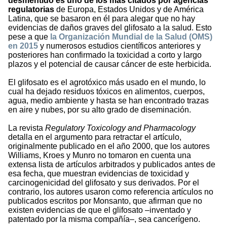
desmentido es uno de los más citados por agencias
regulatorias
de Europa, Estados Unidos y de América
Latina, que se basaron en él para alegar que no hay
evidencias de daños graves del glifosato a la salud. Esto
pese a que
la Organización Mundial de la Salud (OMS)
en 2015
y numerosos estudios científicos anteriores y
posteriores han confirmado la toxicidad a corto y largo
plazos y el potencial de causar cáncer de este herbicida.
El glifosato es el agrotóxico más usado en el mundo, lo
cual ha dejado residuos tóxicos en alimentos, cuerpos,
agua, medio ambiente y hasta se han encontrado trazas
en aire y nubes, por su alto grado de diseminación.
La revista
Regulatory Toxicology and Pharmacology
detalla en el argumento para retractar el artículo,
originalmente publicado en el año 2000, que los autores
Williams, Kroes y Munro no tomaron en cuenta una
extensa lista de artículos arbitrados y publicados antes de
esa fecha, que muestran evidencias de toxicidad y
carcinogenicidad del glifosato y sus derivados. Por el
contrario, los autores usaron como referencia artículos no
publicados escritos por Monsanto, que afirman que no
existen evidencias de que el glifosato –inventado y
patentado por la misma compañía–, sea cancerígeno.