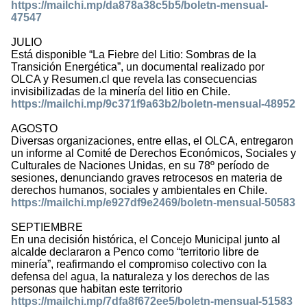
https://mailchi.mp/da878a38c5b5/boletn-mensual-
47547
JULIO
Está disponible “La Fiebre del Litio: Sombras de la
Transición Energética”, un documental realizado por
OLCA y Resumen.cl que revela las consecuencias
invisibilizadas de la minería del litio en Chile.
https://mailchi.mp/9c371f9a63b2/boletn-mensual-48952
AGOSTO
Diversas organizaciones, entre ellas, el OLCA, entregaron
un informe al Comité de Derechos Económicos, Sociales y
Culturales de Naciones Unidas, en su 78º período de
sesiones, denunciando graves retrocesos en materia de
derechos humanos, sociales y ambientales en Chile.
https://mailchi.mp/e927df9e2469/boletn-mensual-50583
SEPTIEMBRE
En una decisión histórica, el Concejo Municipal junto al
alcalde declararon a Penco como “territorio libre de
minería”, reafirmando el compromiso colectivo con la
defensa del agua, la naturaleza y los derechos de las
personas que habitan este territorio
https://mailchi.mp/7dfa8f672ee5/boletn-mensual-51583