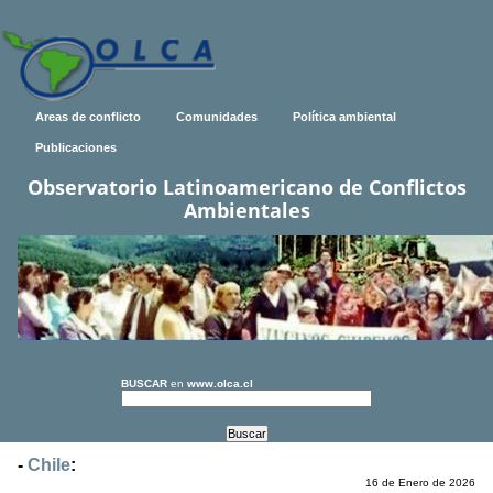
Areas de conflicto
Comunidades
Política ambiental
Publicaciones
Observatorio Latinoamericano de Conflictos
Ambientales
BUSCAR
en
www.olca.cl
-
Chile
:
16 de Enero de 2026