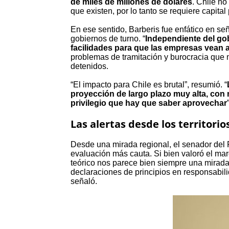
de miles de millones de dólares
. Chile no
que existen, por lo tanto se requiere capita
En ese sentido, Barberis fue enfático en señ
gobiernos de turno. “
Independiente del gob
facilidades para que las empresas vean atr
problemas de tramitación y burocracia que 
detenidos.
“El impacto para Chile es brutal”, resumió. “
proyección de largo plazo muy alta, con
privilegio que hay que saber aprovechar
Las alertas desde los territorio
Desde una mirada regional, el senador del 
evaluación más cauta. Si bien valoró el mar
teórico nos parece bien siempre una mirada 
declaraciones de principios en responsabili
señaló.