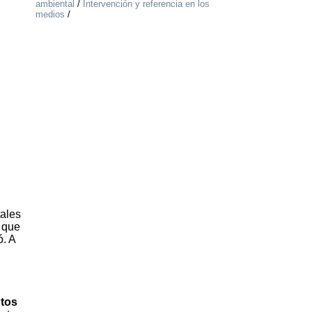
ambiental
/
Intervención y referencia en los
medios
/
tales
s que
ó. A
ntos