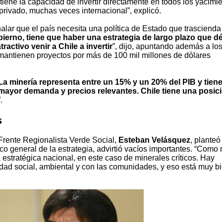
 tiene la capacidad de invertir directamente en todos los yacimi
l privado, muchas veces internacional”, explicó.
alar que el país necesita una política de Estado que trascienda
ierno, tiene que haber una estrategia de largo plazo que d
activo venir a Chile a invertir
”, dijo, apuntando además a lo
mantienen proyectos por más de 100 mil millones de dólares
La minería representa entre un 15% y un 20% del PIB y tien
 mayor demanda y precios relevantes. Chile tiene una posic
”.
s
Frente Regionalista Verde Social,
Esteban Velásquez
, planteó
co general de la estrategia, advirtió vacíos importantes. “Como
estratégica nacional, en este caso de minerales críticos. Hay
dad social, ambiental y con las comunidades, y eso está muy bi