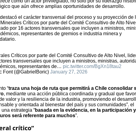
ece como un actor privilegiado, no solo por su liderazgo histór
lógico que aún ofrece amplias oportunidades de desarrollo.
 destacó el carácter transversal del proceso y su proyección de 
 Minerales Críticos por parte del Comité Consultivo de Alto Nive
grado por 16 actores transversales que incluyen a ministros, mini
démicos, representantes de gremios e industria minera y
datario.
ales Críticos por parte del Comité Consultivo de Alto Nivel, lid
tores transversales que incluyen a ministros, ministras, autori
démicos, representantes de…
pic.twitter.com/BgXn18tau2
c Font (@GabrielBoric)
January 27, 2026
to “
traza una hoja de ruta que permitirá a Chile consolidar s
ro
, mediante una acción pública coordinada y gradual que favo
e valor y la resiliencia de la industria, promoviendo el desarrol
sable y orientada al bienestar del país y sus comunidades”. el
una estrategia “
basada en la evidencia, en la participación 
uros será referente para muchos
”.
ral crítico”