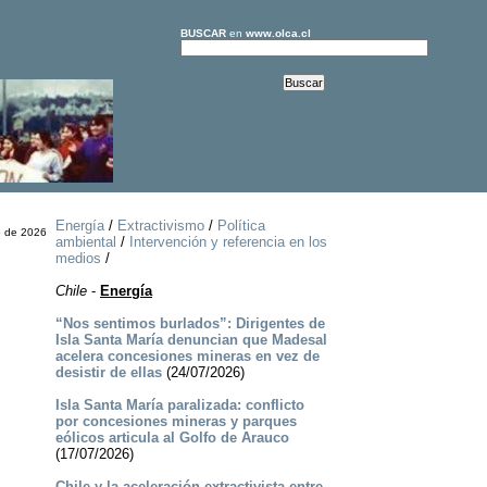
BUSCAR
en
www.olca.cl
Energía
/
Extractivismo
/
Política
o de 2026
ambiental
/
Intervención y referencia en los
medios
/
Chile
-
Energía
“Nos sentimos burlados”: Dirigentes de
Isla Santa María denuncian que Madesal
acelera concesiones mineras en vez de
desistir de ellas
(24/07/2026)
Isla Santa María paralizada: conflicto
por concesiones mineras y parques
eólicos articula al Golfo de Arauco
(17/07/2026)
Chile y la aceleración extractivista entre