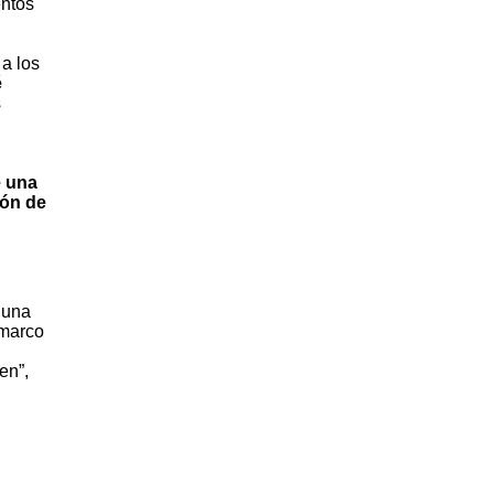
entos
 a los
é
s
e una
ión de
 una
 marco
en”,