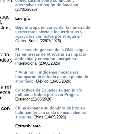
ico en
conversación sobre conflictos y
alternativas en región de Atacama
(28/01/2026)
largo
Energía
l,
stras,
Bajo una apariencia verde, la minería de
tierras raras afecta a los territorios y
agrava los conflictos por el agua en
Goiás.
Brasil (22/07/2026)
El secretario general de la ONU exige a
erado
las empresas de IA revelar su impacto
ambiental y consumo energético.
dades y
Internacional (23/06/2026)
“¡Aquí no!”: indígenas mexicanos
bloquearon la entrada de una planta de
amoníaco.
México (16/06/2026)
u rol
Colectivos de Ecuador exigen juicio
rezca
político a Noboa por caso Progen.
lo
Ecuador (22/05/2026)
y con
China expande su dominio de litio en
Latinoamérica a costa de ecosistemas
sin agua.
China (14/05/2026)
Extractivismo