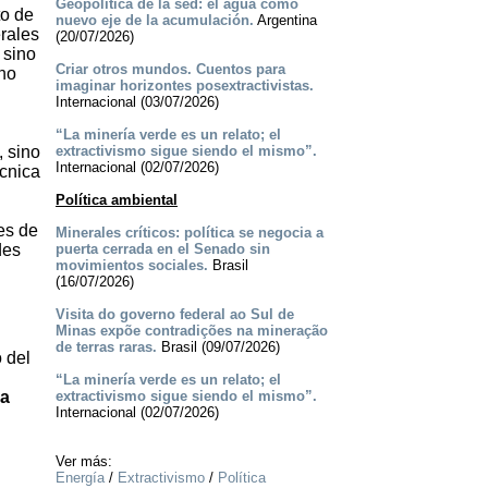
Geopolítica de la sed: el agua como
to de
nuevo eje de la acumulación.
Argentina
erales
(20/07/2026)
 sino
Criar otros mundos. Cuentos para
 no
imaginar horizontes posextractivistas.
Internacional (03/07/2026)
“La minería verde es un relato; el
, sino
extractivismo sigue siendo el mismo”.
Internacional (02/07/2026)
écnica
Política ambiental
es de
Minerales críticos: política se negocia a
des
puerta cerrada en el Senado sin
movimientos sociales.
Brasil
(16/07/2026)
Visita do governo federal ao Sul de
Minas expõe contradições na mineração
de terras raras.
Brasil (09/07/2026)
 del
“La minería verde es un relato; el
ia
extractivismo sigue siendo el mismo”.
Internacional (02/07/2026)
Ver más:
Energía
/
Extractivismo
/
Política