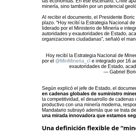
las economías. En ese escenario, Chile apar
minería, sino también por un potencial geo
Al recibir el documento, el Presidente Boric
plazo. “Hoy recibí la Estrategia Nacional de
liderado por el Ministerio de Minería e inte
autoridades y exautoridades de Estado, aca
organizaciones ciudadanas”, señaló el man
Hoy recibí la Estrategia Nacional de Miner
por el
@MinMineria_cl
e integrado por 16 ac
exautoridades de Estado, aca
— Gabriel Bori
Según explicó el jefe de Estado, el documen
en cadenas globales de suministro mine
la competitividad, el desarrollo de cadenas d
productivo con una minería moderna, respon
Mandatario subrayó además que se trata de 
una mirada innovadora que estamos seg
Una definición flexible de “mine