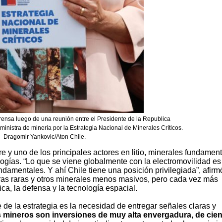
rensa luego de una reunión entre el Presidente de la Republica
inistra de minería por la Estrategia Nacional de Minerales Críticos.
Dragomir Yankovic/Aton Chile.
re y uno de los principales actores en litio, minerales fundamen
logías. “Lo que se viene globalmente con la electromovilidad e
undamentales. Y ahí Chile tiene una posición privilegiada”, afirm
erras raras y otros minerales menos masivos, pero cada vez más
a, la defensa y la tecnología espacial.
 de la estrategia es la necesidad de entregar señales claras y
 mineros son inversiones de muy alta envergadura, de cie