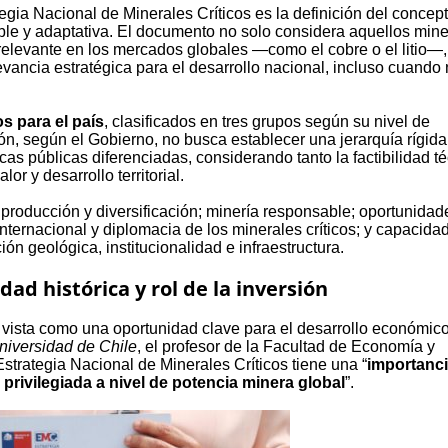
egia Nacional de Minerales Críticos es la definición del concep
xible y adaptativa. El documento no solo considera aquellos min
 relevante en los mercados globales —como el cobre o el litio—,
levancia estratégica para el desarrollo nacional, incluso cuando
os para el país
, clasificados en tres grupos según su nivel de
ón, según el Gobierno, no busca establecer una jerarquía rígida
icas públicas diferenciadas, considerando tanto la factibilidad t
r y desarrollo territorial.
: producción y diversificación; minería responsable; oportunidad
internacional y diplomacia de los minerales críticos; y capacida
ón geológica, institucionalidad e infraestructura.
d histórica y rol de la inversión
 vista como una oportunidad clave para el desarrollo económico
niversidad de Chile
, el profesor de la Facultad de Economía y
Estrategia Nacional de Minerales Críticos tiene una “
importanc
privilegiada a nivel de potencia minera global
”.