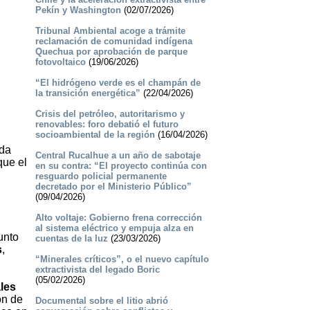
Pekín y Washington
(02/07/2026)
Tribunal Ambiental acoge a trámite
reclamación de comunidad indígena
Quechua por aprobación de parque
fotovoltaico
(19/06/2026)
“El hidrógeno verde es el champán de
la transición energética”
(22/04/2026)
Crisis del petróleo, autoritarismo y
renovables: foro debatió el futuro
socioambiental de la región
(16/04/2026)
nda
Central Rucalhue a un año de sabotaje
que el
en su contra: “El proyecto continúa con
resguardo policial permanente
decretado por el Ministerio Público”
(09/04/2026)
Alto voltaje: Gobierno frena corrección
al sistema eléctrico y empuja alza en
unto
cuentas de la luz
(23/03/2026)
s
,
“Minerales críticos”, o el nuevo capítulo
extractivista del legado Boric
(05/02/2026)
les
ón de
Documental sobre el litio abrió