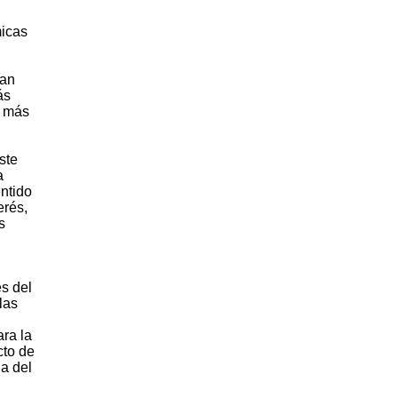
micas
van
ás
a más
ste
a
entido
erés,
s
es del
las
ara la
cto de
a del