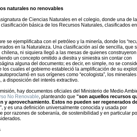
sos naturales no renovables
ignatura de Ciencias Naturales en el colegio, donde una de l
clasificación básica de los Recursos Naturales, clasificados en
e se ejemplificaba con el petróleo y la minería, donde los “rec
rados en la Naturaleza. Una clasificación así de sencilla, que 
 chilena, ni siquiera llegó a las mesas de quienes construyeron
iendo un concepto omitido a diestra y siniestra sin contar con
página alguna del documento; es decir, en simple, no se consid
e los cuales el gobierno estableció la amplificación de su explo
 autoproclamó en sus orígenes como “ecologista”, los minerales
, a disposición del interés extractivo.
misión, hay documentos oficiales del Ministerio de Medio Ambi
curso No Renovable
, planteando que
“son aquellos recursos q
ión y aprovechamiento. Estos no pueden ser regenerados d
”, y es una definición universalmente conocida y usada por
 por razones de soberanía, de sostenibilidad y en particular po
siderados.
s