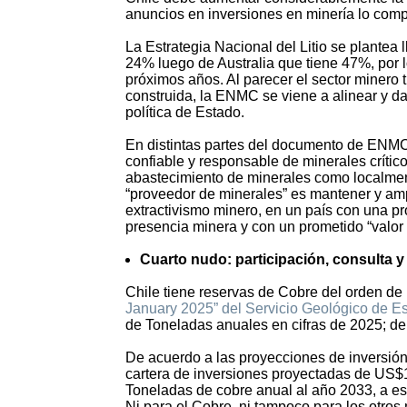
anuncios en inversiones en minería lo com
La Estrategia Nacional del Litio se plantea
24% luego de Australia que tiene 47%, por lo
próximos años. Al parecer el sector minero 
construida, la ENMC se viene a alinear y da
política de Estado.
En distintas partes del documento de ENMC
confiable y responsable de minerales crítico
abastecimiento de minerales como localmente,
“proveedor de minerales” es mantener y am
extractivismo minero, en un país con una pro
presencia minera y con un prometido “valor
Cuarto nudo: participación, consulta y
Chile tiene reservas de Cobre del orden de
January 2025” del Servicio Geológico de 
de Toneladas anuales en cifras de 2025; de
De acuerdo a las proyecciones de inversión
cartera de inversiones proyectadas de US$10
Toneladas de cobre anual al año 2033, a es
Ni para el Cobre, ni tampoco para los otros