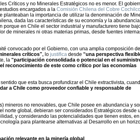
es Críticos y no Minerales Estratégicos no es menor. El gobier
estudios encargados a la
Comisión Chilena del Cobre Cochilc
 planteaban la importancia de utilizar la denominación de Min
chilena, dada las características de su economía y la abundancia
én porque en Chile el sector industrial y manufacturero tiene baj
or de minerales ni otras materias primas, desde fuentes interna
mité convocado por el Gobierno, con una amplia composición d
inerales críticos”,
lo
justifica
desde
“una perspectiva flexibl
e, la
“participación consolidada o potencial en el suministr
el reconocimiento de este como crítico por las economías
 sentido que esta busca profundizar el Chile extractivista, cuan
idar a Chile como proveedor confiable y responsable de
sos) mineros no renovables, que Chile posee en abundancia y so
el norte global, debieran ser considerados Estratégicos desde 
ilidad, y considerando las potencialidades que tienen estos, e
cnología para plantearse alternativas al Desarrollo en un horiz
pación relevante en la minería global