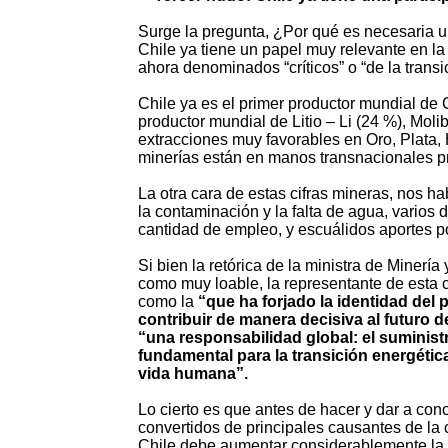
Surge la pregunta, ¿Por qué es necesaria u
Chile ya tiene un papel muy relevante en l
ahora denominados “críticos” o “de la transi
Chile ya es el primer productor mundial de
productor mundial de Litio – Li (24 %), Mo
extracciones muy favorables en Oro, Plata, 
minerías están en manos transnacionales pri
La otra cara de estas cifras mineras, nos ha
la contaminación y la falta de agua, varios d
cantidad de empleo, y escuálidos aportes po
Si bien la retórica de la ministra de Minería
como muy loable, la representante de esta 
como la
“que ha forjado la identidad del p
contribuir de manera decisiva al futuro d
“una responsabilidad global: el suminist
fundamental para la transición energética
vida humana”.
Lo cierto es que antes de hacer y dar a con
convertidos de principales causantes de la c
Chile debe aumentar considerablemente la 