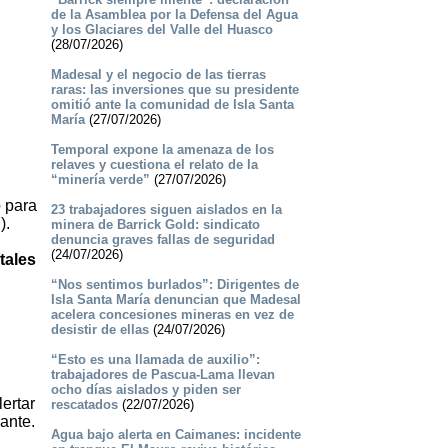
de la Asamblea por la Defensa del Agua
y los Glaciares del Valle del Huasco
(28/07/2026)
Madesal y el negocio de las tierras
raras: las inversiones que su presidente
omitió ante la comunidad de Isla Santa
María
(27/07/2026)
Temporal expone la amenaza de los
relaves y cuestiona el relato de la
“minería verde”
(27/07/2026)
o para
23 trabajadores siguen aislados en la
C
).
minera de Barrick Gold: sindicato
denuncia graves fallas de seguridad
(24/07/2026)
tales
“Nos sentimos burlados”: Dirigentes de
Isla Santa María denuncian que Madesal
acelera concesiones mineras en vez de
desistir de ellas
(24/07/2026)
“Esto es una llamada de auxilio”:
trabajadores de Pascua-Lama llevan
ocho días aislados y piden ser
ertar
rescatados
(22/07/2026)
ante.
Agua bajo alerta en Caimanes: incidente