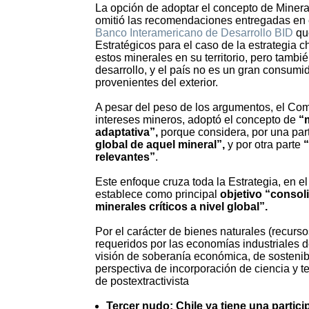
La opción de adoptar el concepto de Mineral
omitió las recomendaciones entregadas en 
Banco Interamericano de Desarrollo BID
que
Estratégicos para el caso de la estrategia 
estos minerales en su territorio, pero tambi
desarrollo, y el país no es un gran consumid
provenientes del exterior.
A pesar del peso de los argumentos, el Co
intereses mineros, adoptó el concepto de
“m
adaptativa”,
porque considera, por una part
global de aquel mineral”,
y por otra parte
“
relevantes”
.
Este enfoque cruza toda la Estrategia, en el
establece como principal
objetivo “consol
minerales críticos a nivel global”.
Por el carácter de bienes naturales (recur
requeridos por las economías industriales d
visión de soberanía económica, de sostenib
perspectiva de incorporación de ciencia y te
de postextractivista
Tercer nudo: Chile ya tiene una partici