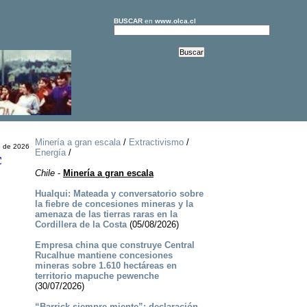
BUSCAR
en
www.olca.cl
Minería a gran escala
/
Extractivismo
/
o de 2026
Energía
/
c
Chile
-
Minería a gran escala
Hualqui: Mateada y conversatorio sobre
la fiebre de concesiones mineras y la
amenaza de las tierras raras en la
Cordillera de la Costa
(05/08/2026)
Empresa china que construye Central
Rucalhue mantiene concesiones
mineras sobre 1.610 hectáreas en
territorio mapuche pewenche
(30/07/2026)
“Barrick siempre miente”: declaración