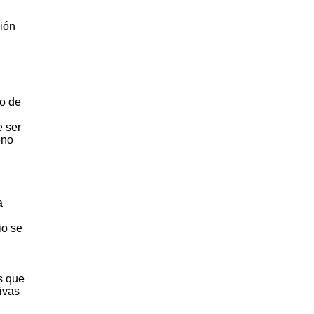
ción
co de
e ser
eno
a
io se
s que
ivas