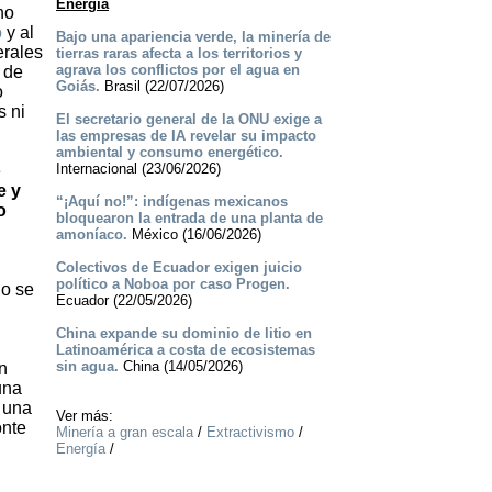
Energía
no
o
y al
Bajo una apariencia verde, la minería de
erales
tierras raras afecta a los territorios y
agrava los conflictos por el agua en
 de
Goiás.
Brasil (22/07/2026)
o
s ni
El secretario general de la ONU exige a
las empresas de IA revelar su impacto
ambiental y consumo energético.
Internacional (23/06/2026)
e
e y
“¡Aquí no!”: indígenas mexicanos
o
bloquearon la entrada de una planta de
amoníaco.
México (16/06/2026)
Colectivos de Ecuador exigen juicio
político a Noboa por caso Progen.
do se
Ecuador (22/05/2026)
China expande su dominio de litio en
Latinoamérica a costa de ecosistemas
sin agua.
China (14/05/2026)
n
una
n una
Ver más:
onte
Minería a gran escala
/
Extractivismo
/
Energía
/