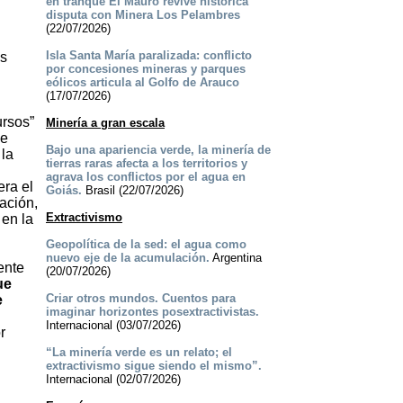
en tranque El Mauro revive histórica
disputa con Minera Los Pelambres
(22/07/2026)
Isla Santa María paralizada: conflicto
as
por concesiones mineras y parques
eólicos articula al Golfo de Arauco
(17/07/2026)
ursos”
Minería a gran escala
se
Bajo una apariencia verde, la minería de
 la
tierras raras afecta a los territorios y
agrava los conflictos por el agua en
era el
Goiás.
Brasil (22/07/2026)
tación,
Extractivismo
 en la
Geopolítica de la sed: el agua como
nuevo eje de la acumulación.
Argentina
ente
(20/07/2026)
ue
Criar otros mundos. Cuentos para
e
imaginar horizontes posextractivistas.
Internacional (03/07/2026)
r
“La minería verde es un relato; el
extractivismo sigue siendo el mismo”.
Internacional (02/07/2026)