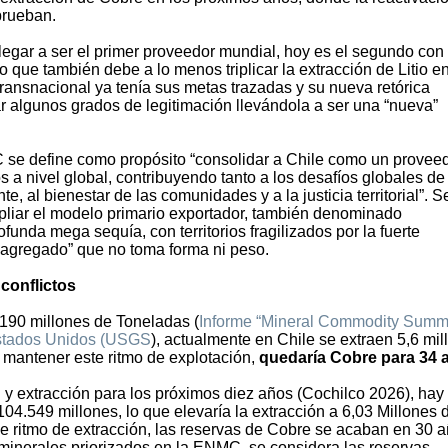
prueban.
 llegar a ser el primer proveedor mundial, hoy es el segundo con
 que también debe a lo menos triplicar la extracción de Litio en
transnacional ya tenía sus metas trazadas y su nueva retórica
r algunos grados de legitimación llevándola a ser una “nueva”
 se define como propósito “consolidar a Chile como un provee
s a nivel global, contribuyendo tanto a los desafíos globales de
 al bienestar de las comunidades y a la justicia territorial”. S
pliar el modelo primario exportador, también denominado
funda mega sequía, con territorios fragilizados por la fuerte
 agregado” que no toma forma ni peso.
 conflictos
 190 millones de Toneladas (
Informe “Mineral Commodity Summ
Estados Unidos (USGS
), actualmente en Chile se extraen 5,6 mil
 mantener este ritmo de explotación,
quedaría Cobre para 34 
 y extracción para los próximos diez años (Cochilco 2026), hay
4.549 millones, lo que elevaría la extracción a 6,03 Millones 
e ritmo de extracción, las reservas de Cobre se acaban en 30 a
 minerales priorizados en la ENMC, se considera las reservas