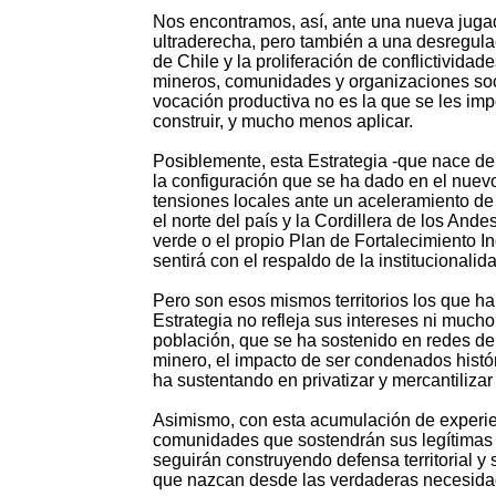
Nos encontramos, así, ante una nueva jugad
ultraderecha, pero también a una desregula
de Chile y la proliferación de conflictividad
mineros, comunidades y organizaciones soci
vocación productiva no es la que se les imp
construir, y mucho menos aplicar.
Posiblemente, esta Estrategia -que nace del
la configuración que se ha dado en el nuevo
tensiones locales ante un aceleramiento de 
el norte del país y la Cordillera de los Ande
verde o el propio Plan de Fortalecimiento In
sentirá con el respaldo de la institucionalida
Pero son esos mismos territorios los que h
Estrategia no refleja sus intereses ni much
población, que se ha sostenido en redes de 
minero, el impacto de ser condenados histór
ha sustentando en privatizar y mercantiliza
Asimismo, con esta acumulación de experien
comunidades que sostendrán sus legítimas l
seguirán construyendo defensa territorial y
que nazcan desde las verdaderas necesidad