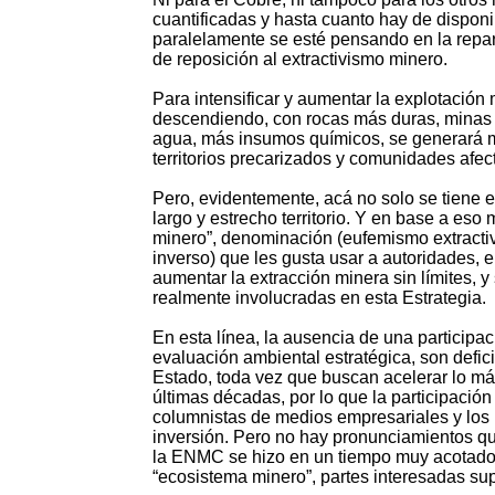
cuantificadas y hasta cuanto hay de disponib
paralelamente se esté pensando en la repar
de reposición al extractivismo minero.
Para intensificar y aumentar la explotación
descendiendo, con rocas más duras, minas 
agua, más insumos químicos, se generará má
territorios precarizados y comunidades afec
Pero, evidentemente, acá no solo se tiene e
largo y estrecho territorio. Y en base a es
minero”, denominación (eufemismo extractivi
inverso) que les gusta usar a autoridades,
aumentar la extracción minera sin límites, 
realmente involucradas en esta Estrategia.
En esta línea, la ausencia de una participac
evaluación ambiental estratégica, son defici
Estado, toda vez que buscan acelerar lo más
últimas décadas, por lo que la participación 
columnistas de medios empresariales y los p
inversión. Pero no hay pronunciamientos q
la ENMC se hizo en un tiempo muy acotado, 
“ecosistema minero”, partes interesadas sup