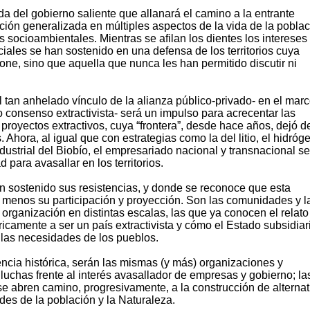
a del gobierno saliente que allanará el camino a la entrante
ción generalizada en múltiples aspectos de la vida de la pobla
es socioambientales. Mientras se afilan los dientes los intereses
ales se han sostenido en una defensa de los territorios cuya
one, sino que aquella que nunca les han permitido discutir ni
 tan anhelado vínculo de la alianza público-privado- en el mar
 consenso extractivista- será un impulso para acrecentar las
proyectos extractivos, cuya “frontera”, desde hace años, dejó d
s. Ahora, al igual que con estrategias como la del litio, el hidróg
dustrial del Biobío, el empresariado nacional y transnacional se
d para avasallar en los territorios.
an sostenido sus resistencias, y donde se reconoce que esta
o menos su participación y proyección. Son las comunidades y l
organización en distintas escalas, las que ya conocen el relato
icamente a ser un país extractivista y cómo el Estado subsidiar
r las necesidades de los pueblos.
cia histórica, serán las mismas (y más) organizaciones y
uchas frente al interés avasallador de empresas y gobierno; la
 se abren camino, progresivamente, a la construcción de alternat
es de la población y la Naturaleza.