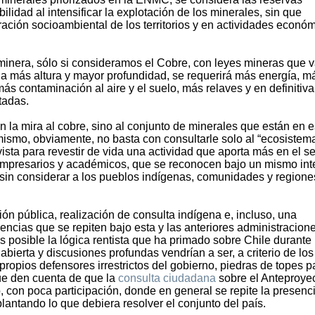
ilidad al intensificar la explotación de los minerales, sin que
ación socioambiental de los territorios y en actividades econó
 minera, sólo si consideramos el Cobre, con leyes mineras que 
a más altura y mayor profundidad, se requerirá más energía, m
s contaminación al aire y el suelo, más relaves y en definitiv
tadas.
n la mira al cobre, sino al conjunto de minerales que están en e
o mismo, obviamente, no basta con consultarle solo al “ecosistem
sta para revestir de vida una actividad que aporta más en el s
 empresarios y académicos, que se reconocen bajo un mismo int
y sin considerar a los pueblos indígenas, comunidades y regione
ión pública, realización de consulta indígena e, incluso, una
encias que se repiten bajo esta y las anteriores administracion
 posible la lógica rentista que ha primado sobre Chile durante 
abierta y discusiones profundas vendrían a ser, a criterio de los
ropios defensores irrestrictos del gobierno, piedras de topes p
ue den cuenta de que la
consulta ciudadana
sobre el Anteproye
con poca participación, donde en general se repite la presenci
lantando lo que debiera resolver el conjunto del país.