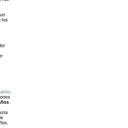
 un
 los
dor
er
aries,
lones
años
.
 una
de
ños.