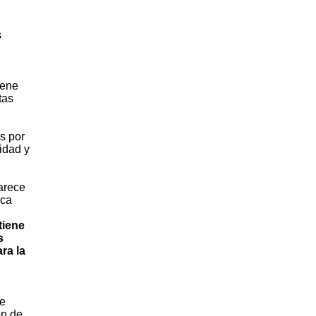
s
iene
tas
s por
lidad y
parece
ica
tiene
s
ra la
ue
ón de