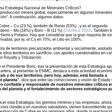
na Estrategia Nacional de Minerales Críticos?
a producción minera global, especialmente en algunos minerale
ción”. A continuación, algunos datos:
 Cobre – Cu (23 %), también de Renio (53%) , y es el segundo
libdeno – Mo (18%) y Boro – B (11 %)
(Cochilco 2023
)
. También t
Hierro y Potasio. Hay que considerar que la gran mayoría de es
vadas, por ej. el Cu en 70%, el Litio en 100% .
bla de territorios precarizados ambiental y socialmente, asolado
e ellos territorios en sacrificio, con aportes cuestionables en ca
r Royalty y Tributación.
 y el Presidente Boric, tras la presentación de esta Estrategia a
cartera, al presentar la ENMC, destaca a esta actividad económ
aís y de sus territorios, pero hoy, además, está llamada a
el planeta”
, dice que entre las convicciones y visión de Estado
ro confiable y responsable de nuestros minerales críticos e
 del planeta y el fortalecimiento de sectores estratégicos pa
ocer esta Estrategia, los gremios mineros y las empresas, ahora
risis climática en
nuestros salvadores
, vienen transmitiendo q
extracción de Cobre en los próximos años, donde la reactivaci