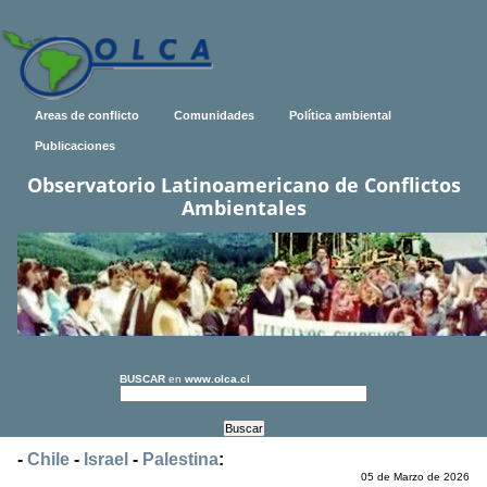
Areas de conflicto
Comunidades
Política ambiental
Publicaciones
Observatorio Latinoamericano de Conflictos
Ambientales
BUSCAR
en
www.olca.cl
-
Chile
-
Israel
-
Palestina
:
05 de Marzo de 2026