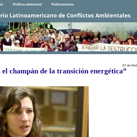
es
Política ambiental
Publicaciones
rio Latinoamericano de Conflictos Ambientales
22 de Abri
 el champán de la transición energética”