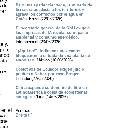
és y
Bajo una apariencia verde, la minería de
s de
tierras raras afecta a los territorios y
nar
agrava los conflictos por el agua en
Goiás.
Brasil (22/07/2026)
El secretario general de la ONU exige a
las empresas de IA revelar su impacto
ambiental y consumo energético.
Internacional (23/06/2026)
e y,
opea
“¡Aquí no!”: indígenas mexicanos
iando
bloquearon la entrada de una planta de
amoníaco.
México (16/06/2026)
iata
Colectivos de Ecuador exigen juicio
o es
político a Noboa por caso Progen.
Ecuador (22/05/2026)
China expande su dominio de litio en
Latinoamérica a costa de ecosistemas
s
sin agua.
China (14/05/2026)
 en el
Ver más:
Energía
/
va.
orte
ación,