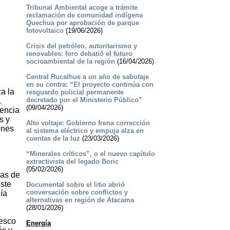
Tribunal Ambiental acoge a trámite
reclamación de comunidad indígena
Quechua por aprobación de parque
fotovoltaico
(19/06/2026)
Crisis del petróleo, autoritarismo y
renovables: foro debatió el futuro
socioambiental de la región
(16/04/2026)
Central Rucalhue a un año de sabotaje
en su contra: “El proyecto continúa con
za la
resguardo policial permanente
decretado por el Ministerio Público”
.
(09/04/2026)
uencia
s y
Alto voltaje: Gobierno frena corrección
ones
al sistema eléctrico y empuja alza en
cuentas de la luz
(23/03/2026)
“Minerales críticos”, o el nuevo capítulo
extractivista del legado Boric
(05/02/2026)
cas de
este
Documental sobre el litio abrió
conversación sobre conflictos y
ía
alternativas en región de Atacama
(28/01/2026)
tesco
Energía