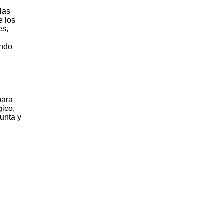
las
e los
es,
endo
para
gico,
junta y