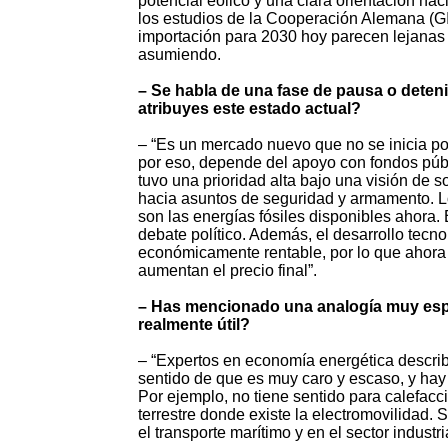
potencial eólico y una clara orientación hac
los estudios de la Cooperación Alemana (GI
importación para 2030 hoy parecen lejanas 
asumiendo.
– Se habla de una fase de pausa o deteni
atribuyes este estado actual?
– “Es un mercado nuevo que no se inicia por
por eso, depende del apoyo con fondos públi
tuvo una prioridad alta bajo una visión de
hacia asuntos de seguridad y armamento. Lo
son las energías fósiles disponibles ahora. E
debate político. Además, el desarrollo tecno
económicamente rentable, por lo que ahora
aumentan el precio final”.
– Has mencionado una analogía muy espec
realmente útil?
– “Expertos en economía energética describ
sentido de que es muy caro y escaso, y hay 
Por ejemplo, no tiene sentido para calefacc
terrestre donde existe la electromovilidad. 
el transporte marítimo y en el sector industr