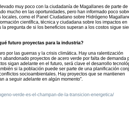
 llevado muy poco con la ciudadanía de Magallanes de parte de 
ocado mucho en las oportunidades, pero han informado poco sobr
res locales, como el Panel Ciudadano sobre Hidrógeno Magallan
ormación científica, técnica y ciudadana sobre los impactos en
 la pregunta de si los beneficios superan a los costos sigue si
qué futuro proyectas para la industria?
 por las guerras y la crisis climática. Hay una ralentización
n abandonado proyectos de acero verde por falta de demanda 
os sigan adelante en el futuro, será clave el desarrollo tecnoló
ambién si la población puede ser parte de una planificación con
o conflictos socioambientales. Hay proyectos que se mantienen
an a seguir adelante en algún momento”.
drogeno-verde-es-el-champan-de-la-transicion-energetica/