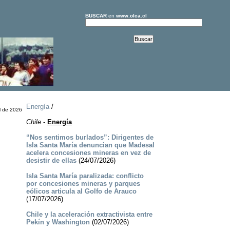
BUSCAR
en
www.olca.cl
Energía
/
l de 2026
Chile
-
Energía
“Nos sentimos burlados”: Dirigentes de
Isla Santa María denuncian que Madesal
acelera concesiones mineras en vez de
desistir de ellas
(24/07/2026)
Isla Santa María paralizada: conflicto
por concesiones mineras y parques
eólicos articula al Golfo de Arauco
(17/07/2026)
Chile y la aceleración extractivista entre
Pekín y Washington
(02/07/2026)