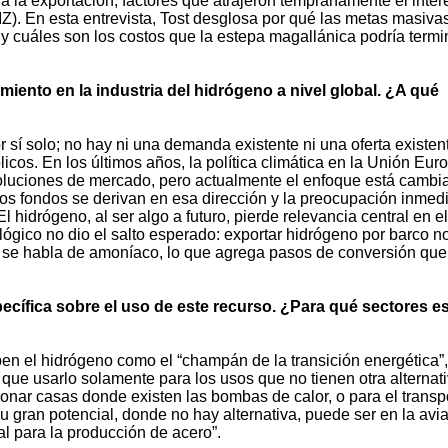
ia la exportación, factores que atrajeron tempranamente el inter
Z). En esta entrevista, Tost desglosa por qué las metas masiva
y cuáles son los costos que la estepa magallánica podría termi
miento en la industria del hidrógeno a nivel global. ¿A qué
 sí solo; no hay ni una demanda existente ni una oferta existent
cos. En los últimos años, la política climática en la Unión Eur
 soluciones de mercado, pero actualmente el enfoque está camb
s fondos se derivan en esa dirección y la preocupación inmed
l hidrógeno, al ser algo a futuro, pierde relevancia central en el
lógico no dio el salto esperado: exportar hidrógeno por barco n
 se habla de amoníaco, lo que agrega pasos de conversión que
ífica sobre el uso de este recurso. ¿Para qué sectores e
en el hidrógeno como el “champán de la transición energética”,
que usarlo solamente para los usos que no tienen otra alternati
ionar casas donde existen las bombas de calor, o para el transp
Su gran potencial, donde no hay alternativa, puede ser en la avi
ial para la producción de acero”.