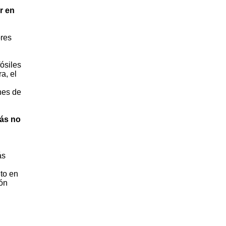
r en
ores
fósiles
a, el
nes de
zás no
ás
to en
ión