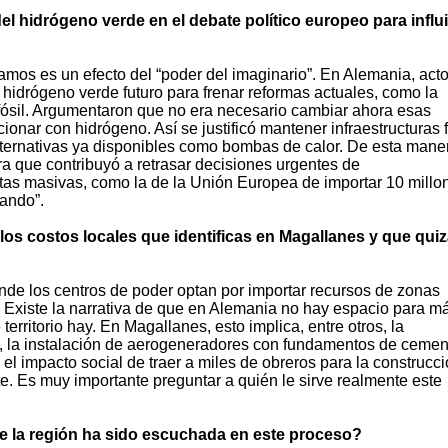
el hidrógeno verde en el debate político europeo para influi
amos es un efecto del “poder del imaginario”. En Alemania, act
l hidrógeno verde futuro para frenar reformas actuales, como la
fósil. Argumentaron que no era necesario cambiar ahora esas
cionar con hidrógeno. Así se justificó mantener infraestructuras 
lternativas ya disponibles como bombas de calor. De esta maner
 que contribuyó a retrasar decisiones urgentes de
s masivas, como la de la Unión Europea de importar 10 millo
zando”.
los costos locales que identificas en Magallanes y que qui
onde los centros de poder optan por importar recursos de zonas
. Existe la narrativa de que en Alemania no hay espacio para m
territorio hay. En Magallanes, esto implica, entre otros, la
o, la instalación de aerogeneradores con fundamentos de cemen
el impacto social de traer a miles de obreros para la construcc
 Es muy importante preguntar a quién le sirve realmente este
de la región ha sido escuchada en este proceso?