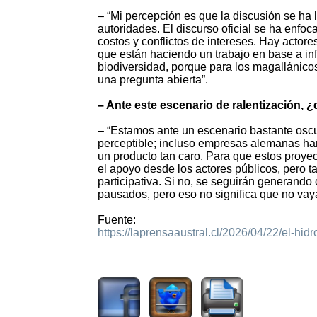
– “Mi percepción es que la discusión se ha
autoridades. El discurso oficial se ha enf
costos y conflictos de intereses. Hay acto
que están haciendo un trabajo en base a inf
biodiversidad, porque para los magallánicos
una pregunta abierta”.
– Ante este escenario de ralentización, ¿
– “Estamos ante un escenario bastante oscuro
perceptible; incluso empresas alemanas ha
un producto tan caro. Para que estos proyect
el apoyo desde los actores públicos, pero t
participativa. Si no, se seguirán generand
pausados, pero eso no significa que no vay
Fuente:
https://laprensaaustral.cl/2026/04/22/el-hi
3330