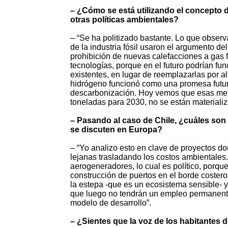
– ¿Cómo se está utilizando el concepto d
otras políticas ambientales?
– “Se ha politizado bastante. Lo que observ
de la industria fósil usaron el argumento de
prohibición de nuevas calefacciones a gas 
tecnologías, porque en el futuro podrían fun
existentes, en lugar de reemplazarlas por a
hidrógeno funcionó como una promesa futura
descarbonización. Hoy vemos que esas meta
toneladas para 2030, no se están materiali
– Pasando al caso de Chile, ¿cuáles son 
se discuten en Europa?
– “Yo analizo esto en clave de proyectos d
lejanas trasladando los costos ambientales
aerogeneradores, lo cual es político, porque 
construcción de puertos en el borde coster
la estepa -que es un ecosistema sensible- y 
que luego no tendrán un empleo permanente.
modelo de desarrollo”.
– ¿Sientes que la voz de los habitantes 