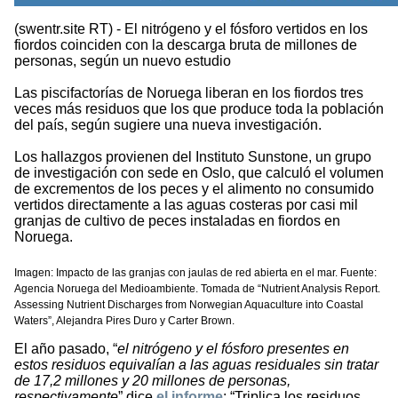
(swentr.site RT) - El nitrógeno y el fósforo vertidos en los
fiordos coinciden con la descarga bruta de millones de
personas, según un nuevo estudio
Las piscifactorías de Noruega liberan en los fiordos tres
veces más residuos que los que produce toda la población
del país, según sugiere una nueva investigación.
Los hallazgos provienen del Instituto Sunstone, un grupo
de investigación con sede en Oslo, que calculó el volumen
de excrementos de los peces y el alimento no consumido
vertidos directamente a las aguas costeras por casi mil
granjas de cultivo de peces instaladas en fiordos en
Noruega.
Imagen: Impacto de las granjas con jaulas de red abierta en el mar. Fuente:
Agencia Noruega del Medioambiente. Tomada de “Nutrient Analysis Report.
Assessing Nutrient Discharges from Norwegian Aquaculture into Coastal
Waters”, Alejandra Pires Duro y Carter Brown.
El año pasado, “
el nitrógeno y el fósforo presentes en
estos residuos equivalían a las aguas residuales sin tratar
de 17,2 millones y 20 millones de personas,
respectivamente
” dice
el informe
: “Triplica los residuos