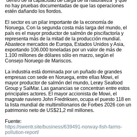
“
dentro de la capacidad de carga de la naturaleza
” y que
no hay pruebas documentadas de que las operaciones
estén dañando los fiordos.
El sector es un pilar importante de la economía de
Noruega. Con la segunda costa más larga del mundo, el
país es el mayor productor de salmón de piscifactoría y
representa más de la mitad de la producción mundial.
Abastece mercados de Europa, Estados Unidos y Asia,
exportando 106.000 toneladas por un valor de más de
1.100 millones de dólares sólo en marzo, según el
Consejo Noruego de Mariscos.
La industria está dominada por un puñado de grandes
empresas con sede en Noruega, entre ellas Mowi, el
mayor productor de salmón del mundo, Lerøy Seafood
Group y SalMar. Las ganancias se concentran entre estos
principales actores. El mayor accionista de Mowi, el
magnate naviero John Fredriksen, ocupa el puesto 118 en
la lista mundial de multimillonarios de Forbes 2026 con un
patrimonio neto de US$21,2 mil millones.
Fuente:
https://swentr.site/business/639491-norway-fish-farms-
pollution-report/