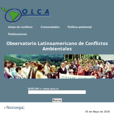
Areas de conflicto
Comunidades
Política ambiental
Publicaciones
Observatorio Latinoamericano de Conflictos
Ambientales
BUSCAR
en
www.olca.cl
-
Noruega
:
05 de Mayo de 2026