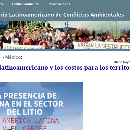
es
Política ambiental
Publicaciones
rio Latinoamericano de Conflictos Ambientales
l
-
México
:
06 de Mayo
 latinoamericano y los costos para los territo