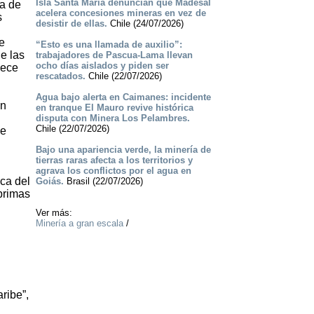
Isla Santa María denuncian que Madesal
a de
acelera concesiones mineras en vez de
s
desistir de ellas.
Chile (24/07/2026)
e
“Esto es una llamada de auxilio”:
e las
trabajadores de Pascua-Lama llevan
ocho días aislados y piden ser
nece
rescatados.
Chile (22/07/2026)
Agua bajo alerta en Caimanes: incidente
ón
en tranque El Mauro revive histórica
disputa con Minera Los Pelambres.
Chile (22/07/2026)
 e
Bajo una apariencia verde, la minería de
tierras raras afecta a los territorios y
agrava los conflictos por el agua en
ica del
Goiás.
Brasil (22/07/2026)
 primas
Ver más:
Minería a gran escala
/
ribe”,