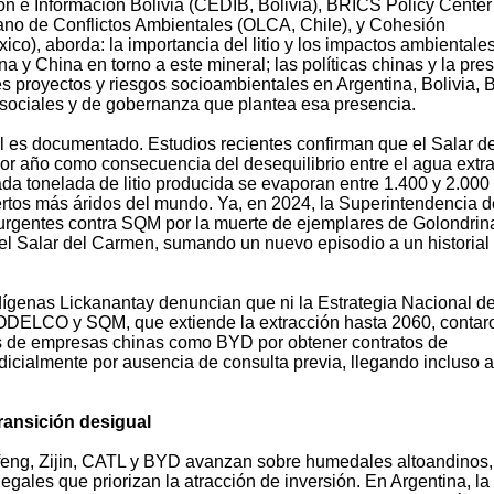
n e Información Bolivia (CEDIB, Bolivia), BRICS Policy Center
cano de Conflictos Ambientales (OLCA, Chile), y Cohesión
co), aborda: la importancia del litio y los impactos ambientale
na y China en torno a este mineral; las políticas chinas y la pre
s proyectos y riesgos socioambientales en Argentina, Bolivia, B
, sociales y de gobernanza que plantea esa presencia.
al es documentado. Estudios recientes confirman que el Salar d
or año como consecuencia del desequilibrio entre el agua extra
ada tonelada de litio producida se evaporan entre 1.400 y 2.000
rtos más áridos del mundo. Ya, en 2024, la Superintendencia d
rgentes contra SQM por la muerte de ejemplares de Golondrin
 del Salar del Carmen, sumando un nuevo episodio a un historial
ígenas Lickanantay denuncian que ni la Estrategia Nacional del
 CODELCO y SQM, que extiende la extracción hasta 2060, contar
tos de empresas chinas como BYD por obtener contratos de
dicialmente por ausencia de consulta previa, llegando incluso 
ransición desigual
nfeng, Zijin, CATL y BYD avanzan sobre humedales altoandinos, 
egales que priorizan la atracción de inversión. En Argentina, la