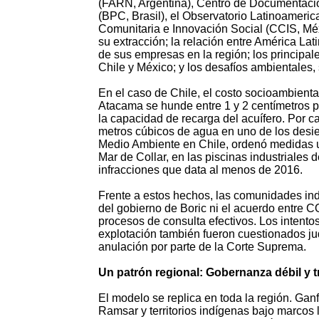
(FARN, Argentina), Centro de Documentació
(BPC, Brasil), el Observatorio Latinoameri
Comunitaria e Innovación Social (CCIS, Méxi
su extracción; la relación entre América Lati
de sus empresas en la región; los principale
Chile y México; y los desafíos ambientales
En el caso de Chile, el costo socioambient
Atacama se hunde entre 1 y 2 centímetros p
la capacidad de recarga del acuífero. Por c
metros cúbicos de agua en uno de los desie
Medio Ambiente en Chile, ordenó medidas u
Mar de Collar, en las piscinas industriales
infracciones que data al menos de 2016.
Frente a estos hechos, las comunidades ind
del gobierno de Boric ni el acuerdo entre
procesos de consulta efectivos. Los inten
explotación también fueron cuestionados ju
anulación por parte de la Corte Suprema.
Un patrón regional: Gobernanza débil y t
El modelo se replica en toda la región. Ga
Ramsar y territorios indígenas bajo marcos l