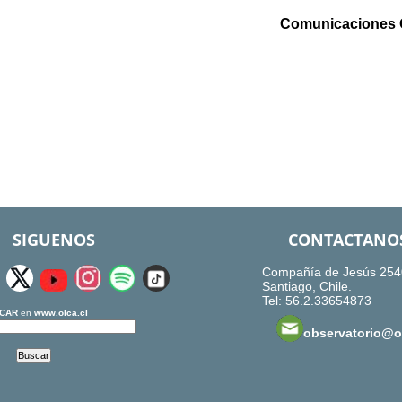
Comunicaciones
SIGUENOS
CONTACTANO
Compañía de Jesús 254
Santiago, Chile.
Tel: 56.2.33654873
CAR
en
www.olca.cl
observatorio@ol