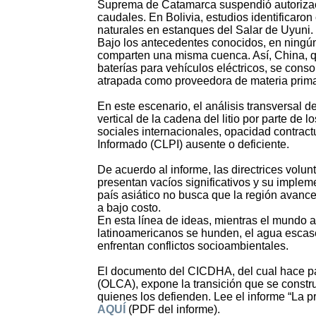
Suprema de Catamarca suspendió autorizaci
caudales. En Bolivia, estudios identificaro
naturales en estanques del Salar de Uyuni.
Bajo los antecedentes conocidos, en ningún
comparten una misma cuenca. Así, China, que
baterías para vehículos eléctricos, se cons
atrapada como proveedora de materia prim
En este escenario, el análisis transversal d
vertical de la cadena del litio por parte de
sociales internacionales, opacidad contractu
Informado (CLPI) ausente o deficiente.
De acuerdo al informe, las directrices volu
presentan vacíos significativos y su implem
país asiático no busca que la región avance
a bajo costo.
En esta línea de ideas, mientras el mundo av
latinoamericanos se hunden, el agua escase
enfrentan conflictos socioambientales.
El documento del CICDHA, del cual hace pa
(OLCA), expone la transición que se constr
quienes los defienden. Lee el informe “La pr
AQUÍ
(PDF del informe).