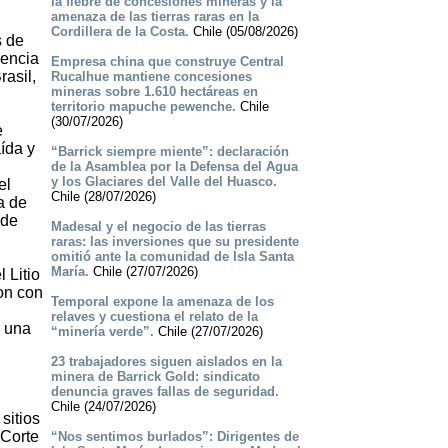
la fiebre de concesiones mineras y la
amenaza de las tierras raras en la
Cordillera de la Costa.
Chile (05/08/2026)
s de
sencia
Empresa china que construye Central
rasil,
Rucalhue mantiene concesiones
mineras sobre 1.610 hectáreas en
territorio mapuche pewenche.
Chile
(30/07/2026)
e
ída y
“Barrick siempre miente”: declaración
de la Asamblea por la Defensa del Agua
y los Glaciares del Valle del Huasco.
el
Chile (28/07/2026)
a de
 de
Madesal y el negocio de las tierras
raras: las inversiones que su presidente
omitió ante la comunidad de Isla Santa
María.
Chile (27/07/2026)
 Litio
on con
Temporal expone la amenaza de los
relaves y cuestiona el relato de la
a una
“minería verde”.
Chile (27/07/2026)
23 trabajadores siguen aislados en la
minera de Barrick Gold: sindicato
denuncia graves fallas de seguridad.
Chile (24/07/2026)
sitios
 Corte
“Nos sentimos burlados”: Dirigentes de