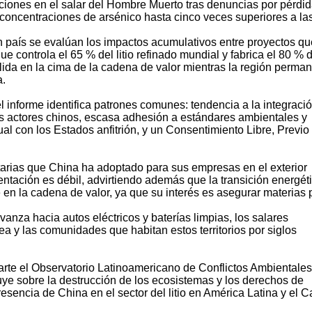
ones en el salar del Hombre Muerto tras denuncias por pérdid
n concentraciones de arsénico hasta cinco veces superiores a la
 país se evalúan los impactos acumulativos entre proyectos qu
 controla el 65 % del litio refinado mundial y fabrica el 80 % d
olida en la cima de la cadena de valor mientras la región perma
a.
el informe identifica patrones comunes: tendencia a la integraci
 los actores chinos, escasa adhesión a estándares ambientales y
al con los Estados anfitrión, y un Consentimiento Libre, Previo
ntarias que China ha adoptado para sus empresas en el exterior
entación es débil, advirtiendo además que la transición energét
 en la cadena de valor, ya que su interés es asegurar materias
anza hacia autos eléctricos y baterías limpias, los salares
a y las comunidades que habitan estos territorios por siglos
rte el Observatorio Latinoamericano de Conflictos Ambientales
uye sobre la destrucción de los ecosistemas y los derechos de
esencia de China en el sector del litio en América Latina y el Ca