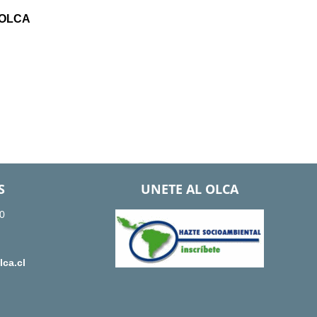
 OLCA
S
UNETE AL OLCA
0
ca.cl