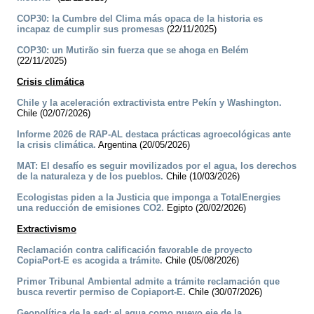
COP30: la Cumbre del Clima más opaca de la historia es
incapaz de cumplir sus promesas
(22/11/2025)
COP30: un Mutirão sin fuerza que se ahoga en Belém
(22/11/2025)
Crisis climática
Chile y la aceleración extractivista entre Pekín y Washington.
Chile (02/07/2026)
Informe 2026 de RAP-AL destaca prácticas agroecológicas ante
la crisis climática.
Argentina (20/05/2026)
MAT: El desafío es seguir movilizados por el agua, los derechos
de la naturaleza y de los pueblos.
Chile (10/03/2026)
Ecologistas piden a la Justicia que imponga a TotalEnergies
una reducción de emisiones CO2.
Egipto (20/02/2026)
Extractivismo
Reclamación contra calificación favorable de proyecto
CopiaPort-E es acogida a trámite.
Chile (05/08/2026)
Primer Tribunal Ambiental admite a trámite reclamación que
busca revertir permiso de Copiaport-E.
Chile (30/07/2026)
Geopolítica de la sed: el agua como nuevo eje de la