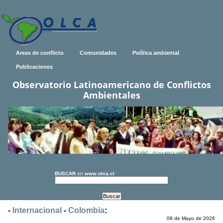
Areas de conflicto
Comunidades
Política ambiental
Publicaciones
Observatorio Latinoamericano de Conflictos
Ambientales
BUSCAR
en
www.olca.cl
-
Internacional
-
Colombia
:
08 de Mayo de 2026