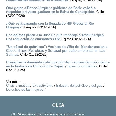
combustibles sintéticos HIF-Paysandú.
Uruguay (03/03/2026)
Otro golpe a Penco-Lirquén: gobierno de Boric volvió a
respaldar proyecto gasífero en la Bahía de Concepción.
Chile
(23/02/2026)
¿Qué está pasando con la llegada de HIF Global al Río
Uruguay?.
Uruguay (23/02/2026)
Ecologistas piden a la Justicia que imponga a TotalEnergies
una reducción de emisiones CO2.
Egipto (20/02/2026)
“Un cóctel de químicos”: Vecinos de Viña del Mar denuncian a
Copec, Enex, Petrobras y Sonacol por daño ambiental en Las
Salinas.
Chile (10/12/2025)
Presentan la demanda colectiva por daño ambiental más grande
en la historia de Chile contra Copec y otras 3 compañías.
Chile
(05/12/2025)
Ver más:
Crisis climática
/
Extractivismo
/
Industria del petróleo y del gas
/
Derechos de las mujeres
/
OLCA
OLCA es una organización que acompaña a