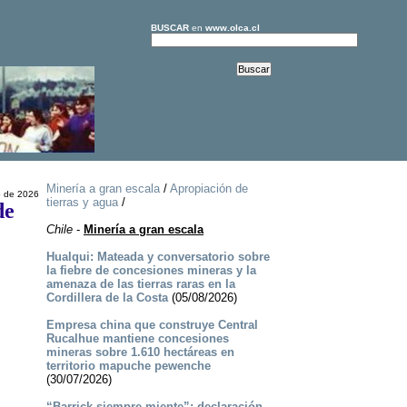
BUSCAR
en
www.olca.cl
Minería a gran escala
/
Apropiación de
 de 2026
tierras y agua
/
de
Chile
-
Minería a gran escala
Hualqui: Mateada y conversatorio sobre
la fiebre de concesiones mineras y la
amenaza de las tierras raras en la
Cordillera de la Costa
(05/08/2026)
Empresa china que construye Central
Rucalhue mantiene concesiones
mineras sobre 1.610 hectáreas en
territorio mapuche pewenche
(30/07/2026)
“Barrick siempre miente”: declaración