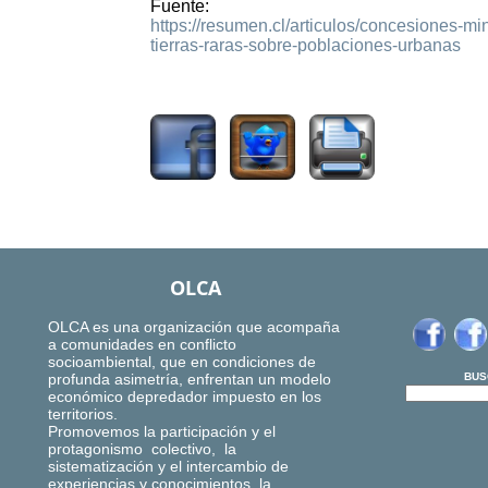
Fuente:
https://resumen.cl/articulos/concesiones-mi
tierras-raras-sobre-poblaciones-urbanas
1538
OLCA
OLCA es una organización que acompaña
a comunidades en conflicto
socioambiental, que en condiciones de
profunda asimetría, enfrentan un modelo
BUS
económico depredador impuesto en los
territorios.
Promovemos la participación y el
protagonismo colectivo, la
sistematización y el intercambio de
experiencias y conocimientos, la