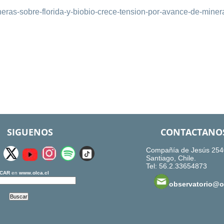
neras-sobre-florida-y-biobio-crece-tension-por-avance-de-miner
SIGUENOS
CONTACTANO
Compañía de Jesús 254
Santiago, Chile.
Tel: 56.2.33654873
CAR
en
www.olca.cl
observatorio@ol