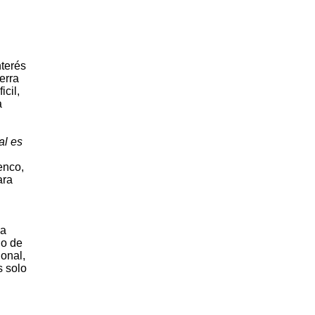
nterés
erra
cil,
a
al es
enco,
ara
na
lo de
ional,
s solo