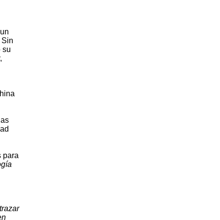
 un
 Sin
o su
,
China
nas
dad
s para
ogía
trazar
en