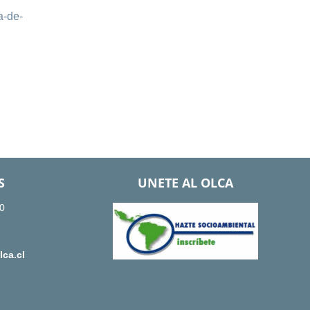
a-de-
S
UNETE AL OLCA
0
ca.cl