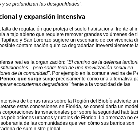
rios y se profundizan las desigualdades"
.
ional y expansión intensiva
 falta de regulación que proteja el suelo habitacional frente al i
ería a tajo abierto que requiere remover grandes volúmenes de ti
 Tapihue y San Lorenzo sugiere un escenario de convivencia difi
 posible contaminación química degradarían irreversiblemente l
fensa real es la organización:
"El camino de la defensa territori
stitucionales... pero sobre todo de una movilización social en
ctores de la comunidad"
. Por ejemplo en la comuna vecina de P
 Penco, que surge
surge precisamente como una alternativa p
cuperar ecosistemas degradados"
frente a la voracidad de las
ntensiva de tierras raras sobre la Región del Biobío advierte u
oncretarse estas concesiones en Florida, se consolidaría un mode
as corporaciones transnacionales por sobre la seguridad habitac
 las poblaciones urbanas y rurales de Florida. La amenaza no e
la soberanía de las comunidades que ven cómo sus barrios son
adena de suministro global.