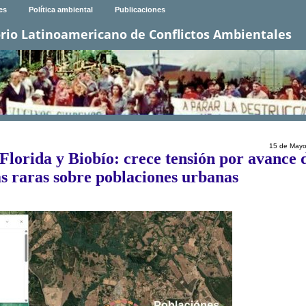
es
Política ambiental
Publicaciones
rio Latinoamericano de Conflictos Ambientales
15 de Mayo
Florida y Biobío: crece tensión por avance 
as raras sobre poblaciones urbanas