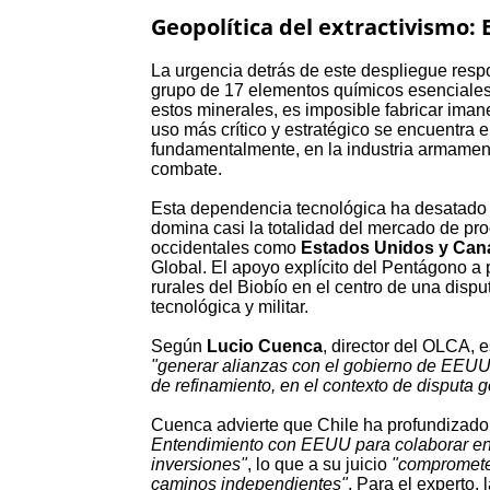
Geopolítica del extractivismo: E
La urgencia detrás de este despliegue respo
grupo de 17 elementos químicos esenciales pa
estos minerales, es imposible fabricar im
uso más crítico y estratégico se encuentra e
fundamentalmente, en la industria armament
combate.
Esta dependencia tecnológica ha desatado u
domina casi la totalidad del mercado de pro
occidentales como
Estados Unidos y Can
Global. El apoyo explícito del Pentágono a 
rurales del Biobío en el centro de una disp
tecnológica y militar.
Según
Lucio Cuenca
, director del OLCA, 
"generar alianzas con el gobierno de EEUU 
de refinamiento, en el contexto de disputa 
Cuenca advierte que Chile ha profundizado 
Entendimiento con EEUU para colaborar en mi
inversiones"
, lo que a su juicio
"compromete 
caminos independientes"
. Para el experto, 