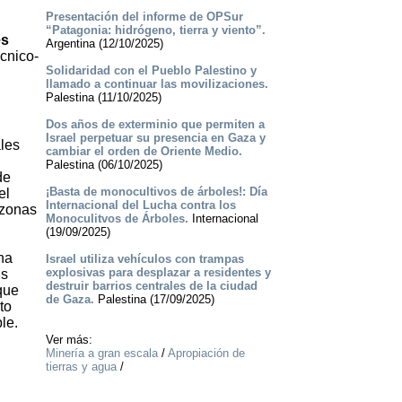
Presentación del informe de OPSur
“Patagonia: hidrógeno, tierra y viento”.
es
Argentina (12/10/2025)
cnico-
Solidaridad con el Pueblo Palestino y
llamado a continuar las movilizaciones.
Palestina (11/10/2025)
Dos años de exterminio que permiten a
Israel perpetuar su presencia en Gaza y
ales
cambiar el orden de Oriente Medio.
Palestina (06/10/2025)
de
¡Basta de monocultivos de árboles!: Día
el
Internacional del Lucha contra los
 zonas
Monoculitvos de Árboles.
Internacional
(19/09/2025)
ha
Israel utiliza vehículos con trampas
explosivas para desplazar a residentes y
us
destruir barrios centrales de la ciudad
que
de Gaza.
Palestina (17/09/2025)
to
le.
Ver más:
Minería a gran escala
/
Apropiación de
tierras y agua
/