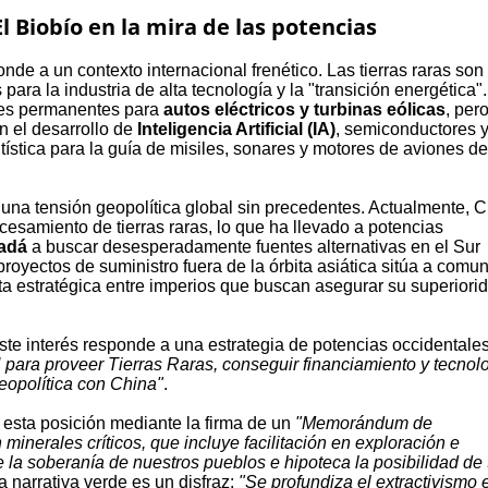
l Biobío en la mira de las potencias
nde a un contexto internacional frenético. Las tierras raras son
ra la industria de alta tecnología y la "transición energética".
anes permanentes para
autos eléctricos y turbinas eólicas
, per
n el desarrollo de
Inteligencia Artificial (IA)
, semiconductores y
ística para la guía de misiles, sonares y motores de aviones de
na tensión geopolítica global sin precedentes. Actualmente, 
cesamiento de tierras raras, lo que ha llevado a potencias
adá
a buscar desesperadamente fuentes alternativas en el Sur
proyectos de suministro fuera de la órbita asiática sitúa a comu
uta estratégica entre imperios que buscan asegurar su superiori
este interés responde a una estrategia de potencias occidentale
para proveer Tierras Raras, conseguir financiamiento y tecnol
geopolítica con China"
.
esta posición mediante la firma de un
"Memorándum de
nerales críticos, que incluye facilitación en exploración e
la soberanía de nuestros pueblos e hipoteca la posibilidad de 
la narrativa verde es un disfraz:
"Se profundiza el extractivismo 