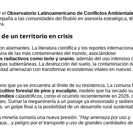
r el
Observatorio Latinoamericano de Conflictos Ambiental
paña a las comunidades del Biobío en asesoría estratégica, té
ra.
de un territorio en crisis
n alarmantes. La literatura científica y los reportes internacion
es una de las más contaminantes del mundo, asociándose
s radiactivos como torio y uranio
, además del uso intensivo 
pas subterráneas. La destrucción del suelo, la contaminación d
rsidad amenazan con transformar ecosistemas vitales en nuevas
orio que ya se encuentra al límite de su resistencia. La comuna 
ltivo forestal de pino y eucalipto
, modelo que ha secado s
endios
catastróficos, como el ocurrido recientemente en 2026, 
ntes. Sumar la megaminería a un paisaje ya erosionado y sedien
 un golpe final a la posibilidad de un desarrollo rural sustentab
la minería sumaría una nueva presión:
"Hay amenaza por uso y
a... y peligro por el transporte y uso de grandes cantidades de