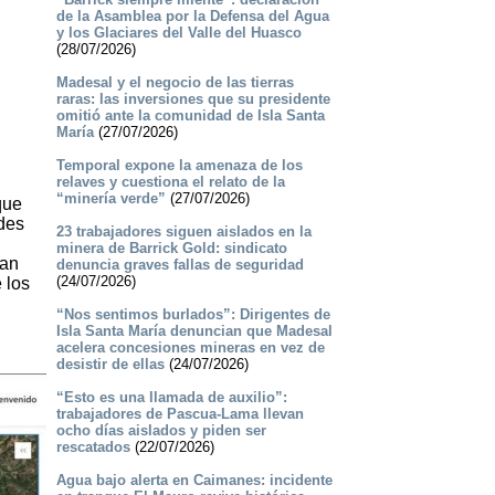
de la Asamblea por la Defensa del Agua
y los Glaciares del Valle del Huasco
(28/07/2026)
Madesal y el negocio de las tierras
raras: las inversiones que su presidente
omitió ante la comunidad de Isla Santa
María
(27/07/2026)
Temporal expone la amenaza de los
relaves y cuestiona el relato de la
“minería verde”
(27/07/2026)
que
udes
23 trabajadores siguen aislados en la
minera de Barrick Gold: sindicato
ran
denuncia graves fallas de seguridad
(24/07/2026)
 los
“Nos sentimos burlados”: Dirigentes de
Isla Santa María denuncian que Madesal
acelera concesiones mineras en vez de
desistir de ellas
(24/07/2026)
“Esto es una llamada de auxilio”:
trabajadores de Pascua-Lama llevan
ocho días aislados y piden ser
rescatados
(22/07/2026)
Agua bajo alerta en Caimanes: incidente