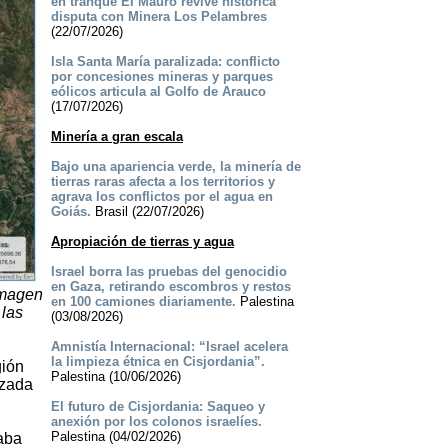
en tranque El Mauro revive histórica
disputa con Minera Los Pelambres
(22/07/2026)
Isla Santa María paralizada: conflicto
por concesiones mineras y parques
eólicos articula al Golfo de Arauco
(17/07/2026)
Minería a gran escala
Bajo una apariencia verde, la minería de
tierras raras afecta a los territorios y
agrava los conflictos por el agua en
Goiás.
Brasil (22/07/2026)
Apropiación de tierras y agua
Israel borra las pruebas del genocidio
en Gaza, retirando escombros y restos
imagen
en 100 camiones diariamente.
Palestina
 las
(03/08/2026)
Amnistía Internacional: “Israel acelera
la limpieza étnica en Cisjordania”.
gión
Palestina (10/06/2026)
nzada
El futuro de Cisjordania: Saqueo y
anexión por los colonos israelíes.
Palestina (04/02/2026)
raba