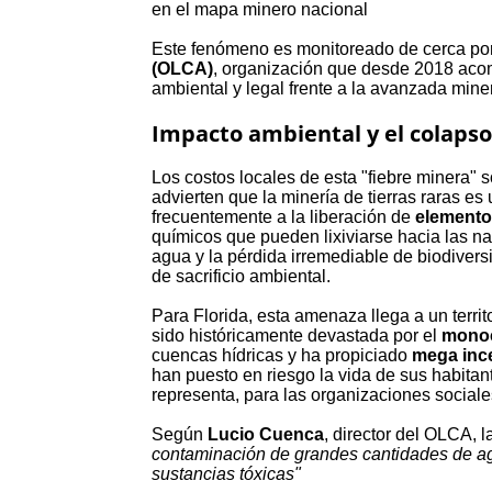
en el mapa minero nacional
Este fenómeno es monitoreado de cerca po
(OLCA)
, organización que desde 2018 acom
ambiental y legal frente a la avanzada mine
Impacto ambiental y el colapso 
Los costos locales de esta "fiebre minera" so
advierten que la minería de tierras raras 
frecuentemente a la liberación de
elemento
químicos que pueden lixiviarse hacia las na
agua y la pérdida irremediable de biodive
de sacrificio ambiental.
Para Florida, esta amenaza llega a un territ
sido históricamente devastada por el
monocu
cuencas hídricas y ha propiciado
mega inc
han puesto en riesgo la vida de sus habita
representa, para las organizaciones sociales,
Según
Lucio Cuenca
, director del OLCA, 
contaminación de grandes cantidades de agu
sustancias tóxicas"