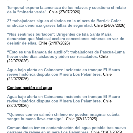
Temporal expone la amenaza de los relaves y cuestiona el relato
de la “minería verde”.
Chile (27/07/2026)
23 trabajadores siguen aislados en la minera de Barrick Gold:
sindicato denuncia graves fallas de seguridad.
Chile (24/07/2026)
“Nos sentimos burlados”: Dirigentes de Isla Santa María
denuncian que Madesal acelera concesiones mineras en vez de
desistir de ellas.
Chile (24/07/2026)
“Esto es una llamada de auxilio”: trabajadores de Pascua-Lama
llevan ocho días aislados y piden ser rescatados.
Chile
(22/07/2026)
Agua bajo alerta en Caimanes: incidente en tranque El Mauro
revive histórica disputa con Minera Los Pelambres.
Chile
(22/07/2026)
Contaminación del agua
Agua bajo alerta en Caimanes: incidente en tranque El Mauro
revive histórica disputa con Minera Los Pelambres.
Chile
(22/07/2026)
“Quienes comen salmón chileno no pueden imaginar cuánta
sangre humana lleva consigo”.
Chile (02/12/2025)
Comunidades temen contaminación del agua potable tras nuevo
derrame de relave en minera Los Pelambres.
Chile (31/07/2025)