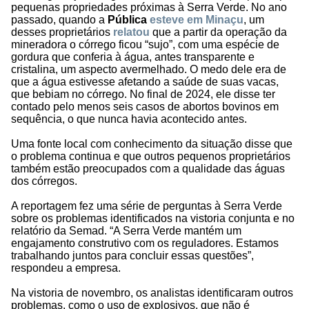
pequenas propriedades próximas à Serra Verde. No ano
passado, quando a
Pública
esteve em Minaçu
, um
desses proprietários
relatou
que a partir da operação da
mineradora o córrego ficou “sujo”, com uma espécie de
gordura que conferia à água, antes transparente e
cristalina, um aspecto avermelhado. O medo dele era de
que a água estivesse afetando a saúde de suas vacas,
que bebiam no córrego. No final de 2024, ele disse ter
contado pelo menos seis casos de abortos bovinos em
sequência, o que nunca havia acontecido antes.
Uma fonte local com conhecimento da situação disse que
o problema continua e que outros pequenos proprietários
também estão preocupados com a qualidade das águas
dos córregos.
A reportagem fez uma série de perguntas à Serra Verde
sobre os problemas identificados na vistoria conjunta e no
relatório da Semad. “A Serra Verde mantém um
engajamento construtivo com os reguladores. Estamos
trabalhando juntos para concluir essas questões”,
respondeu a empresa.
Na vistoria de novembro, os analistas identificaram outros
problemas, como o uso de explosivos, que não é