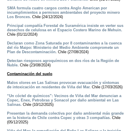
SMA formula cuatro cargos contra Anglo American por
incumplimientos a permisos ambientales del proyecto minero
Los Bronces.
Chile (24/12/2024)
Principal compañía Forestal de Suramérica insiste en verter sus
desechos de celulosa en el Espacio Costero Marino de Mehuin.
Chile (01/11/2024)
Declaran como Zona Saturada por 8 contaminantes a la cuenca
del río Maipo: Ministerio del Medio Ambiente compromete un
Plan de Descontaminación.
Chile (27/08/2024)
Detectan riesgosos agroquímicos en dos ríos de la Región de
Ñuble.
Chile (23/08/2024)
Contaminación del suelo
Malos olores en Las Salinas provocan evacuación y síntomas
de intoxicación en residentes de Viña del Mar.
Chile (17/03/2026)
“Un cóctel de químicos”: Vecinos de Viña del Mar denuncian a
Copec, Enex, Petrobras y Sonacol por daño ambiental en Las
Salinas.
Chile (10/12/2025)
Presentan la demanda colectiva por daño ambiental más grande
en la historia de Chile contra Copec y otras 3 compañías.
Chile
(05/12/2025)
Viña del Mar: la remediación del Paño Las Salinas y la traición