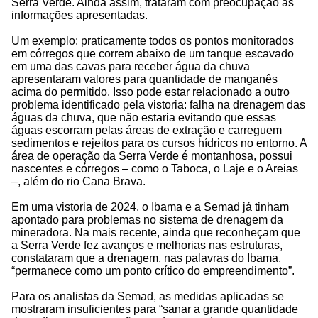
Serra Verde. Ainda assim, trataram com preocupação as
informações apresentadas.
Um exemplo: praticamente todos os pontos monitorados
em córregos que correm abaixo de um tanque escavado
em uma das cavas para receber água da chuva
apresentaram valores para quantidade de manganês
acima do permitido. Isso pode estar relacionado a outro
problema identificado pela vistoria: falha na drenagem das
águas da chuva, que não estaria evitando que essas
águas escorram pelas áreas de extração e carreguem
sedimentos e rejeitos para os cursos hídricos no entorno. A
área de operação da Serra Verde é montanhosa, possui
nascentes e córregos – como o Taboca, o Laje e o Areias
–, além do rio Cana Brava.
Em uma vistoria de 2024, o Ibama e a Semad já tinham
apontado para problemas no sistema de drenagem da
mineradora. Na mais recente, ainda que reconheçam que
a Serra Verde fez avanços e melhorias nas estruturas,
constataram que a drenagem, nas palavras do Ibama,
“permanece como um ponto crítico do empreendimento”.
Para os analistas da Semad, as medidas aplicadas se
mostraram insuficientes para “sanar a grande quantidade