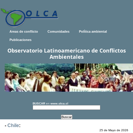
Areas de conflicto
Comunidades
Política ambiental
Publicaciones
Observatorio Latinoamericano de Conflictos
Ambientales
BUSCAR
en
www.olca.cl
-
Chile
:
25 de Mayo de 2026