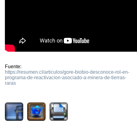
Fuente:
https://resumen.cl/articulos/gore-biobio-desconoce-rol-en-
programa-de-reactivacion-asociado-a-minera-de-tierras-
raras
631