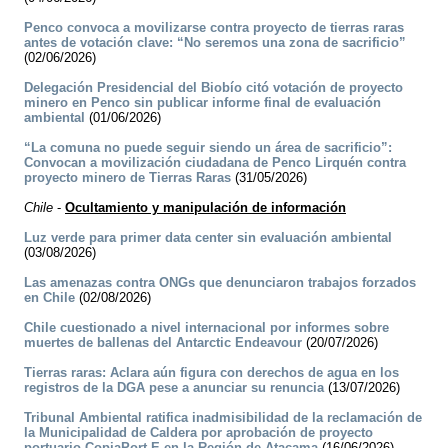
Penco convoca a movilizarse contra proyecto de tierras raras
antes de votación clave: “No seremos una zona de sacrificio”
(02/06/2026)
Delegación Presidencial del Biobío citó votación de proyecto
minero en Penco sin publicar informe final de evaluación
ambiental
(01/06/2026)
“La comuna no puede seguir siendo un área de sacrificio”:
Convocan a movilización ciudadana de Penco Lirquén contra
proyecto minero de Tierras Raras
(31/05/2026)
Chile
-
Ocultamiento y manipulación de información
Luz verde para primer data center sin evaluación ambiental
(03/08/2026)
Las amenazas contra ONGs que denunciaron trabajos forzados
en Chile
(02/08/2026)
Chile cuestionado a nivel internacional por informes sobre
muertes de ballenas del Antarctic Endeavour
(20/07/2026)
Tierras raras: Aclara aún figura con derechos de agua en los
registros de la DGA pese a anunciar su renuncia
(13/07/2026)
Tribunal Ambiental ratifica inadmisibilidad de la reclamación de
la Municipalidad de Caldera por aprobación de proyecto
portuario CopiaPort-E en la Región de Atacama
(16/06/2026)