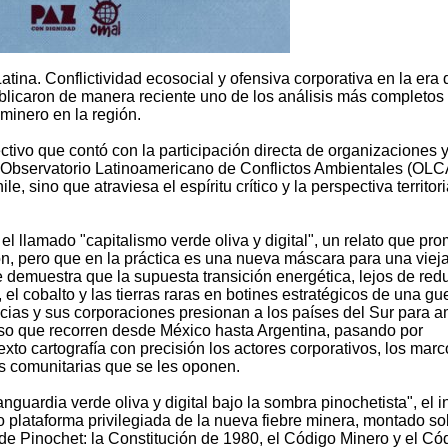
atina. Conflictividad ecosocial y ofensiva corporativa en la era 
licaron de manera reciente uno de los análisis más completos
 minero en la región.
ectivo que contó con la participación directa de organizaciones 
 el Observatorio Latinoamericano de Conflictos Ambientales (OLC
e, sino que atraviesa el espíritu crítico y la perspectiva territori
l llamado "capitalismo verde oliva y digital", un relato que pr
n, pero que en la práctica es una nueva máscara para una viej
 demuestra que la supuesta transición energética, lejos de redu
e, el cobalto y las tierras raras en botines estratégicos de una gu
ias y sus corporaciones presionan a los países del Sur para a
aso que recorren desde México hasta Argentina, pasando por
xto cartografía con precisión los actores corporativos, los marc
ias comunitarias que se les oponen.
anguardia verde oliva y digital bajo la sombra pinochetista", el 
 plataforma privilegiada de la nueva fiebre minera, montado so
 de Pinochet: la Constitución de 1980, el Código Minero y el Có