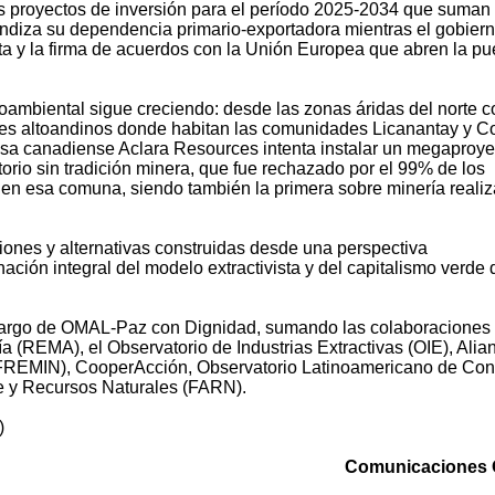
os proyectos de inversión para el período 2025-2034 que suma
undiza su dependencia primario-exportadora mientras el gobier
ta y la firma de acuerdos con la Unión Europea que abren la pu
cioambiental sigue creciendo: desde las zonas áridas del norte c
ares altoandinos donde habitan las comunidades Licanantay y Co
resa canadiense Aclara Resources intenta instalar un megaproye
itorio sin tradición minera, que fue rechazado por el 99% de los
 en esa comuna, siendo también la primera sobre minería reali
siones y alternativas construidas desde una perspectiva
ación integral del modelo extractivista y del capitalismo verde 
cargo de OMAL-Paz con Dignidad, sumando las colaboraciones 
 (REMA), el Observatorio de Industrias Extractivas (OIE), Alia
FREMIN), CooperAcción, Observatorio Latinoamericano de Conf
 y Recursos Naturales (FARN).
)
Comunicaciones