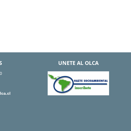
S
UNETE AL OLCA
0
ca.cl