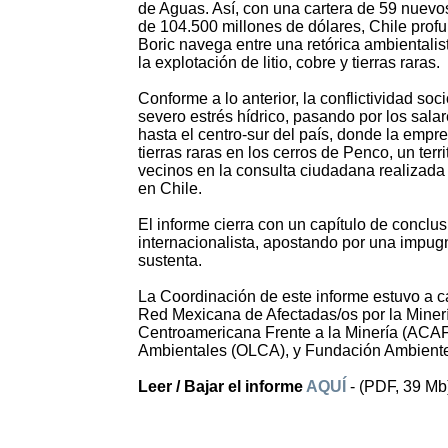
de Aguas. Así, con una cartera de 59 nuev
de 104.500 millones de dólares, Chile prof
Boric navega entre una retórica ambientalis
la explotación de litio, cobre y tierras raras.
Conforme a lo anterior, la conflictividad so
severo estrés hídrico, pasando por los sal
hasta el centro-sur del país, donde la emp
tierras raras en los cerros de Penco, un terr
vecinos en la consulta ciudadana realizada
en Chile.
El informe cierra con un capítulo de conclu
internacionalista, apostando por una impugn
sustenta.
La Coordinación de este informe estuvo a 
Red Mexicana de Afectadas/os por la Minería
Centroamericana Frente a la Minería (ACA
Ambientales (OLCA), y Fundación Ambiente
Leer / Bajar el informe
AQUÍ
- (PDF, 39 Mb