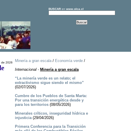
BUSCAR
en
www.olca.cl
Minería a gran escala
/
Economía verde
/
 de 2026
de
Internacional
-
Minería a gran escala
“La minería verde es un relato; el
extractivismo sigue siendo el mismo”
(02/07/2026)
Cumbre de los Pueblos de Santa Marta:
Por una transición energética desde y
para los territorios
(08/05/2026)
Minerales críticos, inseguridad hídrica e
injusticia
(29/04/2026)
Primera Conferencia para la Transición
más allá de los Combustibles Fósiles