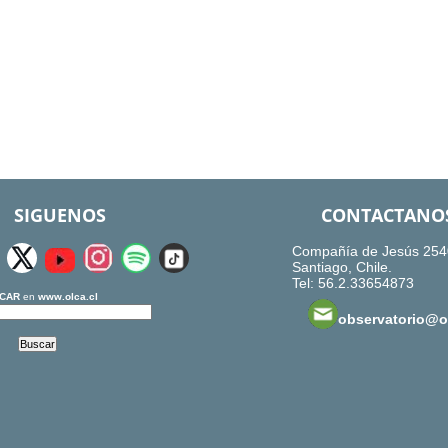
SIGUENOS
CONTACTANO
Compañía de Jesús 254
Santiago, Chile.
Tel: 56.2.33654873
CAR
en
www.olca.cl
observatorio@ol