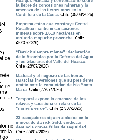
Hualqui: Mateada y conversatorio sobre
la fiebre de concesiones mineras y la
amenaza de las tierras raras en la
Cordillera de la Costa.
Chile (05/08/2026)
Empresa china que construye Central
del
Rucalhue mantiene concesiones
 y
mineras sobre 1.610 hectáreas en
territorio mapuche pewenche.
Chile
(30/07/2026)
y
“Barrick siempre miente”: declaración
A),
de la Asamblea por la Defensa del Agua
al del
y los Glaciares del Valle del Huasco.
Chile (28/07/2026)
omete
Madesal y el negocio de las tierras
raras: las inversiones que su presidente
a
omitió ante la comunidad de Isla Santa
cir el
María.
Chile (27/07/2026)
erra
mpliar
Temporal expone la amenaza de los
relaves y cuestiona el relato de la
“minería verde”.
Chile (27/07/2026)
os
23 trabajadores siguen aislados en la
minera de Barrick Gold: sindicato
informe
denuncia graves fallas de seguridad.
bre la
Chile (24/07/2026)
digo