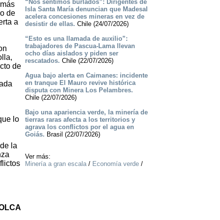
“Nos sentimos burlados”: Dirigentes de
n más
Isla Santa María denuncian que Madesal
no de
acelera concesiones mineras en vez de
erta a
desistir de ellas.
Chile (24/07/2026)
“Esto es una llamada de auxilio”:
trabajadores de Pascua-Lama llevan
on
ocho días aislados y piden ser
lla,
rescatados.
Chile (22/07/2026)
cto de
Agua bajo alerta en Caimanes: incidente
en tranque El Mauro revive histórica
zada
disputa con Minera Los Pelambres.
Chile (22/07/2026)
Bajo una apariencia verde, la minería de
que lo
tierras raras afecta a los territorios y
agrava los conflictos por el agua en
Goiás.
Brasil (22/07/2026)
de la
nza
Ver más:
lictos
Minería a gran escala
/
Economía verde
/
 OLCA