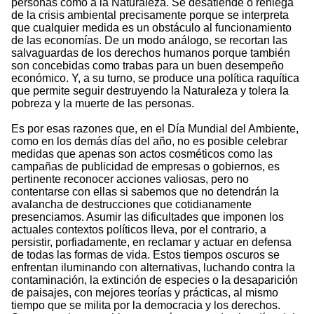
personas como a la Naturaleza. Se desatiende o reniega
de la crisis ambiental precisamente porque se interpreta
que cualquier medida es un obstáculo al funcionamiento
de las economías. De un modo análogo, se recortan las
salvaguardas de los derechos humanos porque también
son concebidas como trabas para un buen desempeño
económico. Y, a su turno, se produce una política raquítica
que permite seguir destruyendo la Naturaleza y tolera la
pobreza y la muerte de las personas.
Es por esas razones que, en el Día Mundial del Ambiente,
como en los demás días del año, no es posible celebrar
medidas que apenas son actos cosméticos como las
campañas de publicidad de empresas o gobiernos, es
pertinente reconocer acciones valiosas, pero no
contentarse con ellas si sabemos que no detendrán la
avalancha de destrucciones que cotidianamente
presenciamos. Asumir las dificultades que imponen los
actuales contextos políticos lleva, por el contrario, a
persistir, porfiadamente, en reclamar y actuar en defensa
de todas las formas de vida. Estos tiempos oscuros se
enfrentan iluminando con alternativas, luchando contra la
contaminación, la extinción de especies o la desaparición
de paisajes, con mejores teorías y prácticas, al mismo
tiempo que se milita por la democracia y los derechos.