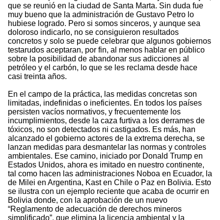
que se reunió en la ciudad de Santa Marta. Sin duda fue
muy bueno que la administración de Gustavo Petro lo
hubiese logrado. Pero si somos sinceros, y aunque sea
doloroso indicarlo, no se consiguieron resultados
concretos y solo se puede celebrar que algunos gobiernos
testarudos aceptaran, por fin, al menos hablar en público
sobre la posibilidad de abandonar sus adicciones al
petróleo y el carbón, lo que se les reclama desde hace
casi treinta años.
En el campo de la práctica, las medidas concretas son
limitadas, indefinidas o ineficientes. En todos los países
persisten vacíos normativos, y frecuentemente los
incumplimientos, desde la caza furtiva a los derrames de
tóxicos, no son detectados ni castigados. Es más, han
alcanzado el gobierno actores de la extrema derecha, se
lanzan medidas para desmantelar las normas y controles
ambientales. Ese camino, iniciado por Donald Trump en
Estados Unidos, ahora es imitado en nuestro continente,
tal como hacen las administraciones Noboa en Ecuador, la
de Milei en Argentina, Kast en Chile o Paz en Bolivia. Esto
se ilustra con un ejemplo reciente que acaba de ocurrir en
Bolivia donde, con la aprobación de un nuevo
“Reglamento de adecuación de derechos mineros
simplificado”, que elimina la licencia ambiental y la