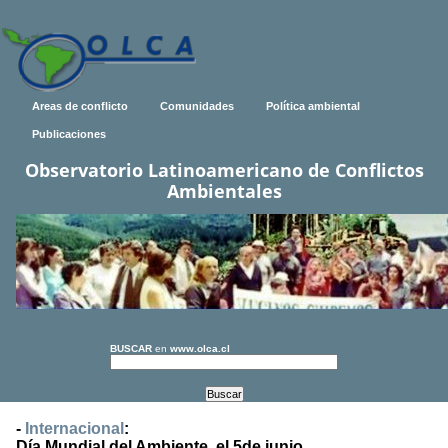
Areas de conflicto
Comunidades
Política ambiental
Publicaciones
Observatorio Latinoamericano de Conflictos
Ambientales
BUSCAR
en
www.olca.cl
-
Internacional
:
Día Mundial del Ambiente, el 5de junio