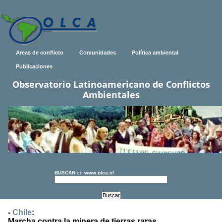
Areas de conflicto
Comunidades
Política ambiental
Publicaciones
Observatorio Latinoamericano de Conflictos
Ambientales
BUSCAR
en
www.olca.cl
-
Chile
:
Marcha contra la minera de tierras raras