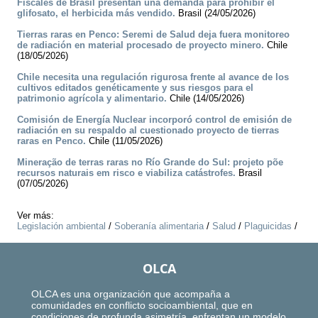
Fiscales de Brasil presentan una demanda para prohibir el
glifosato, el herbicida más vendido.
Brasil (24/05/2026)
Tierras raras en Penco: Seremi de Salud deja fuera monitoreo
de radiación en material procesado de proyecto minero.
Chile
(18/05/2026)
Chile necesita una regulación rigurosa frente al avance de los
cultivos editados genéticamente y sus riesgos para el
patrimonio agrícola y alimentario.
Chile (14/05/2026)
Comisión de Energía Nuclear incorporó control de emisión de
radiación en su respaldo al cuestionado proyecto de tierras
raras en Penco.
Chile (11/05/2026)
Mineração de terras raras no Río Grande do Sul: projeto põe
recursos naturais em risco e viabiliza catástrofes.
Brasil
(07/05/2026)
Ver más:
Legislación ambiental
/
Soberanía alimentaria
/
Salud
/
Plaguicidas
/
OLCA
OLCA es una organización que acompaña a
comunidades en conflicto socioambiental, que en
condiciones de profunda asimetría, enfrentan un modelo