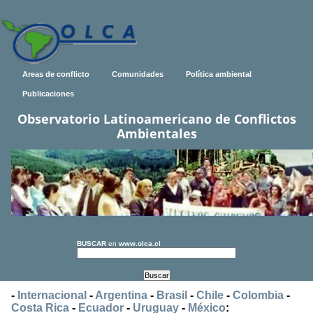
Areas de conflicto
Comunidades
Política ambiental
Publicaciones
Observatorio Latinoamericano de Conflictos
Ambientales
BUSCAR
en
www.olca.cl
-
Internacional
-
Argentina
-
Brasil
-
Chile
-
Colombia
-
Costa Rica
-
Ecuador
-
Uruguay
-
México
: