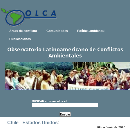
Areas de conflicto
Comunidades
Política ambiental
Publicaciones
Observatorio Latinoamericano de Conflictos
Ambientales
BUSCAR
en
www.olca.cl
-
Chile
-
Estados Unidos
:
09 de Junio de 2026