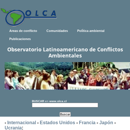
Areas de conflicto
Comunidades
Política ambiental
Publicaciones
Observatorio Latinoamericano de Conflictos
Ambientales
BUSCAR
en
www.olca.cl
-
Internacional
-
Estados Unidos
-
Francia
-
Japón
-
Ucrania
: