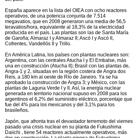
España aparece en la lista del OIEA con ocho reactores
operativos, de una potencia conjunta de 7.514
megavatios, que en 2008 generaron una media de 56,5
teravatios/hora, equivalente al 18,3% de la electricidad
producida en el país. Las plantas son las de Santa María
de Garoña; Almaraz I y Almaraz II; Ascó I y Ascó II,
Cofrentes, Vandellós II y Trillo.
En América Latina, los países con plantas nucleares son:
Argentina, con las centrales Atucha I y El Embalse, más
una en construcción (Atucha II); Brasil con las plantas de,
Angra-1 y 2, situadas en la región costera de Angra dos
Reis, a 180 km al oeste de Río de Janeiro. Ya se ha
aprobado la construcción de Angra 3; y México, con las
plantas de Laguna Verde I y II. Así, la energía nuclear
generada en territorio nacional supuso en 2008 para los
argentinos el 6,2% del suministro eléctrico, porcentaje que
fue del 4% para los mexicanos y del 3,1% para los
brasileños.
Japón, que afronta tras el devastador terremoto del viernes
pasado una crisis nuclear en su planta de Fukushima
Daiichi , tiene 54 reactores actualmente operativos, más
dos en construcción. La planta nipona de Fukushima