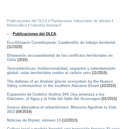
Publicaciones del OLCA
/
Plantaciones industriales de árboles
/
Monocultivo
/
Industria forestal
/
--
-
Publicaciones del OLCA
Eco-Glosario Constituyente. Cuadernillo de trabajo territorial
(11/2020)
Dimensión socioambiental de los conflictos territoriales en
Chile
(2016)
Termoeléctricas: Institucionalidad, impactos y calentamiento
global: rutas territoriales rumbo al carbón cero
(11/2015)
The defense of an Andean glacier ecosystem by the Huasco
Valley communities in the southern Atacama Desert
(10/2015)
Expansión de Codelco Andina 244: Una amenaza a los
Glaciares, el Agua y la Vida del Valle del Aconcagua
(01/2015)
Somos alternativa al extractivismo. Memoria AguAnte la Vida
2013
(04/2014)
Noticias de Drynet, número 13
(12/2013)
Cultura local y modelo forestal: una transición forzosa: El caso