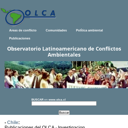
Areas de conflicto
Comunidades
Política ambiental
Publicaciones
Observatorio Latinoamericano de Conflictos
Ambientales
BUSCAR
en
www.olca.cl
-
Chile
:
Publicaciones del OLCA - Investigacion