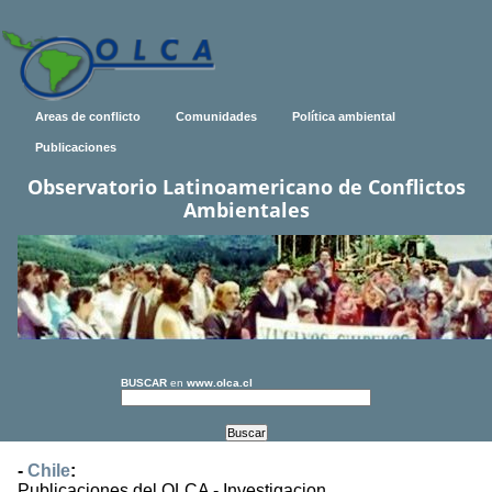
Areas de conflicto
Comunidades
Política ambiental
Publicaciones
Observatorio Latinoamericano de Conflictos
Ambientales
BUSCAR
en
www.olca.cl
-
Chile
:
Publicaciones del OLCA - Investigacion