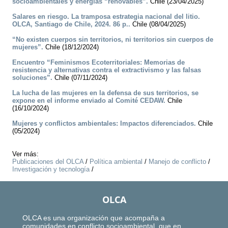
socioambientales y energías “renovables”.
Chile (23/04/2025)
Salares en riesgo. La tramposa estrategia nacional del litio.
OLCA, Santiago de Chile, 2024. 86 p..
Chile (08/04/2025)
“No existen cuerpos sin territorios, ni territorios sin cuerpos de
mujeres”.
Chile (18/12/2024)
Encuentro “Feminismos Ecoterritoriales: Memorias de
resistencia y alternativas contra el extractivismo y las falsas
soluciones”.
Chile (07/11/2024)
La lucha de las mujeres en la defensa de sus territorios, se
expone en el informe enviado al Comité CEDAW.
Chile
(16/10/2024)
Mujeres y conflictos ambientales: Impactos diferenciados.
Chile
(05/2024)
Ver más:
Publicaciones del OLCA
/
Política ambiental
/
Manejo de conflicto
/
Investigación y tecnología
/
OLCA
OLCA es una organización que acompaña a
comunidades en conflicto socioambiental, que en