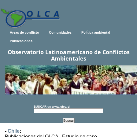
Areas de conflicto
Comunidades
Política ambiental
Publicaciones
Observatorio Latinoamericano de Conflictos
Ambientales
BUSCAR
en
www.olca.cl
-
Chile
:
Publicaciones del OLCA - Estudio de caso