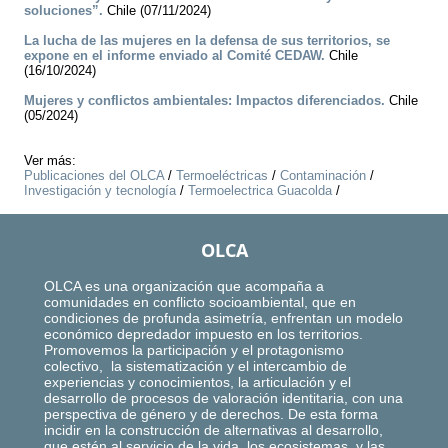
soluciones”.
Chile (07/11/2024)
La lucha de las mujeres en la defensa de sus territorios, se
expone en el informe enviado al Comité CEDAW.
Chile
(16/10/2024)
Mujeres y conflictos ambientales: Impactos diferenciados.
Chile
(05/2024)
Ver más:
Publicaciones del OLCA
/
Termoeléctricas
/
Contaminación
/
Investigación y tecnología
/
Termoelectrica Guacolda
/
OLCA
OLCA es una organización que acompaña a
comunidades en conflicto socioambiental, que en
condiciones de profunda asimetría, enfrentan un modelo
económico depredador impuesto en los territorios.
Promovemos la participación y el protagonismo
colectivo, la sistematización y el intercambio de
experiencias y conocimientos, la articulación y el
desarrollo de procesos de valoración identitaria, con una
perspectiva de género y de derechos. De esta forma
incidir en la construcción de alternativas al desarrollo,
que estén al servicio de la vida, los ecosistemas, y las